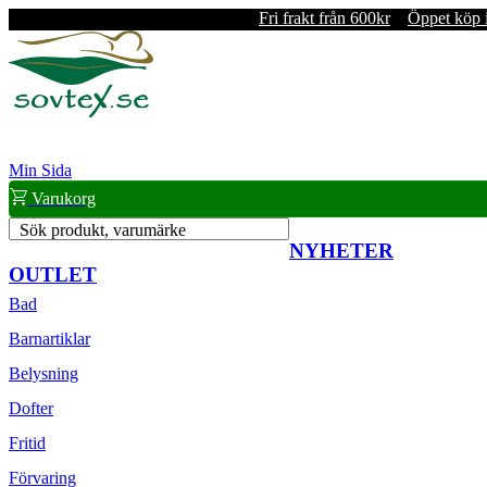
Fri frakt från 600kr
Öppet köp 
Min Sida
Varukorg
Sök produkt, varumärke
NYHETER
OUTLET
Bad
Barnartiklar
Belysning
Dofter
Fritid
Förvaring