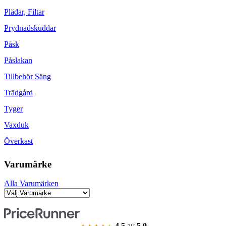
Plädar, Filtar
Prydnadskuddar
Påsk
Påslakan
Tillbehör Säng
Trädgård
Tyger
Vaxduk
Överkast
Varumärke
Alla Varumärken
4.5
av
5.0