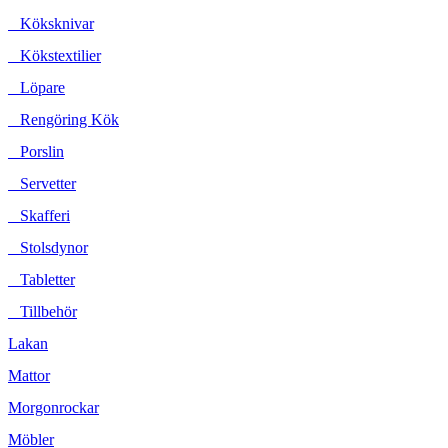
Köksknivar
Kökstextilier
Löpare
Rengöring Kök
Porslin
Servetter
Skafferi
Stolsdynor
Tabletter
Tillbehör
Lakan
Mattor
Morgonrockar
Möbler