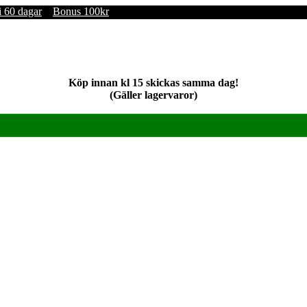
i 60 dagar
Bonus 100kr
Köp innan kl 15 skickas samma dag!
(Gäller lagervaror)