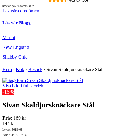
baserad på 235 recensioner
Läs våra omdömen
Läs vår Blogg
Marint
New England
Shabby Chic
Hem
›
Kök
›
Bestick
›
Sivan Skaldjursknäckare Stål
Visa bild i full storlek
-15%
Sivan Skaldjursknäckare Stål
Pris:
169 kr
144 kr
Lev.art: 5018408
Ean: 7394150184080