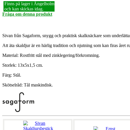
Finns på lager i Ängelholm
och kan skickas idag.
Fråga om denna produkt
Sivan från Sagaform, snygg och praktisk skalknäckare som underlättar 
Att äta skaldjur är en härlig tradition och njutning som kan firas året r
Material: Rostfritt stål med zinklegering/förkromning.
Storlek: 13x5x1,5 cm.
Färg: Stål.
Skötselråd: Tål maskindisk.