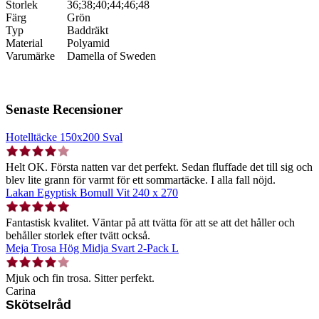
Storlek
36;38;40;44;46;48
Färg
Grön
Typ
Baddräkt
Material
Polyamid
Varumärke
Damella of Sweden
Senaste Recensioner
Hotelltäcke 150x200 Sval
Helt OK. Första natten var det perfekt. Sedan fluffade det till sig och
blev lite grann för varmt för ett sommartäcke. I alla fall nöjd.
Lakan Egyptisk Bomull Vit 240 x 270
Fantastisk kvalitet. Väntar på att tvätta för att se att det håller och
behåller storlek efter tvätt också.
Meja Trosa Hög Midja Svart 2-Pack L
Mjuk och fin trosa. Sitter perfekt.
Carina
Skötselråd