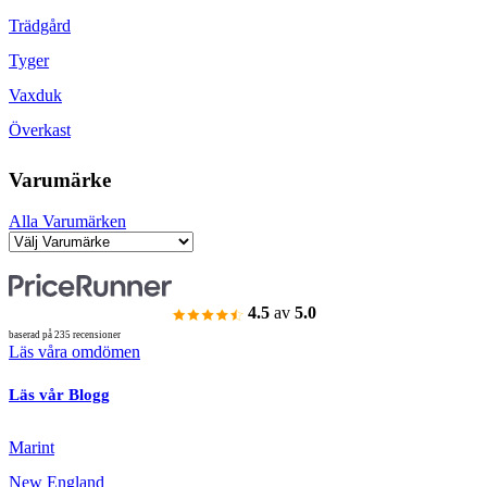
Trädgård
Tyger
Vaxduk
Överkast
Varumärke
Alla Varumärken
4.5
av
5.0
baserad på 235 recensioner
Läs våra omdömen
Läs vår Blogg
Marint
New England