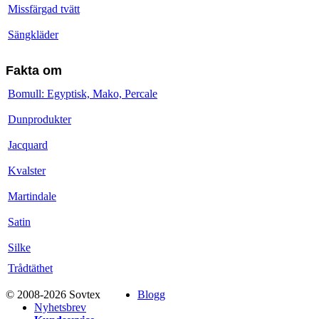
Missfärgad tvätt
Sängkläder
Fakta om
Bomull: Egyptisk, Mako, Percale
Dunprodukter
Jacquard
Kvalster
Martindale
Satin
Silke
Trådtäthet
© 2008-2026 Sovtex
Blogg
Nyhetsbrev