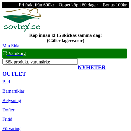
Fri frakt från 600kr
Öppet köp i 60 dagar
Bonus 100kr
Köp innan kl 15 skickas samma dag!
(Gäller lagervaror)
Min Sida
Varukorg
Sök produkt, varumärke
NYHETER
OUTLET
Bad
Barnartiklar
Belysning
Dofter
Fritid
Förvaring