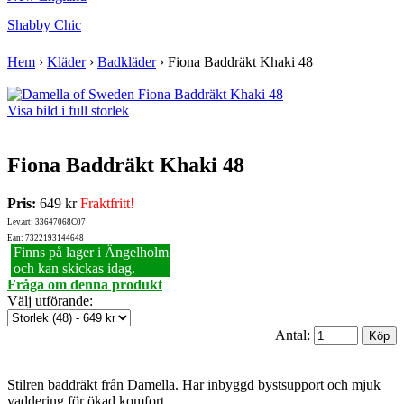
Shabby Chic
Hem
›
Kläder
›
Badkläder
›
Fiona Baddräkt Khaki 48
Visa bild i full storlek
Fiona Baddräkt Khaki 48
Pris:
649 kr
Fraktfritt!
Lev.art: 33647068C07
Ean: 7322193144648
Finns på lager i Ängelholm
och kan skickas idag.
Fråga om denna produkt
Välj utförande
:
Antal:
Stilren baddräkt från Damella. Har inbyggd bystsupport och mjuk
vaddering för ökad komfort.