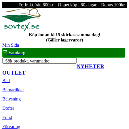
Fri frakt från 600kr
Öppet köp i 60 dagar
Bonus 100kr
Köp innan kl 15 skickas samma dag!
(Gäller lagervaror)
Min Sida
Varukorg
Sök produkt, varumärke
NYHETER
OUTLET
Bad
Barnartiklar
Belysning
Dofter
Fritid
Förvaring