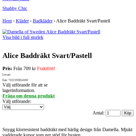
Shabby Chic
Hem
›
Kläder
›
Badkläder
›
Alice Baddräkt Svart/Pastell
Visa bild i full storlek
Alice Baddräkt Svart/Pastell
Pris:
Från
709 kr
Fraktfritt!
Lev.art:
Ean: 7322193054183
Välj utförande för att se
lagerinformation.
Fråga om denna produkt
Välj utförande
:
Antal:
Snygg klorresistent baddräkt med härlig design från Damella. Mjukt
vadderade kupor som ger stöd för bysten.