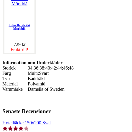
Julia Baddräkt
Mörkblå
729 kr
Fraktfritt!
Information om: Underkläder
Storlek
34;36;38;40;42;44;46;48
Färg
Multi;Svart
Typ
Baddräkt
Material
Polyamid
Varumärke
Damella of Sweden
Senaste Recensioner
Hotelltäcke 150x200 Sval