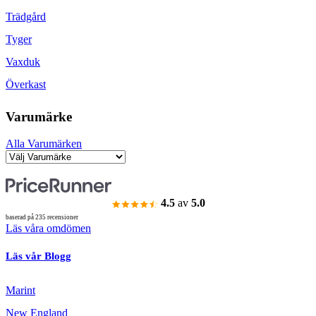
Trädgård
Tyger
Vaxduk
Överkast
Varumärke
Alla Varumärken
4.5
av
5.0
baserad på 235 recensioner
Läs våra omdömen
Läs vår Blogg
Marint
New England