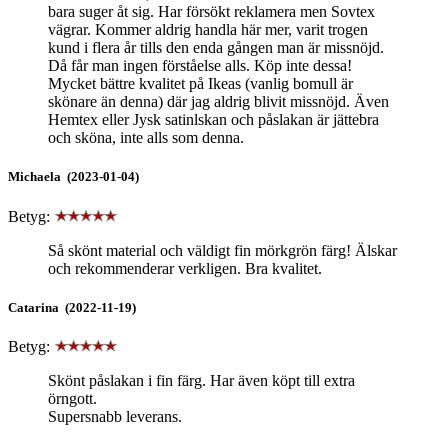
bara suger åt sig. Har försökt reklamera men Sovtex
vägrar. Kommer aldrig handla här mer, varit trogen
kund i flera år tills den enda gången man är missnöjd.
Då får man ingen förståelse alls. Köp inte dessa!
Mycket bättre kvalitet på Ikeas (vanlig bomull är
skönare än denna) där jag aldrig blivit missnöjd. Även
Hemtex eller Jysk satinlskan och påslakan är jättebra
och sköna, inte alls som denna.
Michaela (2023-01-04)
Betyg:
Så skönt material och väldigt fin mörkgrön färg! Älskar
och rekommenderar verkligen. Bra kvalitet.
Catarina (2022-11-19)
Betyg:
Skönt påslakan i fin färg. Har även köpt till extra
örngott.
Supersnabb leverans.