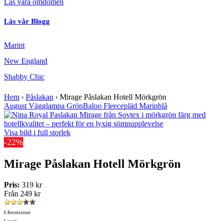
Läs våra omdömen
Läs vår Blogg
Marint
New England
Shabby Chic
Hem
›
Påslakan
›
Mirage Påslakan Hotell Mörkgrön
August Vägglampa Grön
Baloo Fleecepläd Marinblå
Visa bild i full storlek
-22%
Mirage Påslakan Hotell Mörkgrön
Pris:
319 kr
Från
249 kr
6 Recensioner