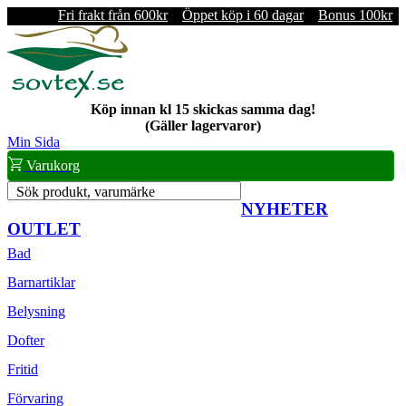
Fri frakt från 600kr
Öppet köp i 60 dagar
Bonus 100kr
Köp innan kl 15 skickas samma dag!
(Gäller lagervaror)
Min Sida
Varukorg
Sök produkt, varumärke
NYHETER
OUTLET
Bad
Barnartiklar
Belysning
Dofter
Fritid
Förvaring