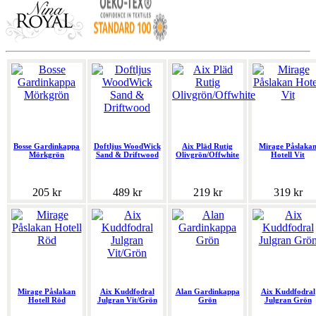
Bosse Gardinkappa
Doftljus WoodWick
Aix Pläd Rutig
Mirage Påslaka
Mörkgrön
Sand & Driftwood
Olivgrön/Offwhite
Hotell Vit
205 kr
489 kr
219 kr
319 kr
Mirage Påslakan
Aix Kuddfodral
Alan Gardinkappa
Aix Kuddfodral
Hotell Röd
Julgran Vit/Grön
Grön
Julgran Grön