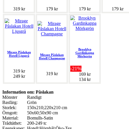
319 kr
179 kr
179 kr
179 kr
Brooklyn
Mirage Påslakan
Gardinkappa
Mirage Påslakan
Hotell Ljusgrå
Mörkgrön
Hotell Champagne
-21%
319 kr
319 kr
169 kr
249 kr
134 kr
Information om: Påslakan
Mönster
Randigt
Basfärg:
Grön
Storlek:
150x210;220x210 cm
Örngott:
50x60;50x90 cm
Material:
Bomulls-Satin
Trådtäthet:
200-249 tc
Egenskaper:
Hotell;Hörnhål;Öko-Tex