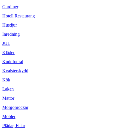
Gardiner
Hotell Restaurang
Husdjur
Inredning
JUL
Kläder
Kuddfodral
Kvalsterskydd
Kök
Lakan
Mattor
Morgonrockar
Möbler
Plädar, Filtar