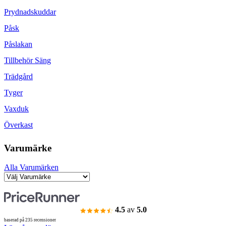
Prydnadskuddar
Påsk
Påslakan
Tillbehör Säng
Trädgård
Tyger
Vaxduk
Överkast
Varumärke
Alla Varumärken
4.5
av
5.0
baserad på 235 recensioner