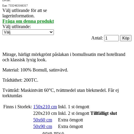
Lev.art:
Ean: 7332463166317
Välj utförande för att se
lagerinformation.
Fråga om denna produkt
Välj utförande
:
Antal:
Mirage, härligt mörkgrönt påslakan i bomullssatin med hotellrand
och klassisk lyxig look.
Material: 100% Bomull, satinvävd.
Trådtäthet: 200TC.
Tvättråd: Maskintvätt 60°C, tvättmedel utan blekmedel. Får ej
torktumlas
Finns i Storlek:
150x210 cm
Inkl. 1 st örngott
220x210 cm
Inkl. 2 st örngott
Tillfälligt slut
50x60 cm
Extra örngott
50x90 cm
Extra örngott