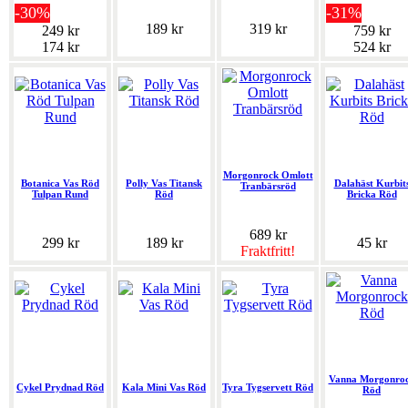
-30%
-31%
189 kr
319 kr
249 kr
759 kr
174 kr
524 kr
Morgonrock Omlott
Botanica Vas Röd
Polly Vas Titansk
Dalahäst Kurbit
Tranbärsröd
Tulpan Rund
Röd
Bricka Röd
689 kr
299 kr
189 kr
45 kr
Fraktfritt!
Vanna Morgonro
Cykel Prydnad Röd
Kala Mini Vas Röd
Tyra Tygservett Röd
Röd