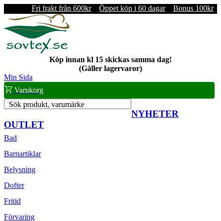
Fri frakt från 600kr
Öppet köp i 60 dagar
Bonus 100kr
Köp innan kl 15 skickas samma dag!
(Gäller lagervaror)
Min Sida
Varukorg
Sök produkt, varumärke
NYHETER
OUTLET
Bad
Barnartiklar
Belysning
Dofter
Fritid
Förvaring