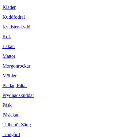
Kläder
Kuddfodral
Kvalsterskydd
Kök
Lakan
Mattor
Morgonrockar
Möbler
Plädar, Filtar
Prydnadskuddar
Påsk
Påslakan
Tillbehör Säng
Trädgård