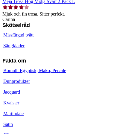
Meja Trosa Hög Midja Svart 2-Pack L
Mjuk och fin trosa. Sitter perfekt.
Carina
Skötselråd
Missfärgad tvätt
Sängkläder
Fakta om
Bomull: Egyptisk, Mako, Percale
Dunprodukter
Jacquard
Kvalster
Martindale
Satin