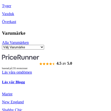
Tyger
Vaxduk
Överkast
Varumärke
Alla Varumärken
4.5
av
5.0
baserad på 235 recensioner
Läs våra omdömen
Läs vår Blogg
Marint
New England
Shabby Chic