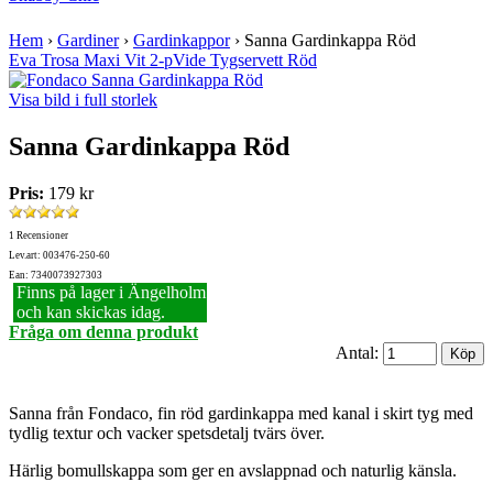
Hem
›
Gardiner
›
Gardinkappor
›
Sanna Gardinkappa Röd
Eva Trosa Maxi Vit 2-p
Vide Tygservett Röd
Visa bild i full storlek
Sanna Gardinkappa Röd
Pris:
179 kr
1 Recensioner
Lev.art: 003476-250-60
Ean: 7340073927303
Finns på lager i Ängelholm
och kan skickas idag.
Fråga om denna produkt
Antal:
Sanna från Fondaco, fin röd gardinkappa med kanal i skirt tyg med
tydlig textur och vacker spetsdetalj tvärs över.
Härlig bomullskappa som ger en avslappnad och naturlig känsla.