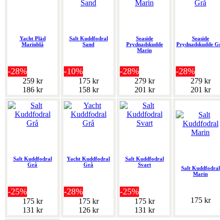
Yacht Pläd
Salt Kuddfodral
Seaside
Seaside
Marinblå
Sand
Prydnadskudde
Prydnadskudde G
Marin
-28%
-10%
-28%
-28%
259 kr
175 kr
279 kr
279 kr
186 kr
158 kr
201 kr
201 kr
Salt Kuddfodral
Yacht Kuddfodral
Salt Kuddfodral
Grå
Grå
Svart
Salt Kuddfodral
Marin
-25%
-28%
-25%
175 kr
175 kr
175 kr
175 kr
131 kr
126 kr
131 kr