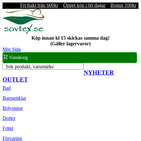
Fri frakt från 600kr
Öppet köp i 60 dagar
Bonus 100kr
Köp innan kl 15 skickas samma dag!
(Gäller lagervaror)
Min Sida
Varukorg
Sök produkt, varumärke
NYHETER
OUTLET
Bad
Barnartiklar
Belysning
Dofter
Fritid
Förvaring