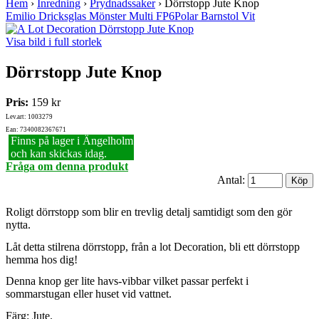
Hem
›
Inredning
›
Prydnadssaker
›
Dörrstopp Jute Knop
Emilio Dricksglas Mönster Multi FP6
Polar Barnstol Vit
Visa bild i full storlek
Dörrstopp Jute Knop
Pris:
159 kr
Lev.art: 1003279
Ean: 7340082367671
Finns på lager i Ängelholm
och kan skickas idag.
Fråga om denna produkt
Antal:
Roligt dörrstopp som blir en trevlig detalj samtidigt som den gör
nytta.
Låt detta stilrena dörrstopp, från a lot Decoration, bli ett dörrstopp
hemma hos dig!
Denna knop ger lite havs-vibbar vilket passar perfekt i
sommarstugan eller huset vid vattnet.
Färg: Jute.