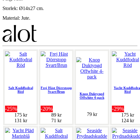
Storlek: Ø14x27 cm.
Material: Jute.
Salt Kuddfodral
Frej Häst Dörrstopp
Yacht Kuddfodra
Röd
Svart/Brun
Röd
Knop Duktyngd
Offwhite 4-pack
-25%
-20%
-29%
79 kr
175 kr
89 kr
175 kr
131 kr
71 kr
124 kr