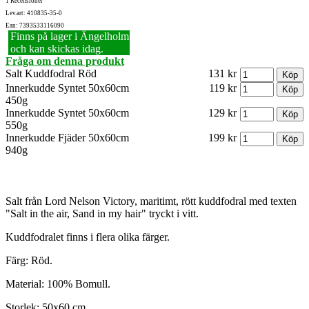
1 Recensioner
Lev.art: 410835-35-0
Ean: 7393533116090
Finns på lager i Ängelholm
och kan skickas idag.
Fråga om denna produkt
Salt Kuddfodral Röd
131 kr
Innerkudde Syntet 50x60cm
119 kr
450g
Innerkudde Syntet 50x60cm
129 kr
550g
Innerkudde Fjäder 50x60cm
199 kr
940g
Salt från Lord Nelson Victory, maritimt, rött kuddfodral med texten
"Salt in the air, Sand in my hair" tryckt i vitt.
Kuddfodralet finns i flera olika färger.
Färg: Röd.
Material: 100% Bomull.
Storlek: 50x60 cm.