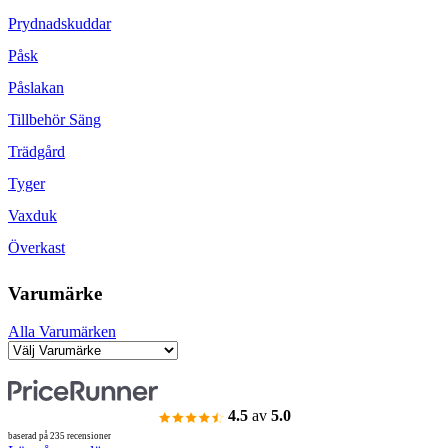
Prydnadskuddar
Påsk
Påslakan
Tillbehör Säng
Trädgård
Tyger
Vaxduk
Överkast
Varumärke
Alla Varumärken
4.5
av
5.0
baserad på 235 recensioner