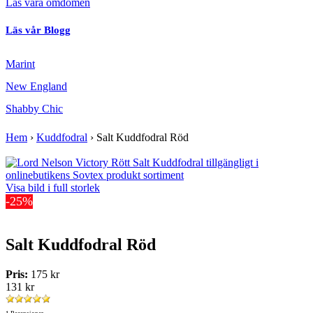
Läs våra omdömen
Läs vår Blogg
Marint
New England
Shabby Chic
Hem
›
Kuddfodral
›
Salt Kuddfodral Röd
Visa bild i full storlek
-25%
Salt Kuddfodral Röd
Pris:
175 kr
131 kr