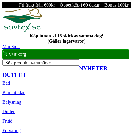
Fri frakt från 600kr
Öppet köp i 60 dagar
Bonus 100kr
Köp innan kl 15 skickas samma dag!
(Gäller lagervaror)
Min Sida
Varukorg
Sök produkt, varumärke
NYHETER
OUTLET
Bad
Barnartiklar
Belysning
Dofter
Fritid
Förvaring