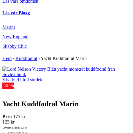
Läs våra omdömen
Läs vår Blogg
Marint
New England
Shabby Chic
Hem
›
Kuddfodral
›
Yacht Kuddfodral Marin
Visa bild i full storlek
-30%
Yacht Kuddfodral Marin
Pris:
175 kr
123 kr
Lev.art: 410891-58-0