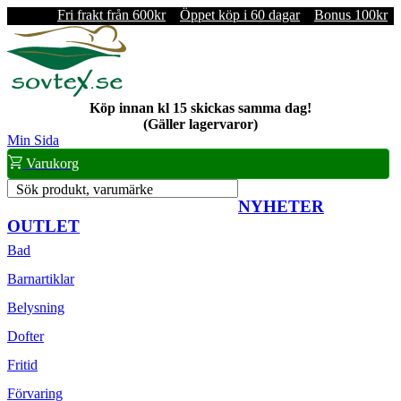
Fri frakt från 600kr
Öppet köp i 60 dagar
Bonus 100kr
Köp innan kl 15 skickas samma dag!
(Gäller lagervaror)
Min Sida
Varukorg
Sök produkt, varumärke
NYHETER
OUTLET
Bad
Barnartiklar
Belysning
Dofter
Fritid
Förvaring