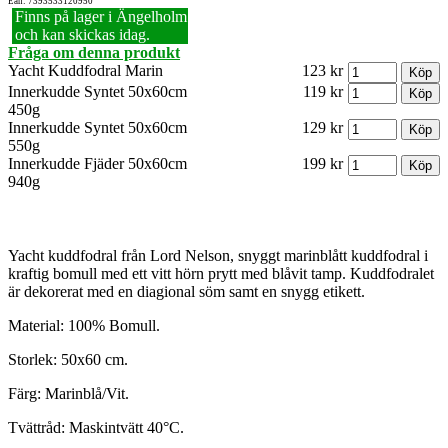
Ean: 7393533120950
Finns på lager i Ängelholm
och kan skickas idag.
Fråga om denna produkt
Yacht Kuddfodral Marin
123 kr
Innerkudde Syntet 50x60cm
119 kr
450g
Innerkudde Syntet 50x60cm
129 kr
550g
Innerkudde Fjäder 50x60cm
199 kr
940g
Yacht kuddfodral från Lord Nelson, snyggt marinblått kuddfodral i
kraftig bomull med ett vitt hörn prytt med blåvit tamp. Kuddfodralet
är dekorerat med en diagional söm samt en snygg etikett.
Material: 100% Bomull.
Storlek: 50x60 cm.
Färg: Marinblå/Vit.
Tvättråd: Maskintvätt 40°C.