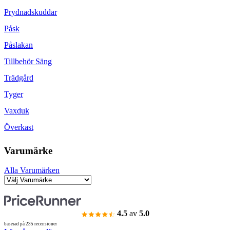
Prydnadskuddar
Påsk
Påslakan
Tillbehör Säng
Trädgård
Tyger
Vaxduk
Överkast
Varumärke
Alla Varumärken
4.5
av
5.0
baserad på 235 recensioner