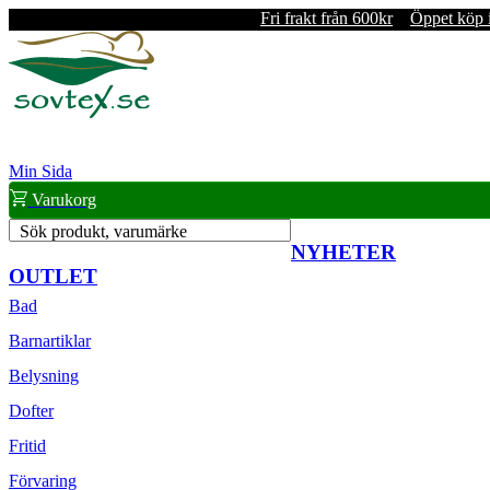
Fri frakt från 600kr
Öppet köp 
Min Sida
Varukorg
Sök produkt, varumärke
NYHETER
OUTLET
Bad
Barnartiklar
Belysning
Dofter
Fritid
Förvaring