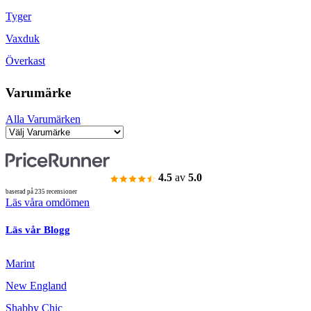
Tyger
Vaxduk
Överkast
Varumärke
Alla Varumärken
4.5
av
5.0
baserad på 235 recensioner
Läs våra omdömen
Läs vår Blogg
Marint
New England
Shabby Chic