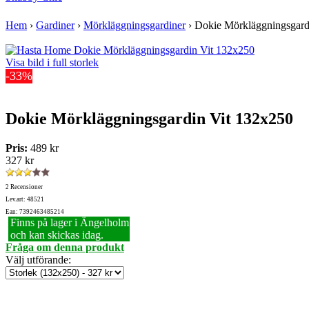
Hem
›
Gardiner
›
Mörkläggningsgardiner
›
Dokie Mörkläggningsgard
Visa bild i full storlek
-33%
Dokie Mörkläggningsgardin Vit 132x250
Pris:
489 kr
327 kr
2 Recensioner
Lev.art: 48521
Ean: 7392463485214
Finns på lager i Ängelholm
och kan skickas idag.
Fråga om denna produkt
Välj utförande
: