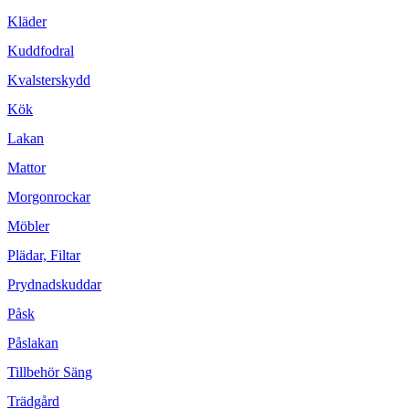
Kläder
Kuddfodral
Kvalsterskydd
Kök
Lakan
Mattor
Morgonrockar
Möbler
Plädar, Filtar
Prydnadskuddar
Påsk
Påslakan
Tillbehör Säng
Trädgård