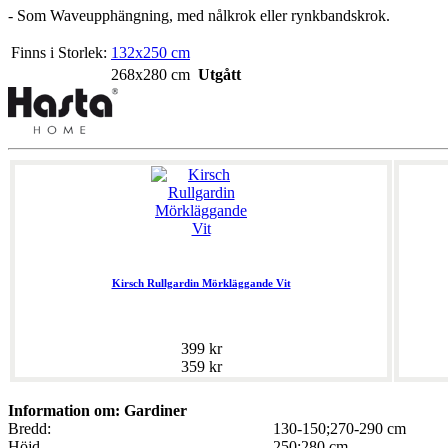
- Som Waveupphängning, med nålkrok eller rynkbandskrok.
Finns i Storlek:
132x250 cm
268x280 cm
Utgått
Kirsch Rullgardin Mörkläggande Vit
399 kr
359 kr
Information om: Gardiner
Bredd:
130-150;270-290 cm
Höjd
250;280 cm