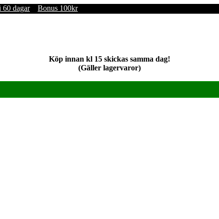
i 60 dagar
Bonus 100kr
Köp innan kl 15 skickas samma dag!
(Gäller lagervaror)