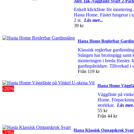
Alex Tak-/väggfäste Svart 2-Pac
Enkelt klickfäste för montering
Hasta Home. Fästet fungerar i ta
2 st.
Läs mer...
39 kr
Hasta Home Reglerbar Gardin
Klassisk reglerbar gardinstån
Stången har bromspigg samt kl
monteringen i breda fönster. I
gardinpåträdare. Tillverkad i 
Från
119 kr
Hasta Home Väggfäs
-20%
Väggfäste på vinke
Home. Förpackningen
storlekar.
Läs mer.
55 kr
Från
44 kr
Hasta Klassisk Omtagskrok Svar
-17%