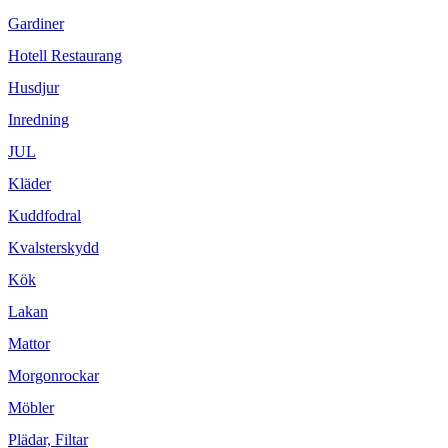
Gardiner
Hotell Restaurang
Husdjur
Inredning
JUL
Kläder
Kuddfodral
Kvalsterskydd
Kök
Lakan
Mattor
Morgonrockar
Möbler
Plädar, Filtar