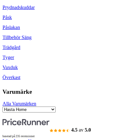
Prydnadskuddar
Påsk
Påslakan
Tillbehör Säng
Trädgård
Tyger
Vaxduk
Överkast
Varumärke
Alla Varumärken
4.5
av
5.0
baserad på 235 recensioner