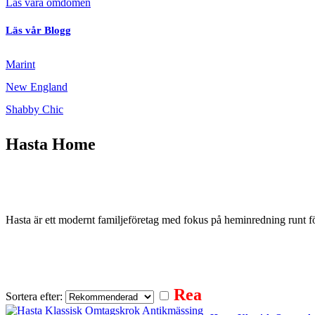
Läs våra omdömen
Läs vår Blogg
Marint
New England
Shabby Chic
Hasta Home
Hasta är ett modernt familjeföretag med fokus på heminredning runt fön
Hissgardiner
Gardinstänger
Gardiner
Rullgardiner
Rea
Sortera efter: