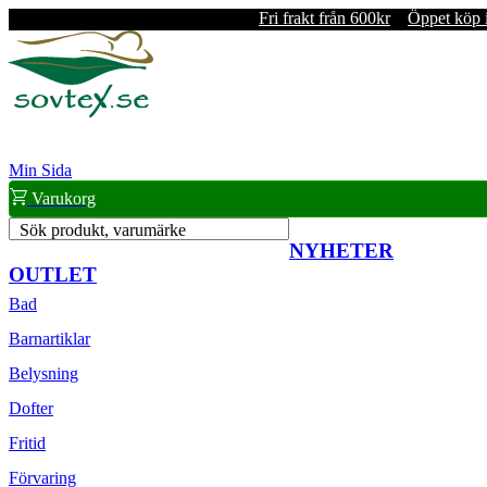
Fri frakt från 600kr
Öppet köp 
Min Sida
Varukorg
Sök produkt, varumärke
NYHETER
OUTLET
Bad
Barnartiklar
Belysning
Dofter
Fritid
Förvaring