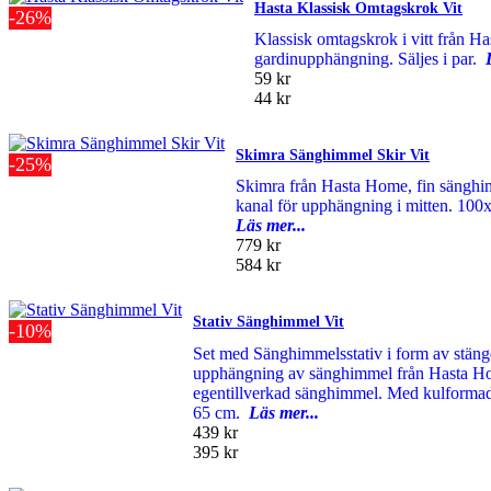
Hasta Klassisk Omtagskrok Vit
-26%
Klassisk omtagskrok i vitt från Has
gardinupphängning. Säljes i par.
59 kr
44 kr
Skimra Sänghimmel Skir Vit
-25%
Skimra från Hasta Home, fin sänghimm
kanal för upphängning i mitten. 10
Läs mer...
779 kr
584 kr
Stativ Sänghimmel Vit
-10%
Set med Sänghimmelsstativ i form av stänger
upphängning av sänghimmel från Hasta Ho
egentillverkad sänghimmel. Med kulforma
65 cm.
Läs mer...
439 kr
395 kr