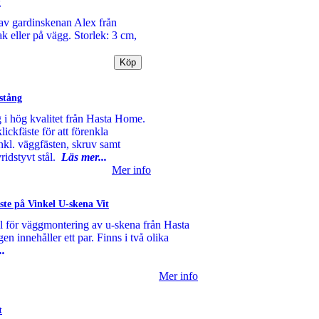
k
 av gardinskenan Alex från
k eller på vägg. Storlek: 3 cm,
stång
g i hög kvalitet från Hasta Home.
ickfäste för att förenkla
nkl. väggfästen, skruv samt
vridstyvt stål.
Läs mer...
Mer info
te på Vinkel U-skena Vit
l för väggmontering av u-skena från Hasta
 innehåller ett par. Finns i två olika
..
Mer info
t