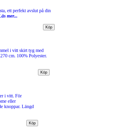
ta, ett perfekt avslut på din
Läs mer...
el i vitt skirt tyg med
0x270 cm. 100% Polyester.
 i vitt. För
me eller
de knoppar. Längd