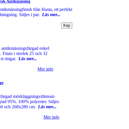
rok Antikmässing
ntikmässingfinish från Hasta, ett perfekt
hängning. Säljes i par.
Läs mer...
, antikmässingsfärgad enkel
a. Finns i storlek 25 och 32
st ringar.
Läs mer...
Mer info
ge
nfärgad mörkläggnings/dimout-
grad 95%. 100% polyester. Säljes
x250 och 268x280 cm.
Läs mer...
Mer info