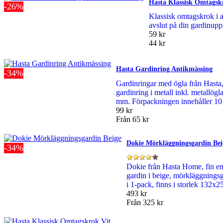
Hasta Klassisk Omtagsk
-26%
Klassisk omtagskrok i a
avslut på din gardinupp
59 kr
44 kr
Hasta Gardinring Antikmässing
-34%
Gardinringar med ögla från Hasta
gardinring i metall inkl. metallögl
mm. Förpackningen innehåller 10 
99 kr
Från
65 kr
Dokie Mörkläggningsgardin Bei
-34%
Dokie från Hasta Home, fin e
gardin i beige, mörkläggnings
i 1-pack, finns i storlek 132
493 kr
Från
325 kr