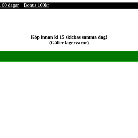
i 60 dagar
Bonus 100kr
Köp innan kl 15 skickas samma dag!
(Gäller lagervaror)