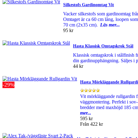
Silkestofs Gardinomtag Vit
Vacker silkestofs som gardinomtag från 
Omtaget är ca 60 cm lång, loopen so
70 cm (2x35 cm).
Läs mer...
95 kr
Hasta Klassisk Omtagskrok Stål
Klassisk omtagskrok i stålfinish f
din gardinupphängning. Säljes i 
44 kr
Hasta Mörkläggande Rullgardi
-29%
Vit mörkläggande rullgardin fr
väggmontering. Perfekt i sov- 
bredder med maxhöjd 185 cm
mer...
595 kr
Från
422 kr