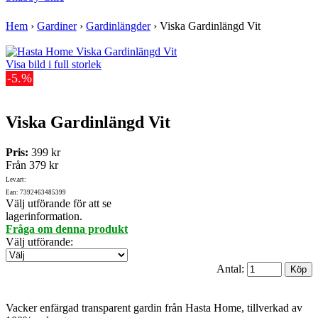
Hem
›
Gardiner
›
Gardinlängder
›
Viska Gardinlängd Vit
Visa bild i full storlek
-5.%
Viska Gardinlängd Vit
Pris:
399 kr
Från
379 kr
Lev.art:
Ean: 7392463485399
Välj utförande för att se
lagerinformation.
Fråga om denna produkt
Välj utförande
:
Antal:
Vacker enfärgad transparent gardin från Hasta Home, tillverkad av