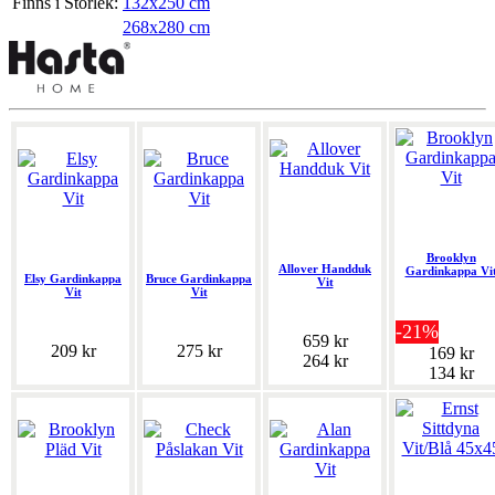
Finns i Storlek:
132x250 cm
268x280 cm
Brooklyn
Allover Handduk
Gardinkappa Vi
Elsy Gardinkappa
Bruce Gardinkappa
Vit
Vit
Vit
-21%
659 kr
209 kr
275 kr
169 kr
264 kr
134 kr