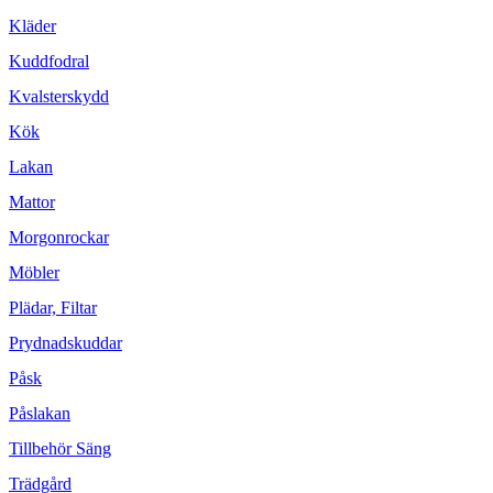
Kläder
Kuddfodral
Kvalsterskydd
Kök
Lakan
Mattor
Morgonrockar
Möbler
Plädar, Filtar
Prydnadskuddar
Påsk
Påslakan
Tillbehör Säng
Trädgård