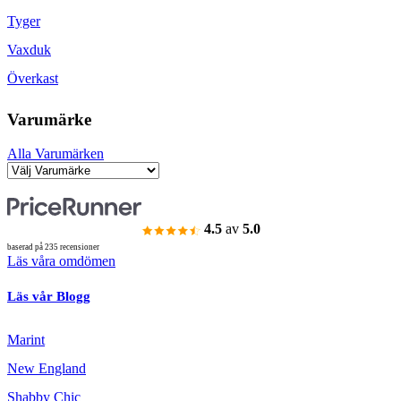
Tyger
Vaxduk
Överkast
Varumärke
Alla Varumärken
4.5
av
5.0
baserad på 235 recensioner
Läs våra omdömen
Läs vår Blogg
Marint
New England
Shabby Chic