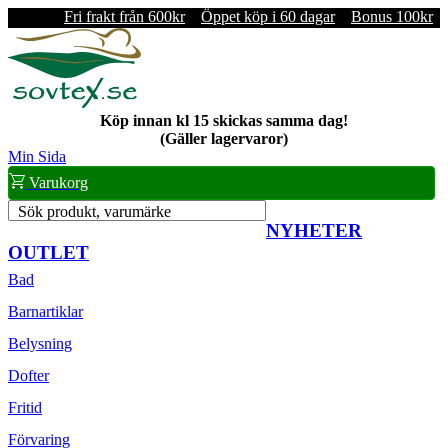
Fri frakt från 600kr
Öppet köp i 60 dagar
Bonus 100kr
Köp innan kl 15 skickas samma dag!
(Gäller lagervaror)
Min Sida
Varukorg
Sök produkt, varumärke
NYHETER
OUTLET
Bad
Barnartiklar
Belysning
Dofter
Fritid
Förvaring