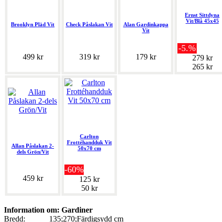
Ernst Sittdyna
Vit/Blå 45x45
Brooklyn Pläd Vit
Check Påslakan Vit
Alan Gardinkappa
Vit
-5.%
499 kr
319 kr
179 kr
279 kr
265 kr
Carlton
Frottéhandduk Vit
Allan Påslakan 2-
50x70 cm
dels Grön/Vit
-60%
459 kr
125 kr
50 kr
Information om: Gardiner
Bredd:
135;270;Färdigsydd cm