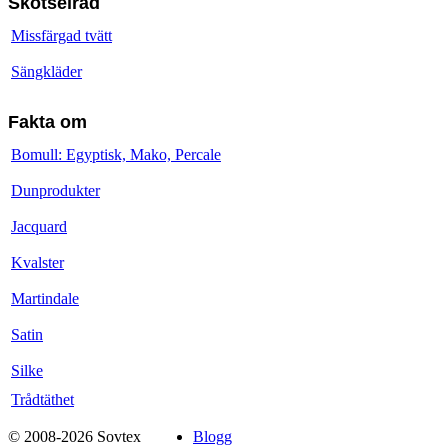
Skötselråd
Missfärgad tvätt
Sängkläder
Fakta om
Bomull: Egyptisk, Mako, Percale
Dunprodukter
Jacquard
Kvalster
Martindale
Satin
Silke
Trådtäthet
© 2008-2026 Sovtex
Blogg