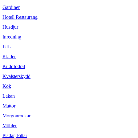
Gardiner
Hotell Restaurang
Husdjur
Inredning
JUL
Kläder
Kuddfodral
Kvalsterskydd
Kök
Lakan
Mattor
Morgonrockar
Möbler
Plädar, Filtar