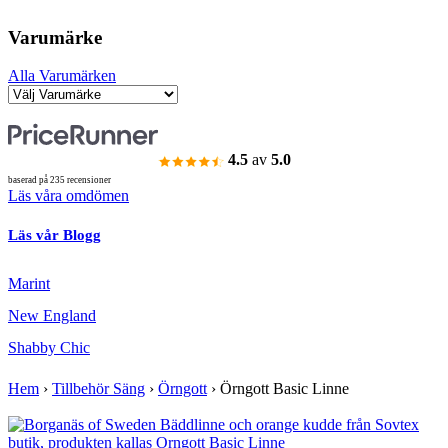
Varumärke
Alla Varumärken
4.5
av
5.0
baserad på 235 recensioner
Läs våra omdömen
Läs vår Blogg
Marint
New England
Shabby Chic
Hem
›
Tillbehör Säng
›
Örngott
›
Örngott Basic Linne