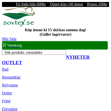
Fri frakt från 600kr
Öppet köp i 60 dagar
Bonus 100kr
Köp innan kl 15 skickas samma dag!
(Gäller lagervaror)
Min Sida
Varukorg
Sök produkt, varumärke
NYHETER
OUTLET
Bad
Barnartiklar
Belysning
Dofter
Fritid
Förvaring