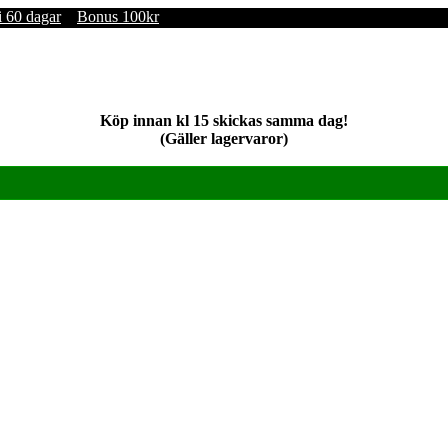
i 60 dagar
Bonus 100kr
Köp innan kl 15 skickas samma dag!
(Gäller lagervaror)