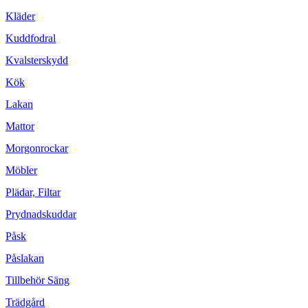
Kläder
Kuddfodral
Kvalsterskydd
Kök
Lakan
Mattor
Morgonrockar
Möbler
Plädar, Filtar
Prydnadskuddar
Påsk
Påslakan
Tillbehör Säng
Trädgård