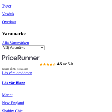
Tyger
Vaxduk
Överkast
Varumärke
Alla Varumärken
4.5
av
5.0
baserad på 235 recensioner
Läs våra omdömen
Läs vår Blogg
Marint
New England
Shabby Chic