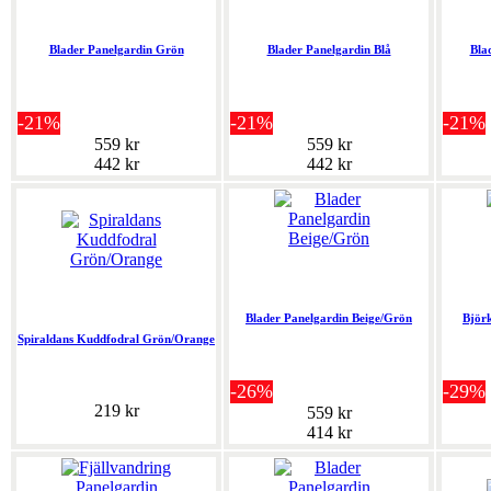
Blader Panelgardin Grön
Blader Panelgardin Blå
Bla
-21%
-21%
-21%
559 kr
559 kr
442 kr
442 kr
Blader Panelgardin Beige/Grön
Björ
Spiraldans Kuddfodral Grön/Orange
-26%
-29%
219 kr
559 kr
414 kr