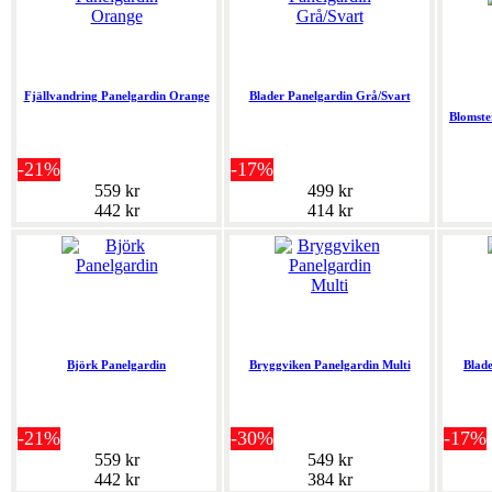
Fjällvandring Panelgardin Orange
Blader Panelgardin Grå/Svart
Blomste
-21%
-17%
559 kr
499 kr
442 kr
414 kr
Björk Panelgardin
Bryggviken Panelgardin Multi
Blad
-21%
-30%
-17%
559 kr
549 kr
442 kr
384 kr