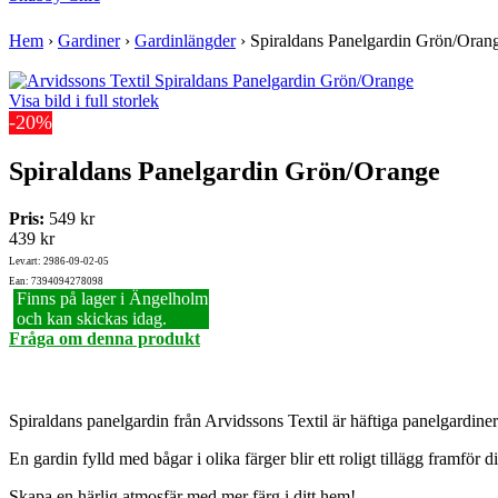
Hem
›
Gardiner
›
Gardinlängder
›
Spiraldans Panelgardin Grön/Oran
Visa bild i full storlek
-20%
Spiraldans Panelgardin Grön/Orange
Pris:
549 kr
439 kr
Lev.art: 2986-09-02-05
Ean: 7394094278098
Finns på lager i Ängelholm
och kan skickas idag.
Fråga om denna produkt
Spiraldans panelgardin från Arvidssons Textil är häftiga panelgardin
En gardin fylld med bågar i olika färger blir ett roligt tillägg framför d
Skapa en härlig atmosfär med mer färg i ditt hem!