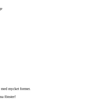
ge
er med mycket former.
ina fönster!