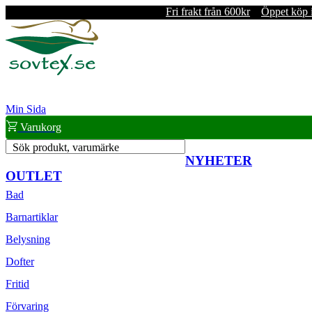
Fri frakt från 600kr
Öppet köp 
Min Sida
Varukorg
Sök produkt, varumärke
NYHETER
OUTLET
Bad
Barnartiklar
Belysning
Dofter
Fritid
Förvaring