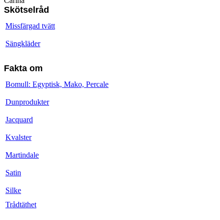
Carina
Skötselråd
Missfärgad tvätt
Sängkläder
Fakta om
Bomull: Egyptisk, Mako, Percale
Dunprodukter
Jacquard
Kvalster
Martindale
Satin
Silke
Trådtäthet