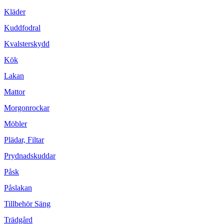
Kläder
Kuddfodral
Kvalsterskydd
Kök
Lakan
Mattor
Morgonrockar
Möbler
Plädar, Filtar
Prydnadskuddar
Påsk
Påslakan
Tillbehör Säng
Trädgård