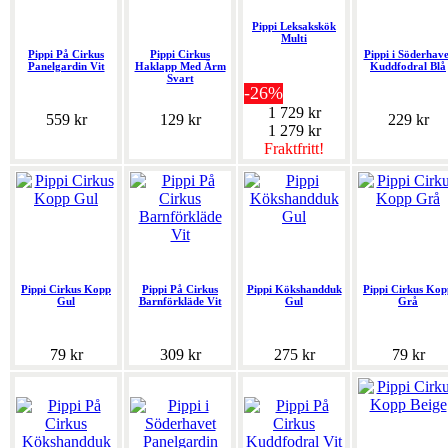
Pippi Leksakskök
Multi
Pippi På Cirkus
Pippi Cirkus
Pippi i Söderhave
Panelgardin Vit
Haklapp Med Ärm
Kuddfodral Blå
Svart
-26%
1 729 kr
559 kr
129 kr
229 kr
1 279 kr
Fraktfritt!
Pippi Cirkus Kopp
Pippi På Cirkus
Pippi Kökshandduk
Pippi Cirkus Kop
Gul
Barnförkläde Vit
Gul
Grå
79 kr
309 kr
275 kr
79 kr