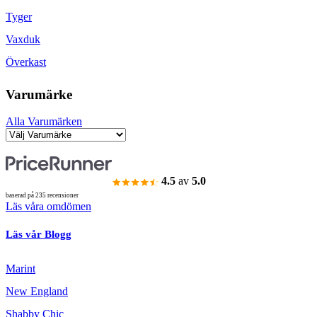
Tyger
Vaxduk
Överkast
Varumärke
Alla Varumärken
4.5
av
5.0
baserad på 235 recensioner
Läs våra omdömen
Läs vår Blogg
Marint
New England
Shabby Chic