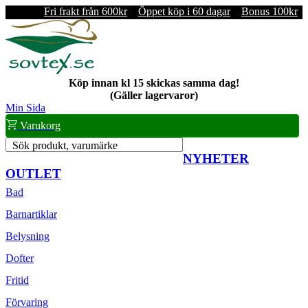
Fri frakt från 600kr
Öppet köp i 60 dagar
Bonus 100kr
Köp innan kl 15 skickas samma dag!
(Gäller lagervaror)
Min Sida
Varukorg
Sök produkt, varumärke
NYHETER
OUTLET
Bad
Barnartiklar
Belysning
Dofter
Fritid
Förvaring