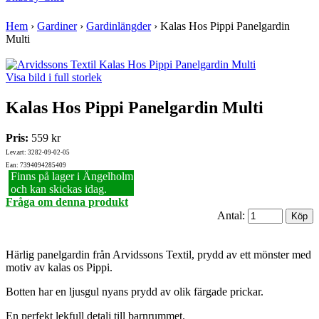
Hem
›
Gardiner
›
Gardinlängder
›
Kalas Hos Pippi Panelgardin
Multi
Visa bild i full storlek
Kalas Hos Pippi Panelgardin Multi
Pris:
559 kr
Lev.art: 3282-09-02-05
Ean: 7394094285409
Finns på lager i Ängelholm
och kan skickas idag.
Fråga om denna produkt
Antal:
Härlig panelgardin från Arvidssons Textil, prydd av ett mönster med
motiv av kalas os Pippi.
Botten har en ljusgul nyans prydd av olik färgade prickar.
En perfekt lekfull detalj till barnrummet.