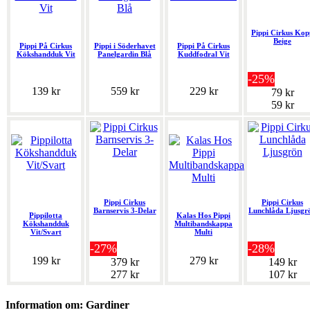
Pippi Cirkus Kop
Beige
Pippi På Cirkus
Pippi i Söderhavet
Pippi På Cirkus
Kökshandduk Vit
Panelgardin Blå
Kuddfodral Vit
-25%
139 kr
559 kr
229 kr
79 kr
59 kr
Pippi Cirkus
Pippi Cirkus
Barnservis 3-Delar
Lunchlåda Ljusgr
Pippilotta
Kalas Hos Pippi
Kökshandduk
Multibandskappa
Vit/Svart
Multi
-27%
-28%
199 kr
279 kr
379 kr
149 kr
277 kr
107 kr
Information om: Gardiner