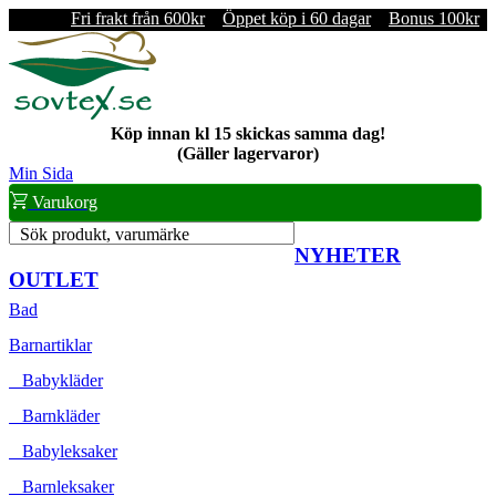
Fri frakt från 600kr
Öppet köp i 60 dagar
Bonus 100kr
Köp innan kl 15 skickas samma dag!
(Gäller lagervaror)
Min Sida
Varukorg
Sök produkt, varumärke
NYHETER
OUTLET
Bad
Barnartiklar
Babykläder
Barnkläder
Babyleksaker
Barnleksaker