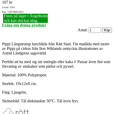
107 kr
Lev.art: 5561
Ean: 7330786055615
Finns på lager i Ängelholm
och kan skickas idag.
Fråga om denna produkt
Antal:
Pippi Långstrump lunchlåda från Rätt Start. Fin matlåda med motiv
av Pippi på cirkus från Ilon Wiklands omtyckta illustrationer av
Astrid Lindgrens sagovärld.
Perfekt att ha med sig sin smörgås eller kaka i! Passar även fint som
förvaring av småsaker som pärlor och pyssel.
Material: 100% Polypropen.
Storlek: 19x12x8 cm.
Färg: Ljusgrön.
Skötselråd: Tål diskmaskin 50°C. Tål även frys.