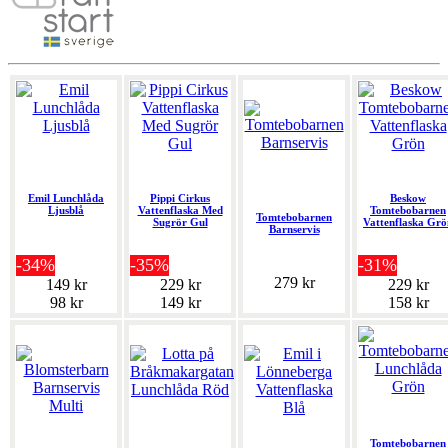
Emil Lunchlåda
Pippi Cirkus
Beskow
Ljusblå
Vattenflaska Med
Tomtebobarnen
Tomtebobarnen
Sugrör Gul
Vattenflaska Grö
Barnservis
-34%
-35%
-31%
279 kr
149 kr
229 kr
229 kr
98 kr
149 kr
158 kr
Tomtebobarnen