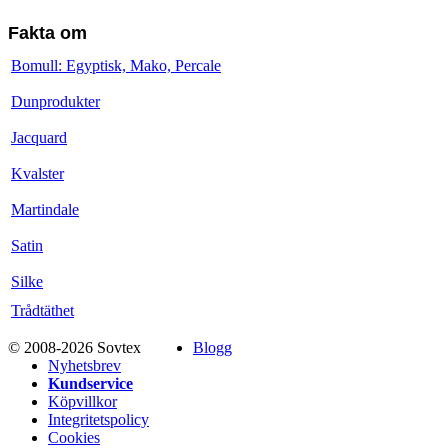
Fakta om
Bomull: Egyptisk, Mako, Percale
Dunprodukter
Jacquard
Kvalster
Martindale
Satin
Silke
Trådtäthet
© 2008-2026 Sovtex
Blogg
Nyhetsbrev
Kundservice
Köpvillkor
Integritetspolicy
Cookies