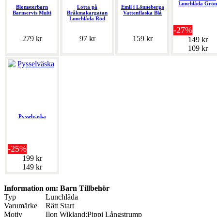
Lunchlåda Grön
Blomsterbarn
Lotta på
Emil i Lönneberga
Barnservis Multi
Bråkmakargatan
Vattenflaska Blå
Lunchlåda Röd
-27%
279 kr
97 kr
159 kr
149 kr
109 kr
Pysselväska
-25%
199 kr
149 kr
Information om: Barn Tillbehör
Typ
Lunchlåda
Varumärke
Rätt Start
Motiv
Ilon Wikland;Pippi Långstrump