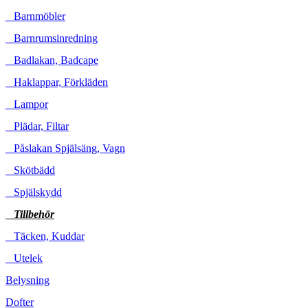
Barnmöbler
Barnrumsinredning
Badlakan, Badcape
Haklappar, Förkläden
Lampor
Plädar, Filtar
Påslakan Spjälsäng, Vagn
Skötbädd
Spjälskydd
Tillbehör
Täcken, Kuddar
Utelek
Belysning
Dofter