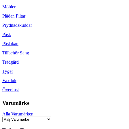
Möbler
Plädar, Filtar
Prydnadskuddar
Påsk
Påslakan
Tillbehör Säng
Trädgård
Tyger
Vaxduk
Överkast
Varumärke
Alla Varumärken