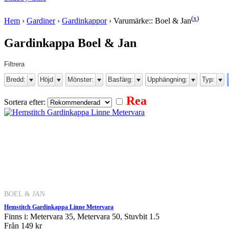
(
x
)
Hem
›
Gardiner
›
Gardinkappor
›
Varumärke:: Boel & Jan
Gardinkappa Boel & Jan
Filtrera
Bredd:
Höjd
Mönster:
Basfärg:
Upphängning:
Typ:
Rea
Sortera efter:
BOEL & JAN
Hemstitch Gardinkappa Linne Metervara
Finns i: Metervara 35, Metervara 50, Stuvbit 1.5
Från
149 kr