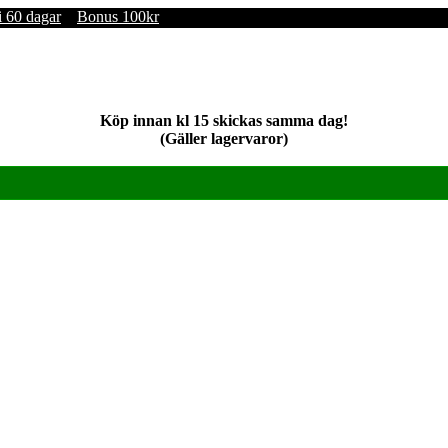
i 60 dagar
Bonus 100kr
Köp innan kl 15 skickas samma dag!
(Gäller lagervaror)