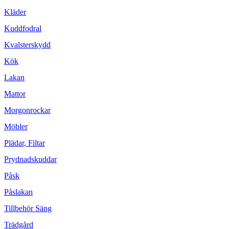
Kläder
Kuddfodral
Kvalsterskydd
Kök
Lakan
Mattor
Morgonrockar
Möbler
Plädar, Filtar
Prydnadskuddar
Påsk
Påslakan
Tillbehör Säng
Trädgård