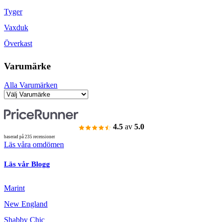
Tyger
Vaxduk
Överkast
Varumärke
Alla Varumärken
4.5
av
5.0
baserad på 235 recensioner
Läs våra omdömen
Läs vår Blogg
Marint
New England
Shabby Chic