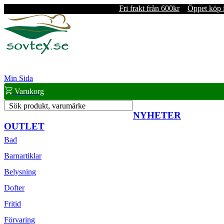
Fri frakt från 600kr
Öppet köp 
Min Sida
Varukorg
Sök produkt, varumärke
NYHETER
OUTLET
Bad
Barnartiklar
Belysning
Dofter
Fritid
Förvaring