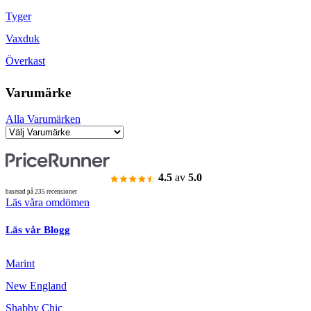
Tyger
Vaxduk
Överkast
Varumärke
Alla Varumärken
4.5
av
5.0
baserad på 235 recensioner
Läs våra omdömen
Läs vår Blogg
Marint
New England
Shabby Chic