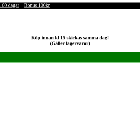
i 60 dagar
Bonus 100kr
Köp innan kl 15 skickas samma dag!
(Gäller lagervaror)