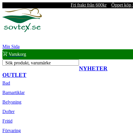
Fri frakt från 600kr
Öppet köp 
Min Sida
Varukorg
Sök produkt, varumärke
NYHETER
OUTLET
Bad
Barnartiklar
Belysning
Dofter
Fritid
Förvaring