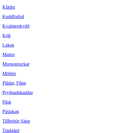
Kläder
Kuddfodral
Kvalsterskydd
Kök
Lakan
Mattor
Morgonrockar
Möbler
Plädar, Filtar
Prydnadskuddar
Påsk
Påslakan
Tillbehör Säng
Trädgård