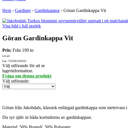
Hem
›
Gardiner
›
Gardinkappor
›
Göran Gardinkappa Vit
Visa bild i full storlek
Göran Gardinkappa Vit
Pris:
Från
199 kr
Lev.art:
Ean: 7332962260202
Välj utförande för att se
lagerinformation.
Fråga om denna produkt
Välj utförande
:
Göran från Jakobdals, klassisk enfärgad gardinkappa som metervara i vi
Du syr själv in båda kortsidorna av gardinkappan.
Material: 50% Bomull, 50% Polyester.