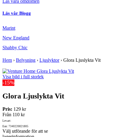
Läs våra omdömen
Läs vår Blogg
Marint
New England
Shabby Chic
Hem
›
Belysning
›
Ljuslyktor
›
Glora Ljuslykta Vit
Visa bild i full storlek
-15%
Glora Ljuslykta Vit
Pris:
129 kr
Från
110 kr
Lev.art:
Ean: 7340220821805
Välj utförande för att se
lagerinformation.