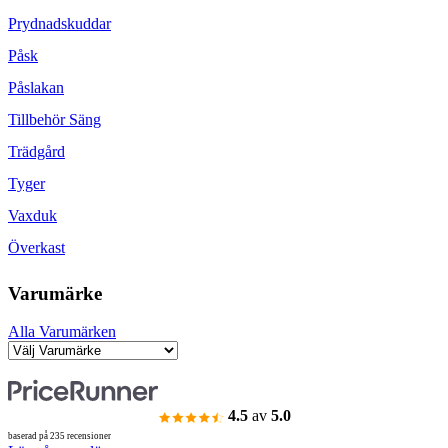
Prydnadskuddar
Påsk
Påslakan
Tillbehör Säng
Trädgård
Tyger
Vaxduk
Överkast
Varumärke
Alla Varumärken
4.5
av
5.0
baserad på 235 recensioner