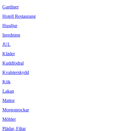
Gardiner
Hotell Restaurang
Husdjur
Inredning
JUL
Kläder
Kuddfodral
Kvalsterskydd
Kök
Lakan
Mattor
Morgonrockar
Möbler
Plädar, Filtar