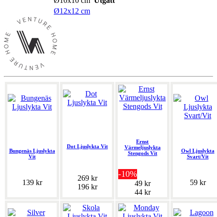
Ø10x10 cm
Utgått
Ø12x12 cm
Ernst
Dot Ljuslykta Vit
Värmeljuslykta
Bungenäs Ljuslykta
Owl Ljuslykta
Stengods Vit
Vit
Svart/Vit
-10%
269 kr
139 kr
59 kr
49 kr
196 kr
44 kr