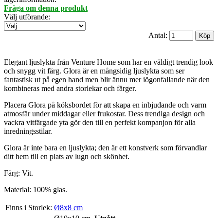
Fråga om denna produkt
Välj utförande
:
Antal:
Elegant ljuslykta från Venture Home som har en väldigt trendig look
och snygg vit färg. Glora är en mångsidig ljuslykta som ser
fantastisk ut på egen hand men blir ännu mer iögonfallande när den
kombineras med andra storlekar och färger.
Placera Glora på köksbordet för att skapa en inbjudande och varm
atmosfär under middagar eller frukostar. Dess trendiga design och
vackra vitfärgade yta gör den till en perfekt kompanjon för alla
inredningsstilar.
Glora är inte bara en ljuslykta; den är ett konstverk som förvandlar
ditt hem till en plats av lugn och skönhet.
Färg: Vit.
Material: 100% glas.
Finns i Storlek:
Ø8x8 cm