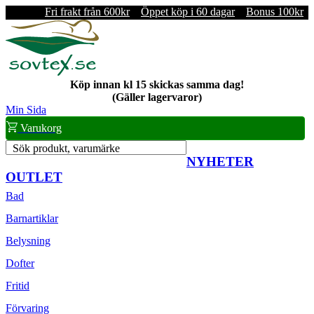
Fri frakt från 600kr
Öppet köp i 60 dagar
Bonus 100kr
Köp innan kl 15 skickas samma dag!
(Gäller lagervaror)
Min Sida
Varukorg
Sök produkt, varumärke
NYHETER
OUTLET
Bad
Barnartiklar
Belysning
Dofter
Fritid
Förvaring