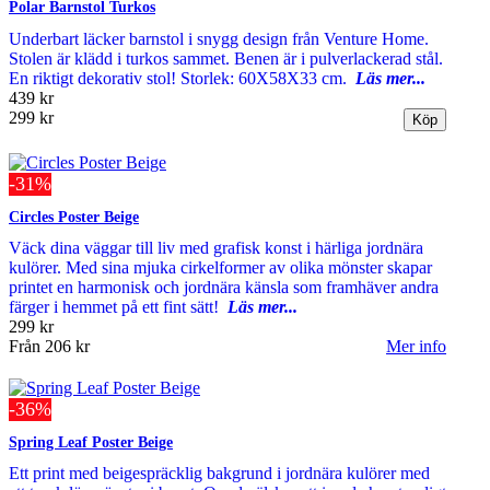
Polar Barnstol Turkos
Underbart läcker barnstol i snygg design från Venture Home.
Stolen är klädd i turkos sammet. Benen är i pulverlackerad stål.
En riktigt dekorativ stol! Storlek: 60X58X33 cm.
Läs mer...
439 kr
299 kr
-31%
Circles Poster Beige
Väck dina väggar till liv med grafisk konst i härliga jordnära
kulörer. Med sina mjuka cirkelformer av olika mönster skapar
printet en harmonisk och jordnära känsla som framhäver andra
färger i hemmet på ett fint sätt!
Läs mer...
299 kr
Från
206 kr
Mer info
-36%
Spring Leaf Poster Beige
Ett print med beigespräcklig bakgrund i jordnära kulörer med