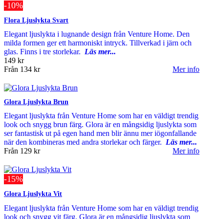
-10%
Flora Ljuslykta Svart
Elegant ljuslykta i lugnande design från Venture Home. Den
milda formen ger ett harmoniskt intryck. Tillverkad i järn och
glas. Finns i tre storlekar.
Läs mer...
149 kr
Från
134 kr
Mer info
Glora Ljuslykta Brun
Elegant ljuslykta från Venture Home som har en väldigt trendig
look och snygg brun färg. Glora är en mångsidig ljuslykta som
ser fantastisk ut på egen hand men blir ännu mer iögonfallande
när den kombineras med andra storlekar och färger.
Läs mer...
Från
129 kr
Mer info
-15%
Glora Ljuslykta Vit
Elegant ljuslykta från Venture Home som har en väldigt trendig
look och snygg vit färg. Glora är en mångsidig ljuslykta som