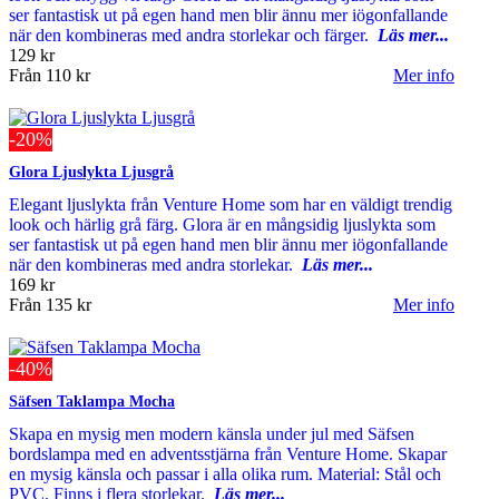
ser fantastisk ut på egen hand men blir ännu mer iögonfallande
när den kombineras med andra storlekar och färger.
Läs mer...
129 kr
Från
110 kr
Mer info
-20%
Glora Ljuslykta Ljusgrå
Elegant ljuslykta från Venture Home som har en väldigt trendig
look och härlig grå färg. Glora är en mångsidig ljuslykta som
ser fantastisk ut på egen hand men blir ännu mer iögonfallande
när den kombineras med andra storlekar.
Läs mer...
169 kr
Från
135 kr
Mer info
-40%
Säfsen Taklampa Mocha
Skapa en mysig men modern känsla under jul med Säfsen
bordslampa med en adventsstjärna från Venture Home. Skapar
en mysig känsla och passar i alla olika rum. Material: Stål och
PVC. Finns i flera storlekar.
Läs mer...