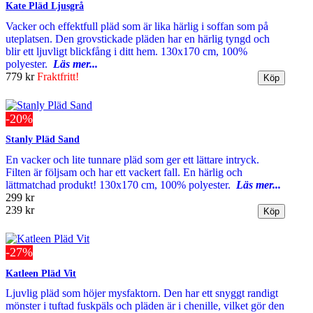
Kate Pläd Ljusgrå
Vacker och effektfull pläd som är lika härlig i soffan som på
uteplatsen. Den grovstickade pläden har en härlig tyngd och
blir ett ljuvligt blickfång i ditt hem. 130x170 cm, 100%
polyester.
Läs mer...
779 kr
Fraktfritt!
-20%
Stanly Pläd Sand
En vacker och lite tunnare pläd som ger ett lättare intryck.
Filten är följsam och har ett vackert fall. En härlig och
lättmatchad produkt! 130x170 cm, 100% polyester.
Läs mer...
299 kr
239 kr
-27%
Katleen Pläd Vit
Ljuvlig pläd som höjer mysfaktorn. Den har ett snyggt randigt
mönster i tuftad fuskpäls och pläden är i chenille, vilket gör den