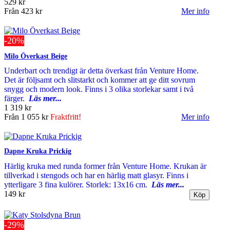
529 kr
Från
423 kr
Mer info
-20%
Milo Överkast Beige
Underbart och trendigt är detta överkast från Venture Home.
Det är följsamt och slitstarkt och kommer att ge ditt sovrum
snygg och modern look. Finns i 3 olika storlekar samt i två
färger.
Läs mer...
1 319 kr
Från
1 055 kr
Fraktfritt!
Mer info
Dapne Kruka Prickig
Härlig kruka med runda former från Venture Home. Krukan är
tillverkad i stengods och har en härlig matt glasyr. Finns i
ytterligare 3 fina kulörer. Storlek: 13x16 cm.
Läs mer...
149 kr
-29%