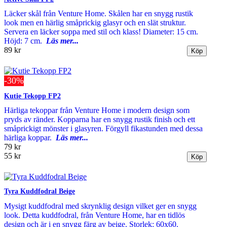
Läcker skål från Venture Home. Skålen har en snygg rustik
look men en härlig småprickig glasyr och en slät struktur.
Servera en läcker soppa med stil och klass! Diameter: 15 cm.
Höjd: 7 cm.
Läs mer...
89 kr
-30%
Kutie Tekopp FP2
Härliga tekoppar från Venture Home i modern design som
pryds av ränder. Kopparna har en snygg rustik finish och ett
småprickigt mönster i glasyren. Förgyll fikastunden med dessa
härliga koppar.
Läs mer...
79 kr
55 kr
Tyra Kuddfodral Beige
Mysigt kuddfodral med skrynklig design vilket ger en snygg
look. Detta kuddfodral, från Venture Home, har en tidlös
design och är i en snygg färg av beige. Storlek: 60x60.