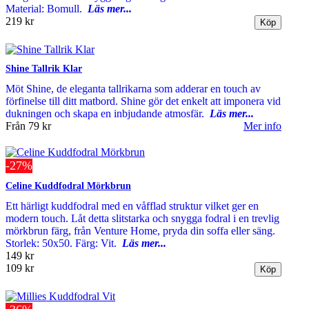
Material: Bomull.
Läs mer...
219 kr
Shine Tallrik Klar
Möt Shine, de eleganta tallrikarna som adderar en touch av
förfi‌nelse till ditt matbord. Shine gör det enkelt att imponera vid
dukningen och skapa en inbjudande atmosfär.
Läs mer...
Från
79 kr
Mer info
-27%
Celine Kuddfodral Mörkbrun
Ett härligt kuddfodral med en våfflad struktur vilket ger en
modern touch. Låt detta slitstarka och snygga fodral i en trevlig
mörkbrun färg, från Venture Home, pryda din soffa eller säng.
Storlek: 50x50. Färg: Vit.
Läs mer...
149 kr
109 kr