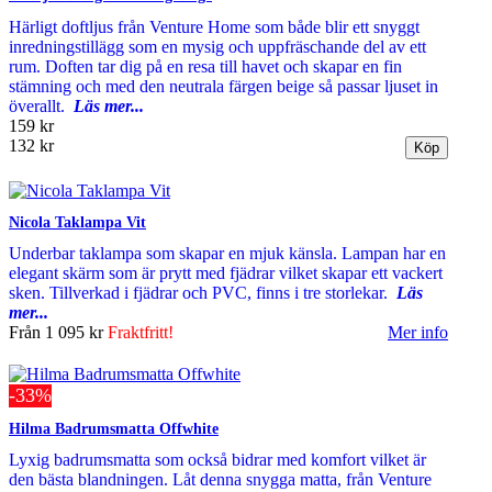
Härligt doftljus från Venture Home som både blir ett snyggt
inredningstillägg som en mysig och uppfräschande del av ett
rum. Doften tar dig på en resa till havet och skapar en fin
stämning och med den neutrala färgen beige så passar ljuset in
överallt.
Läs mer...
159 kr
132 kr
Nicola Taklampa Vit
Underbar taklampa som skapar en mjuk känsla. Lampan har en
elegant skärm som är prytt med fjädrar vilket skapar ett vackert
sken. Tillverkad i fjädrar och PVC, finns i tre storlekar.
Läs
mer...
Från
1 095 kr
Fraktfritt!
Mer info
-33%
Hilma Badrumsmatta Offwhite
Lyxig badrumsmatta som också bidrar med komfort vilket är
den bästa blandningen. Låt denna snygga matta, från Venture