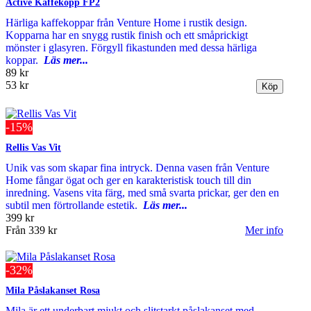
Active Kaffekopp FP2
Härliga kaffekoppar från Venture Home i rustik design.
Kopparna har en snygg rustik finish och ett småprickigt
mönster i glasyren. Förgyll fikastunden med dessa härliga
koppar.
Läs mer...
89 kr
53 kr
-15%
Rellis Vas Vit
Unik vas som skapar fina intryck. Denna vasen från Venture
Home fångar ögat och ger en karakteristisk touch till din
inredning. Vasens vita färg, med små svarta prickar, ger den en
subtil men förtrollande estetik.
Läs mer...
399 kr
Från
339 kr
Mer info
-32%
Mila Påslakanset Rosa
Mila är ett underbart mjukt och slitstarkt påslakanset med