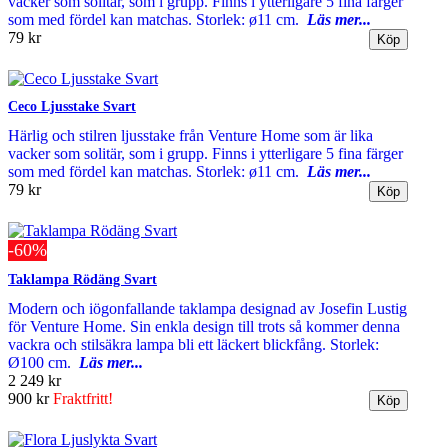
vacker som solitär, som i grupp. Finns i ytterligare 5 fina färger
som med fördel kan matchas. Storlek: ø11 cm.
Läs mer...
79 kr
Ceco Ljusstake Svart
Härlig och stilren ljusstake från Venture Home som är lika
vacker som solitär, som i grupp. Finns i ytterligare 5 fina färger
som med fördel kan matchas. Storlek: ø11 cm.
Läs mer...
79 kr
-60%
Taklampa Rödäng Svart
Modern och iögonfallande taklampa designad av Josefin Lustig
för Venture Home. Sin enkla design till trots så kommer denna
vackra och stilsäkra lampa bli ett läckert blickfång. Storlek:
Ø100 cm.
Läs mer...
2 249 kr
900 kr
Fraktfritt!