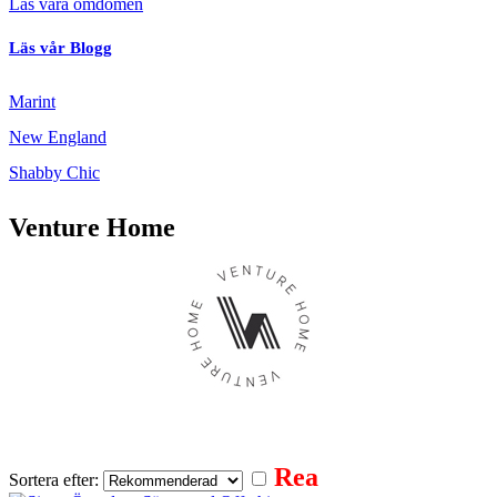
Läs våra omdömen
Läs vår Blogg
Marint
New England
Shabby Chic
Venture Home
Gardinlängder
Kuddfodral
Mattor
Plädar
Porslin
PÅSLAKAN
Taklampor
Överkast
Rea
Sortera efter: