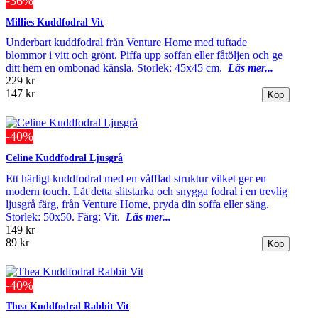
-36%
Millies Kuddfodral Vit
Underbart kuddfodral från Venture Home med tuftade
blommor i vitt och grönt. Piffa upp soffan eller fåtöljen och ge
ditt hem en ombonad känsla. Storlek: 45x45 cm.
Läs mer...
229 kr
147 kr
-40%
Celine Kuddfodral Ljusgrå
Ett härligt kuddfodral med en våfflad struktur vilket ger en
modern touch. Låt detta slitstarka och snygga fodral i en trevlig
ljusgrå färg, från Venture Home, pryda din soffa eller säng.
Storlek: 50x50. Färg: Vit.
Läs mer...
149 kr
89 kr
-40%
Thea Kuddfodral Rabbit Vit