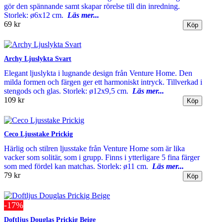
gör den spännande samt skapar rörelse till din inredning.
Storlek: ø6x12 cm.
Läs mer...
69 kr
Archy Ljuslykta Svart
Elegant ljuslykta i lugnande design från Venture Home. Den
milda formen och färgen ger ett harmoniskt intryck. Tillverkad i
stengods och glas. Storlek: ø12x9,5 cm.
Läs mer...
109 kr
Ceco Ljusstake Prickig
Härlig och stilren ljusstake från Venture Home som är lika
vacker som solitär, som i grupp. Finns i ytterligare 5 fina färger
som med fördel kan matchas. Storlek: ø11 cm.
Läs mer...
79 kr
-17%
Doftljus Douglas Prickig Beige