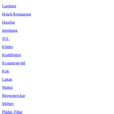
Gardiner
Hotell Restaurang
Husdjur
Inredning
JUL
Kläder
Kuddfodral
Kvalsterskydd
Kök
Lakan
Mattor
Morgonrockar
Möbler
Plädar, Filtar