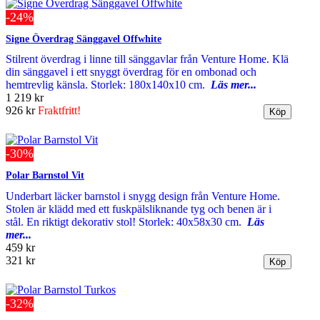
-24%
Signe Överdrag Sänggavel Offwhite
Stilrent överdrag i linne till sänggavlar från Venture Home. Klä
din sänggavel i ett snyggt överdrag för en ombonad och
hemtrevlig känsla. Storlek: 180x140x10 cm.
Läs mer...
1 219 kr
926 kr
Fraktfritt!
-30%
Polar Barnstol Vit
Underbart läcker barnstol i snygg design från Venture Home.
Stolen är klädd med ett fuskpälsliknande tyg och benen är i
stål. En riktigt dekorativ stol! Storlek: 40x58x30 cm.
Läs
mer...
459 kr
321 kr
-32%