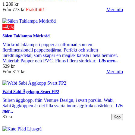
1 289 kr
Från
773 kr
Fraktfritt!
Mer info
-40%
Sälen Taklampa Mörkröd
Mörkröd taklampa i papper är utformad som en
flerdimensionell pappersstjärna. Perfekt och stilren
inredningsdetalj som skapar en magisk känsla i hela hemmet.
Material: Papper och PVC. Finns i flera storlekar.
Läs mer...
529 kr
Från
317 kr
Mer info
Wabi Sabi Äggkopp Svart FP2
Stilren äggkopp, från Venture Design, i svart porslin. Wabi
Sabi äggkoppen är det lilla svarta inom äggfrukostvärlden.
Läs
mer...
35 kr