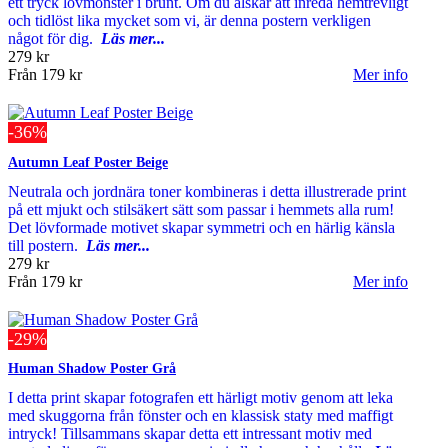
ett tryck lövmönster i brunt. Om du älskar att inreda hemtrevligt
och tidlöst lika mycket som vi, är denna postern verkligen
något för dig.
Läs mer...
279 kr
Från
179 kr
Mer info
-36%
Autumn Leaf Poster Beige
Neutrala och jordnära toner kombineras i detta illustrerade print
på ett mjukt och stilsäkert sätt som passar i hemmets alla rum!
Det lövformade motivet skapar symmetri och en härlig känsla
till postern.
Läs mer...
279 kr
Från
179 kr
Mer info
-29%
Human Shadow Poster Grå
I detta print skapar fotografen ett härligt motiv genom att leka
med skuggorna från fönster och en klassisk staty med maffigt
intryck! Tillsammans skapar detta ett intressant motiv med