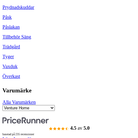
Prydnadskuddar
Påsk
Påslakan
Tillbehör Säng
Trädgård
Tyger
Vaxduk
Överkast
Varumärke
Alla Varumärken
4.5
av
5.0
baserad på 235 recensioner