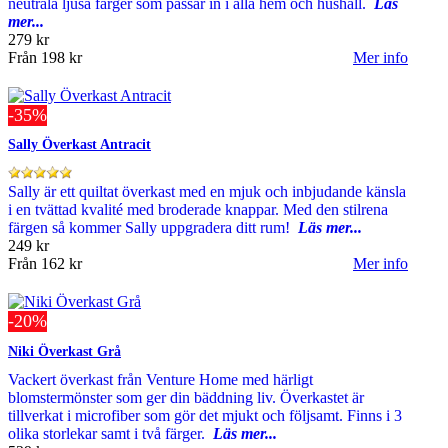
neutrala ljusa färger som passar in i alla hem och hushåll.
Läs
mer...
279 kr
Från
198 kr
Mer info
-35%
Sally Överkast Antracit
Sally är ett quiltat överkast med en mjuk och inbjudande känsla
i en tvättad kvalité med broderade knappar. Med den stilrena
färgen så kommer Sally uppgradera ditt rum!
Läs mer...
249 kr
Från
162 kr
Mer info
-20%
Niki Överkast Grå
Vackert överkast från Venture Home med härligt
blomstermönster som ger din bäddning liv. Överkastet är
tillverkat i microfiber som gör det mjukt och följsamt. Finns i 3
olika storlekar samt i två färger.
Läs mer...