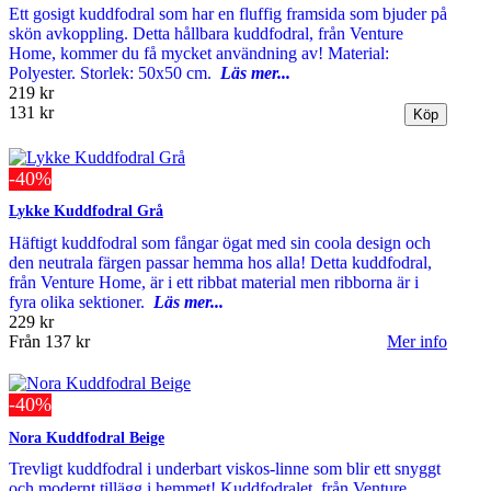
Ett gosigt kuddfodral som har en fluffig framsida som bjuder på
skön avkoppling. Detta hållbara kuddfodral, från Venture
Home, kommer du få mycket användning av! Material:
Polyester. Storlek: 50x50 cm.
Läs mer...
219 kr
131 kr
-40%
Lykke Kuddfodral Grå
Häftigt kuddfodral som fångar ögat med sin coola design och
den neutrala färgen passar hemma hos alla! Detta kuddfodral,
från Venture Home, är i ett ribbat material men ribborna är i
fyra olika sektioner.
Läs mer...
229 kr
Från
137 kr
Mer info
-40%
Nora Kuddfodral Beige
Trevligt kuddfodral i underbart viskos-linne som blir ett snyggt
och modernt tillägg i hemmet! Kuddfodralet, från Venture