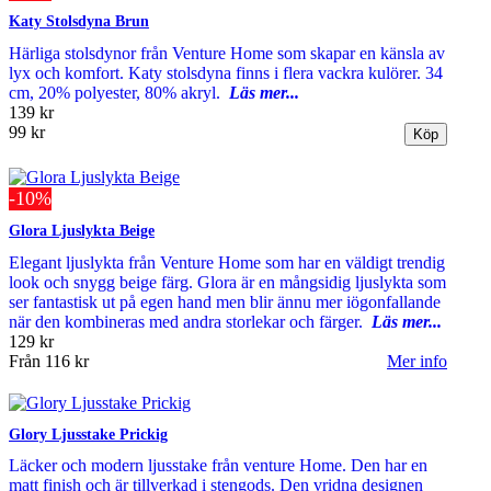
Katy Stolsdyna Brun
Härliga stolsdynor från Venture Home som skapar en känsla av
lyx och komfort. Katy stolsdyna finns i flera vackra kulörer. 34
cm, 20% polyester, 80% akryl.
Läs mer...
139 kr
99 kr
-10%
Glora Ljuslykta Beige
Elegant ljuslykta från Venture Home som har en väldigt trendig
look och snygg beige färg. Glora är en mångsidig ljuslykta som
ser fantastisk ut på egen hand men blir ännu mer iögonfallande
när den kombineras med andra storlekar och färger.
Läs mer...
129 kr
Från
116 kr
Mer info
Glory Ljusstake Prickig
Läcker och modern ljusstake från venture Home. Den har en
matt finish och är tillverkad i stengods. Den vridna designen