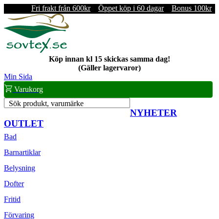
Fri frakt från 600kr
Öppet köp i 60 dagar
Bonus 100kr
Köp innan kl 15 skickas samma dag!
(Gäller lagervaror)
Min Sida
Varukorg
Sök produkt, varumärke
NYHETER
OUTLET
Bad
Barnartiklar
Belysning
Dofter
Fritid
Förvaring