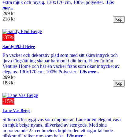
extra mjuk och mysig. 130x170 cm, 100% polyester.
Läs
mer...
299 kr
218 kr
-37%
Sandy Pläd Beige
En vacker och dekorativ pläd som med sitt skira intryck och
ljuva färgsättning skapar harmoni i ditt hem. Filten är från
Venture Home och har en vacker frans som ökar intrycket av
elegans. 130x170 cm, 100% Polyester.
Läs mer...
299 kr
188 kr
-15%
Lane Vas Beige
Stilren och snygg vas som imponerar. Lane är en elegant vas i
en mjuk beige nyans, tillverkad av stengods. Med sina
imponerande 22 centimeters höjd är den ett iögonfallande
tillskott till vilket rum som helst.
Läs mer...