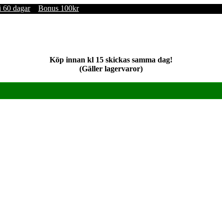
i 60 dagar
Bonus 100kr
Köp innan kl 15 skickas samma dag!
(Gäller lagervaror)