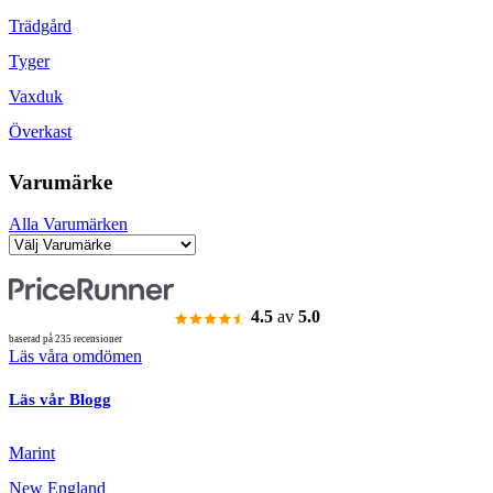
Trädgård
Tyger
Vaxduk
Överkast
Varumärke
Alla Varumärken
4.5
av
5.0
baserad på 235 recensioner
Läs våra omdömen
Läs vår Blogg
Marint
New England