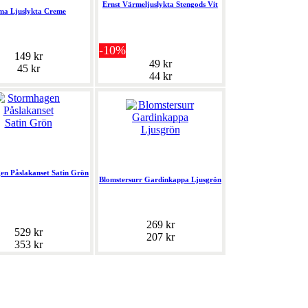
Ernst Värmeljuslykta Stengods Vit
ma Ljuslykta Creme
-10%
149 kr
49 kr
45 kr
44 kr
en Påslakanset Satin Grön
Blomstersurr Gardinkappa Ljusgrön
269 kr
529 kr
207 kr
353 kr