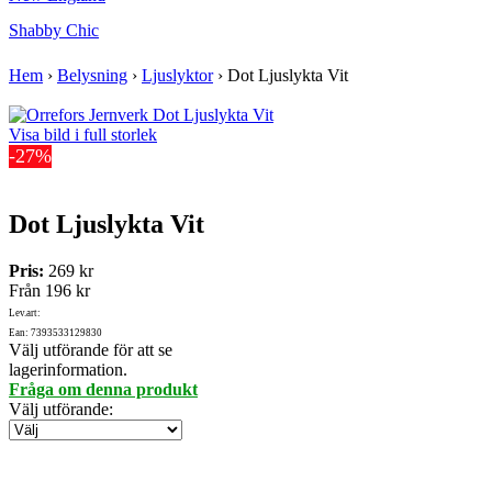
Shabby Chic
Hem
›
Belysning
›
Ljuslyktor
›
Dot Ljuslykta Vit
Visa bild i full storlek
-27%
Dot Ljuslykta Vit
Pris:
269 kr
Från
196 kr
Lev.art:
Ean: 7393533129830
Välj utförande för att se
lagerinformation.
Fråga om denna produkt
Välj utförande
: