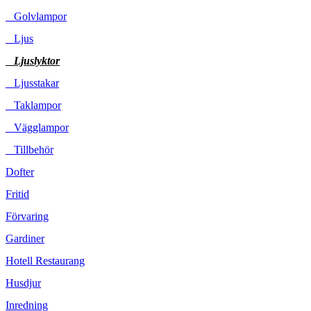
Golvlampor
Ljus
Ljuslyktor
Ljusstakar
Taklampor
Vägglampor
Tillbehör
Dofter
Fritid
Förvaring
Gardiner
Hotell Restaurang
Husdjur
Inredning