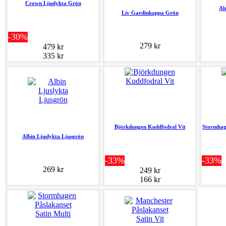
Crown Ljuslykta Grön
Al
Liv Gardinkappa Grön
-30%
279 kr
479 kr
335 kr
Björkdungen Kuddfodral Vit
Stormhag
Albin Ljuslykta Ljusgrön
-33%
-33%
269 kr
249 kr
166 kr