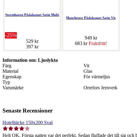
Stormhagen Påslakanset Satin Multi
Manchester Påslakanset Satin Vit
-25%
949 kr
529 kr
683 kr
Fraktfritt!
397 kr
Information om: Ljuslykta
Färg
Vit
Material
Glas
Egenskap
För värmeljus
Typ
Varumärke
Orrefors Jernverk
Senaste Recensioner
Hotelltäcke 150x200 Sval
Helt OK. Första natten var det perfekt. Sedan fluffade det till sig och b