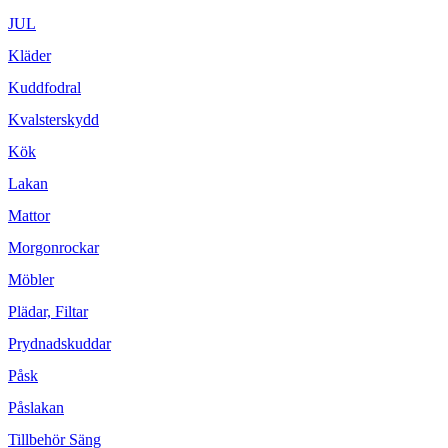
JUL
Kläder
Kuddfodral
Kvalsterskydd
Kök
Lakan
Mattor
Morgonrockar
Möbler
Plädar, Filtar
Prydnadskuddar
Påsk
Påslakan
Tillbehör Säng