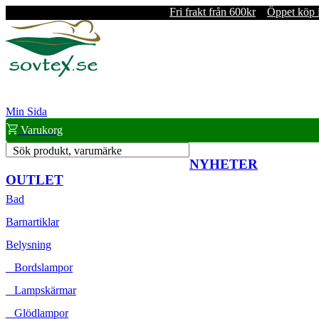
Fri frakt från 600kr
Öppet köp 
Min Sida
Varukorg
Sök produkt, varumärke
NYHETER
OUTLET
Bad
Barnartiklar
Belysning
Bordslampor
Lampskärmar
Glödlampor