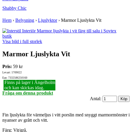
Shabby Chic
Hem
›
Belysning
›
Ljuslyktor
›
Marmor Ljuslykta Vit
Visa bild i full storlek
Marmor Ljuslykta Vit
Pris:
59 kr
Lev.art: 1709022
Ean: 7332586250160
Finns på lager i Ängelholm
och kan skickas idag.
Fråga om denna produkt
Antal:
Fin ljuslykta för värmeljus i vitt porslin med snyggt marmormönster i
nyanser av grått och vitt.
Färg: Vit/grå.