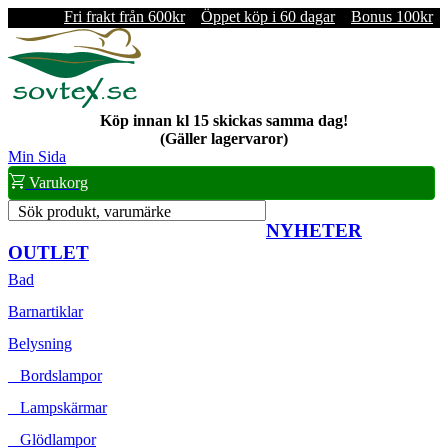
Fri frakt från 600kr
Öppet köp i 60 dagar
Bonus 100kr
Köp innan kl 15 skickas samma dag!
(Gäller lagervaror)
Min Sida
Varukorg
Sök produkt, varumärke
NYHETER
OUTLET
Bad
Barnartiklar
Belysning
Bordslampor
Lampskärmar
Glödlampor