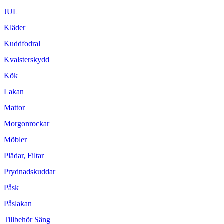
JUL
Kläder
Kuddfodral
Kvalsterskydd
Kök
Lakan
Mattor
Morgonrockar
Möbler
Plädar, Filtar
Prydnadskuddar
Påsk
Påslakan
Tillbehör Säng