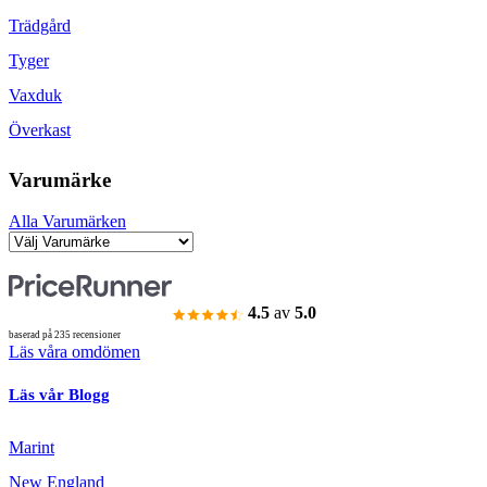
Trädgård
Tyger
Vaxduk
Överkast
Varumärke
Alla Varumärken
4.5
av
5.0
baserad på 235 recensioner
Läs våra omdömen
Läs vår Blogg
Marint
New England