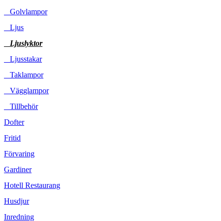
Golvlampor
Ljus
Ljuslyktor
Ljusstakar
Taklampor
Vägglampor
Tillbehör
Dofter
Fritid
Förvaring
Gardiner
Hotell Restaurang
Husdjur
Inredning