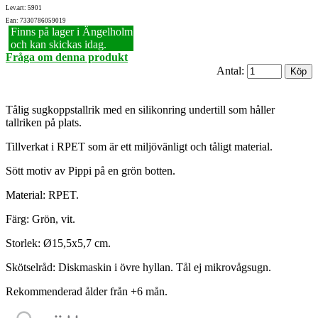
Lev.art: 5901
Ean: 7330786059019
Finns på lager i Ängelholm
och kan skickas idag.
Fråga om denna produkt
Antal:
Tålig sugkoppstallrik med en silikonring undertill som håller
tallriken på plats.
Tillverkat i RPET som är ett miljövänligt och tåligt material.
Sött motiv av Pippi på en grön botten.
Material: RPET.
Färg: Grön, vit.
Storlek: Ø15,5x5,7 cm.
Skötselråd: Diskmaskin i övre hyllan. Tål ej mikrovågsugn.
Rekommenderad ålder från +6 mån.