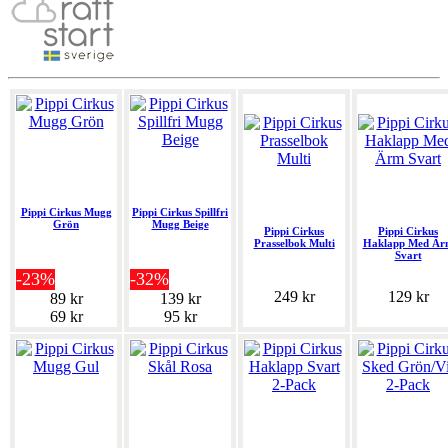
Pippi Cirkus Mugg
Pippi Cirkus Spillfri
Grön
Mugg Beige
Pippi Cirkus
Pippi Cirkus
Prasselbok Multi
Haklapp Med Är
Svart
-23%
-32%
249 kr
129 kr
89 kr
139 kr
69 kr
95 kr