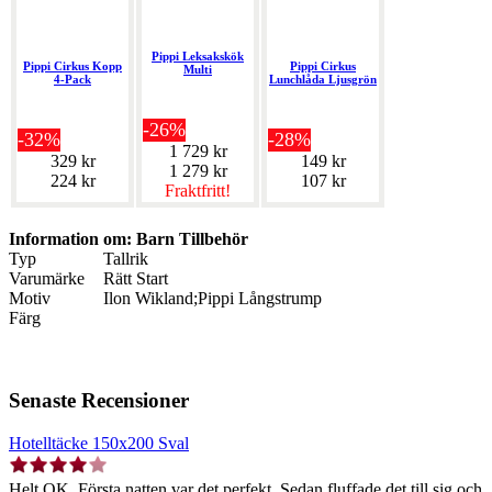
Pippi Leksakskök
Pippi Cirkus Kopp
Pippi Cirkus
Multi
4-Pack
Lunchlåda Ljusgrön
-26%
-32%
-28%
1 729 kr
329 kr
149 kr
1 279 kr
224 kr
107 kr
Fraktfritt!
Information om: Barn Tillbehör
Typ
Tallrik
Varumärke
Rätt Start
Motiv
Ilon Wikland;Pippi Långstrump
Färg
Senaste Recensioner
Hotelltäcke 150x200 Sval
Helt OK. Första natten var det perfekt. Sedan fluffade det till sig och