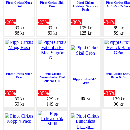
Pippi Cirkus Mugg
Pippi Cirkus Skål
Pippi Cirkus
Pippi Cirkus Ske
Gul
Rosa
Haklapp Svart 2-
Grön/Vit 2-Pac
Pack
-26%
-23%
-36%
-34%
89 kr
89 kr
195 kr
89 kr
66 kr
69 kr
125 kr
59 kr
Pippi Cirkus Mugg
Pippi Cirkus
Pippi Cirkus Besti
Rosa
Vattenflaska Med
Barn Grön
Pippi Cirkus Skål
Sugrör Gul
Grön
-33%
-35%
-35%
89 kr
89 kr
229 kr
139 kr
59 kr
149 kr
90 kr