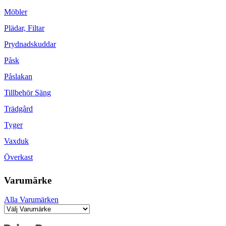
Möbler
Plädar, Filtar
Prydnadskuddar
Påsk
Påslakan
Tillbehör Säng
Trädgård
Tyger
Vaxduk
Överkast
Varumärke
Alla Varumärken