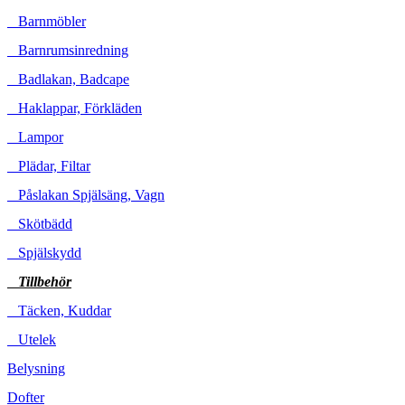
Barnmöbler
Barnrumsinredning
Badlakan, Badcape
Haklappar, Förkläden
Lampor
Plädar, Filtar
Påslakan Spjälsäng, Vagn
Skötbädd
Spjälskydd
Tillbehör
Täcken, Kuddar
Utelek
Belysning
Dofter