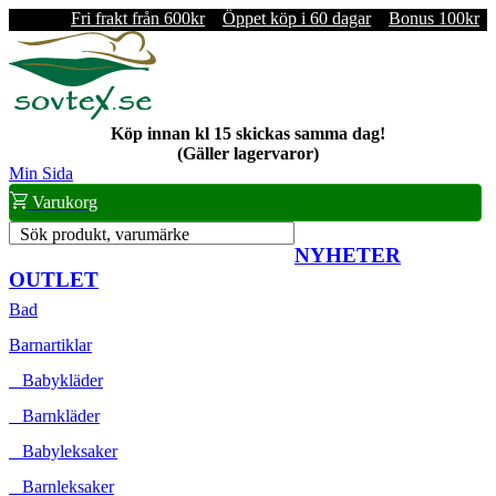
Fri frakt från 600kr
Öppet köp i 60 dagar
Bonus 100kr
Köp innan kl 15 skickas samma dag!
(Gäller lagervaror)
Min Sida
Varukorg
Sök produkt, varumärke
NYHETER
OUTLET
Bad
Barnartiklar
Babykläder
Barnkläder
Babyleksaker
Barnleksaker