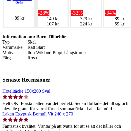
Grön
-28%
-32%
-34%
89 kr
149 kr
329 kr
89 kr
107 kr
224 kr
59 kr
Information om: Barn Tillbehör
Typ
Skål
Varumärke
Rätt Start
Motiv
Ilon Wikland;Pippi Långstrump
Färg
Rosa
Senaste Recensioner
Hotelltäcke 150x200 Sval
Helt OK. Första natten var det perfekt. Sedan fluffade det till sig och
blev lite grann för varmt för ett sommartäcke. I alla fall nöjd.
Lakan Egyptisk Bomull Vit 240 x 270
Fantastisk kvalitet. Väntar på att tvätta för att se att det håller och