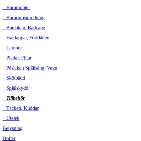
Barnmöbler
Barnrumsinredning
Badlakan, Badcape
Haklappar, Förkläden
Lampor
Plädar, Filtar
Påslakan Spjälsäng, Vagn
Skötbädd
Spjälskydd
Tillbehör
Täcken, Kuddar
Utelek
Belysning
Dofter