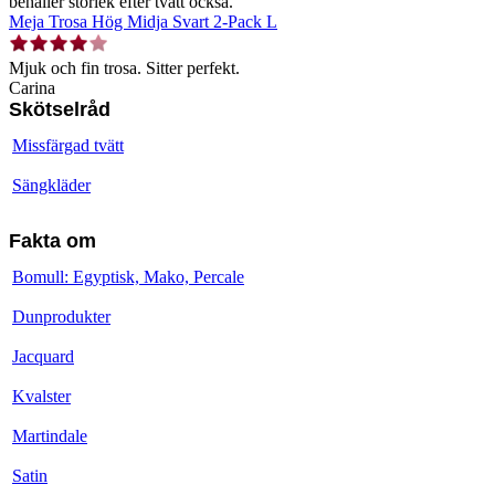
behåller storlek efter tvätt också.
Meja Trosa Hög Midja Svart 2-Pack L
Mjuk och fin trosa. Sitter perfekt.
Carina
Skötselråd
Missfärgad tvätt
Sängkläder
Fakta om
Bomull: Egyptisk, Mako, Percale
Dunprodukter
Jacquard
Kvalster
Martindale
Satin