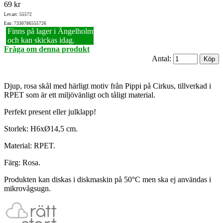
69 kr
Lev.art: 55572
Ean: 7330786555726
Finns på lager i Ängelholm
och kan skickas idag.
Fråga om denna produkt
Antal:
Djup, rosa skål med härligt motiv från Pippi på Cirkus, tillverkad i
RPET som är ett miljövänligt och tåligt material.
Perfekt present eller julklapp!
Storlek: H6xØ14,5 cm.
Material: RPET.
Färg: Rosa.
Produkten kan diskas i diskmaskin på 50°C men ska ej användas i
mikrovågsugn.