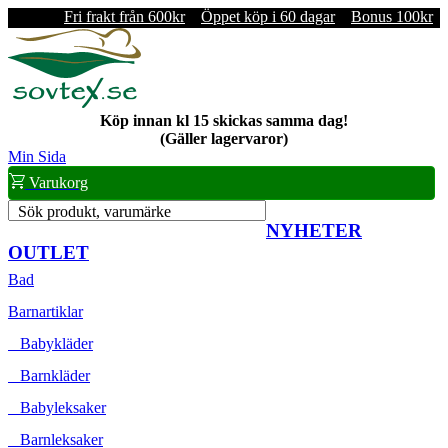
Fri frakt från 600kr
Öppet köp i 60 dagar
Bonus 100kr
Köp innan kl 15 skickas samma dag!
(Gäller lagervaror)
Min Sida
Varukorg
Sök produkt, varumärke
NYHETER
OUTLET
Bad
Barnartiklar
Babykläder
Barnkläder
Babyleksaker
Barnleksaker