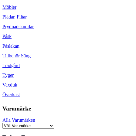
Möbler
Plädar, Filtar
Prydnadskuddar
Påsk
Påslakan
Tillbehör Säng
Trädgård
Tyger
Vaxduk
Överkast
Varumärke
Alla Varumärken