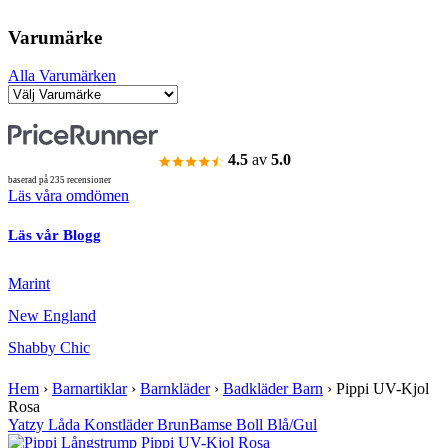
Varumärke
Alla Varumärken
4.5
av
5.0
baserad på 235 recensioner
Läs våra omdömen
Läs vår Blogg
Marint
New England
Shabby Chic
Hem
›
Barnartiklar
›
Barnkläder
›
Badkläder Barn
›
Pippi UV-Kjol
Rosa
Yatzy Låda Konstläder Brun
Bamse Boll Blå/Gul