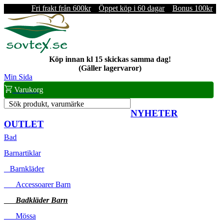
Fri frakt från 600kr
Öppet köp i 60 dagar
Bonus 100kr
Köp innan kl 15 skickas samma dag!
(Gäller lagervaror)
Min Sida
Varukorg
Sök produkt, varumärke
NYHETER
OUTLET
Bad
Barnartiklar
Barnkläder
Accessoarer Barn
Badkläder Barn
Mössa