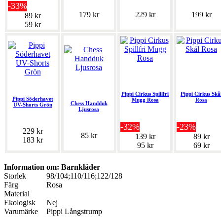
-33%
179 kr
229 kr
199 kr
89 kr
59 kr
Pippi Cirkus Spillfri
Pippi Cirkus Skå
Pippi Söderhavet
Mugg Rosa
Rosa
Chess Handduk
UV-Shorts Grön
Ljusrosa
-32%
-23%
229 kr
85 kr
139 kr
89 kr
183 kr
95 kr
69 kr
Information om: Barnkläder
Storlek
98/104;110/116;122/128
Färg
Rosa
Material
Ekologisk
Nej
Varumärke
Pippi Långstrump