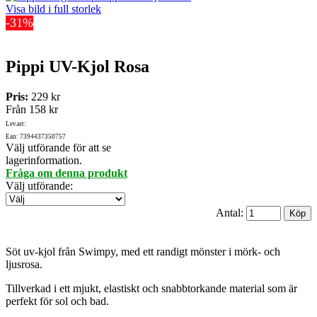
Visa bild i full storlek
-31%
Pippi UV-Kjol Rosa
Pris:
229 kr
Från
158 kr
Lev.art:
Ean: 7394437350757
Välj utförande för att se
lagerinformation.
Fråga om denna produkt
Välj utförande
:
Antal:
Söt uv-kjol från Swimpy, med ett randigt mönster i mörk- och
ljusrosa.
Tillverkad i ett mjukt, elastiskt och snabbtorkande material som är
perfekt för sol och bad.