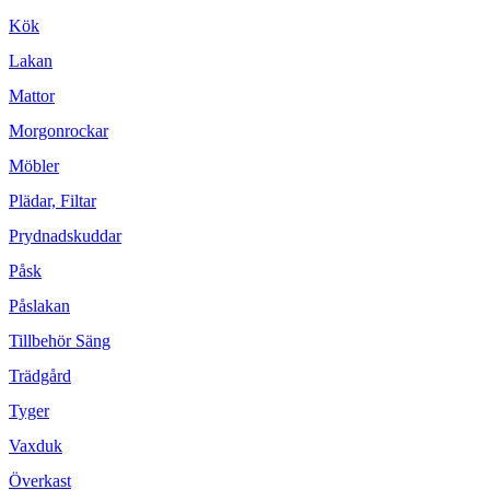
Kök
Lakan
Mattor
Morgonrockar
Möbler
Plädar, Filtar
Prydnadskuddar
Påsk
Påslakan
Tillbehör Säng
Trädgård
Tyger
Vaxduk
Överkast