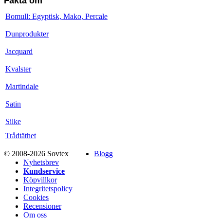
Fakta om
Bomull: Egyptisk, Mako, Percale
Dunprodukter
Jacquard
Kvalster
Martindale
Satin
Silke
Trådtäthet
© 2008-2026 Sovtex
Blogg
Nyhetsbrev
Kundservice
Köpvillkor
Integritetspolicy
Cookies
Recensioner
Om oss