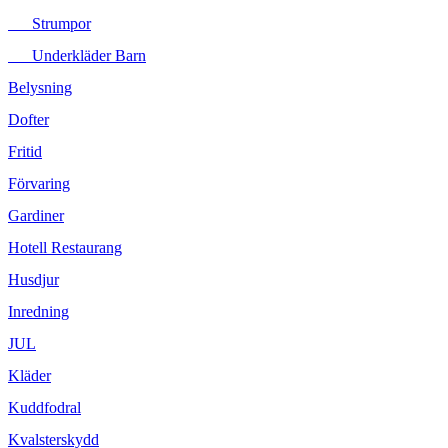
Strumpor
Underkläder Barn
Belysning
Dofter
Fritid
Förvaring
Gardiner
Hotell Restaurang
Husdjur
Inredning
JUL
Kläder
Kuddfodral
Kvalsterskydd