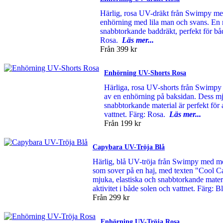
Härlig, rosa UV-dräkt från Swimpy me
enhörning med lila man och svans. En m
snabbtorkande baddräkt, perfekt för bå
Rosa.
Läs mer...
Från
399 kr
Enhörning UV-Shorts Rosa
Härliga, rosa UV-shorts från Swimpy
av en enhörning på baksidan. Dess mj
snabbtorkande material är perfekt för a
vattnet. Färg: Rosa.
Läs mer...
Från
199 kr
Capybara UV-Tröja Blå
Härlig, blå UV-tröja från Swimpy med m
som sover på en haj, med texten "Cool C
mjuka, elastiska och snabbtorkande materi
aktivitet i både solen och vattnet. Färg: 
Från
299 kr
Enhörning UV-Tröja Rosa