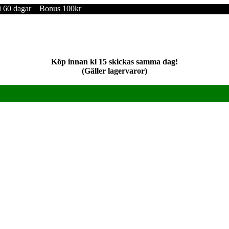
i 60 dagar
Bonus 100kr
Köp innan kl 15 skickas samma dag!
(Gäller lagervaror)