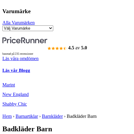
Varumärke
Alla Varumärken
4.5
av
5.0
baserad på 235 recensioner
Läs våra omdömen
Läs vår Blogg
Marint
New England
Shabby Chic
Hem
›
Barnartiklar
›
Barnkläder
›
Badkläder Barn
Badkläder Barn