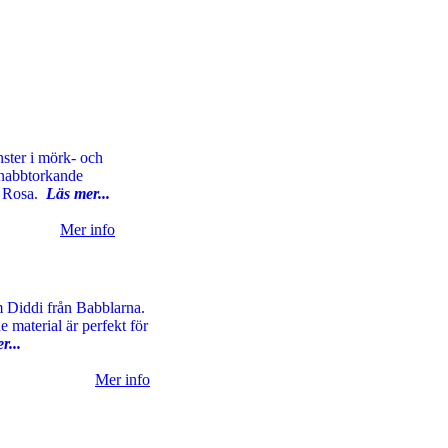
ster i mörk- och
 snabbtorkande
g: Rosa.
Läs mer...
Mer info
m Diddi från Babblarna.
 material är perfekt för
r...
Mer info