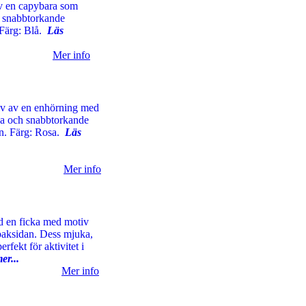
av en capybara som
h snabbtorkande
. Färg: Blå.
Läs
Mer info
iv av en enhörning med
ska och snabbtorkande
ten. Färg: Rosa.
Läs
Mer info
d en ficka med motiv
baksidan. Dess mjuka,
rfekt för aktivitet i
er...
Mer info