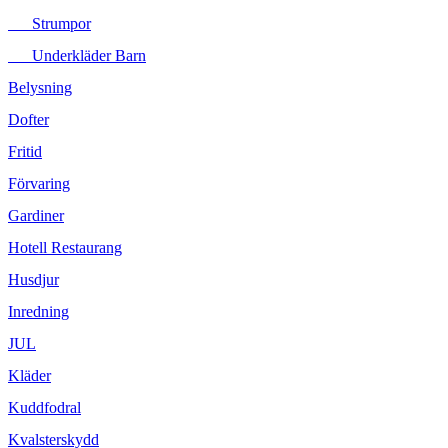
Strumpor
Underkläder Barn
Belysning
Dofter
Fritid
Förvaring
Gardiner
Hotell Restaurang
Husdjur
Inredning
JUL
Kläder
Kuddfodral
Kvalsterskydd