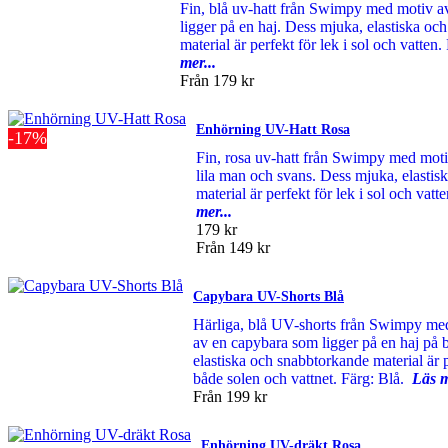
Fin, blå uv-hatt från Swimpy med motiv 
ligger på en haj. Dess mjuka, elastiska oc
material är perfekt för lek i sol och vatten
mer...
Från
179 kr
Enhörning UV-Hatt Rosa
-17%
Fin, rosa uv-hatt från Swimpy med mot
lila man och svans. Dess mjuka, elasti
material är perfekt för lek i sol och vat
mer...
179 kr
Från
149 kr
Capybara UV-Shorts Blå
Härliga, blå UV-shorts från Swimpy me
av en capybara som ligger på en haj på 
elastiska och snabbtorkande material är pe
både solen och vattnet. Färg: Blå.
Läs m
Från
199 kr
Enhörning UV-dräkt Rosa