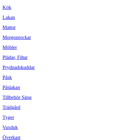
Kök
Lakan
Mattor
Morgonrockar
Möbler
Plädar, Filtar
Prydnadskuddar
Påsk
Påslakan
Tillbehör Säng
Trädgård
Tyger
Vaxduk
Överkast