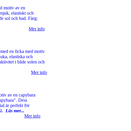
d motiv av en
juk, elastiskt och
de sol och bad. Färg:
Mer info
 med en ficka med motiv
uka, elastiska och
ktivitet i både solen och
Mer info
otiv av en capybara
apybara". Dess
al är perfekt för
Blå.
Läs mer...
Mer info