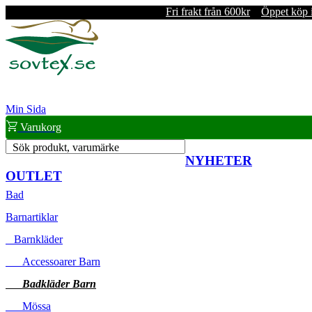
Fri frakt från 600kr
Öppet köp 
Min Sida
Varukorg
Sök produkt, varumärke
NYHETER
OUTLET
Bad
Barnartiklar
Barnkläder
Accessoarer Barn
Badkläder Barn
Mössa