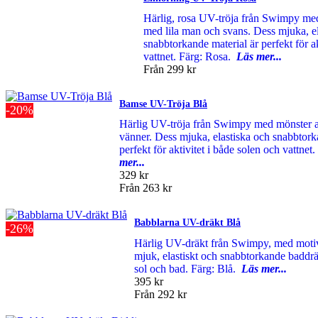
Härlig, rosa UV-tröja från Swimpy me
med lila man och svans. Dess mjuka, el
snabbtorkande material är perfekt för ak
vattnet. Färg: Rosa.
Läs mer...
Från
299 kr
Bamse UV-Tröja Blå
-20%
Härlig UV-tröja från Swimpy med mönster 
vänner. Dess mjuka, elastiska och snabbtork
perfekt för aktivitet i både solen och vattnet
mer...
329 kr
Från
263 kr
Babblarna UV-dräkt Blå
-26%
Härlig UV-dräkt från Swimpy, med moti
mjuk, elastiskt och snabbtorkande baddrä
sol och bad. Färg: Blå.
Läs mer...
395 kr
Från
292 kr