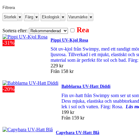
Filtrera
Storlek
Färg
Ekologisk
Varumärke
Rea
Sortera efter:
Pippi UV-Kjol Rosa
-31%
Söt uv-kjol från Swimpy, med ett randigt mön
ljusrosa. Tillverkad i ett mjukt, elastiskt och
material som är perfekt för sol och bad. Fär
229 kr
Från
158 kr
Babblarna UV-Hatt Diddi
-20%
Fin uv-hatt från Swimpy som ser ut so
Dess mjuka, elastiska och snabbtorkande
lek i sol och vatten. Färg: Rosa.
Läs me
199 kr
Från
159 kr
Capybara UV-Hatt Blå