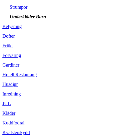
Strumpor
Underkläder Barn
Belysning
Dofter
Fritid
Förvaring
Gardiner
Hotell Restaurang
Husdjur
Inredning
JUL
Kläder
Kuddfodral
Kvalsterskydd