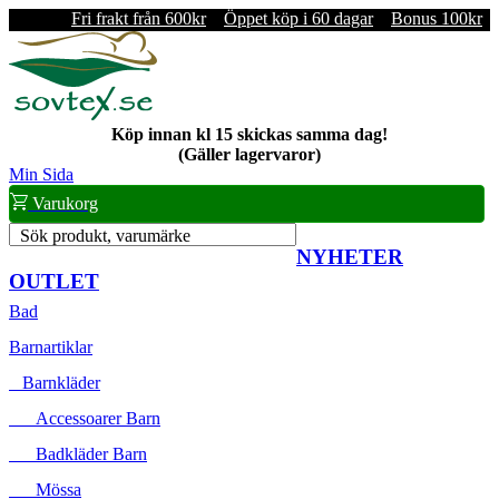
Fri frakt från 600kr
Öppet köp i 60 dagar
Bonus 100kr
Köp innan kl 15 skickas samma dag!
(Gäller lagervaror)
Min Sida
Varukorg
Sök produkt, varumärke
NYHETER
OUTLET
Bad
Barnartiklar
Barnkläder
Accessoarer Barn
Badkläder Barn
Mössa