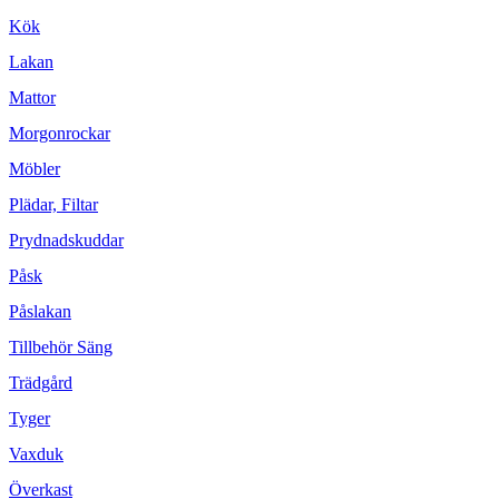
Kök
Lakan
Mattor
Morgonrockar
Möbler
Plädar, Filtar
Prydnadskuddar
Påsk
Påslakan
Tillbehör Säng
Trädgård
Tyger
Vaxduk
Överkast