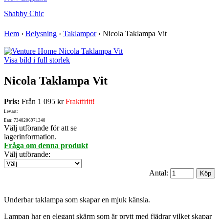
Shabby Chic
Hem
›
Belysning
›
Taklampor
›
Nicola Taklampa Vit
Visa bild i full storlek
Nicola Taklampa Vit
Pris:
Från
1 095 kr
Fraktfritt!
Lev.art:
Ean: 7340206971340
Välj utförande för att se
lagerinformation.
Fråga om denna produkt
Välj utförande
:
Antal:
Underbar taklampa som skapar en mjuk känsla.
Lampan har en elegant skärm som är prytt med fjädrar vilket skapar