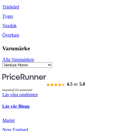
Trädgård
Tyger
Vaxduk
Överkast
Varumärke
Alla Varumärken
4.5
av
5.0
baserad på 235 recensioner
Läs våra omdömen
Läs vår Blogg
Marint
New England