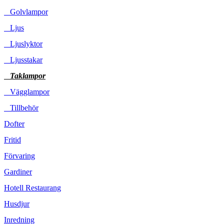
Golvlampor
Ljus
Ljuslyktor
Ljusstakar
Taklampor
Vägglampor
Tillbehör
Dofter
Fritid
Förvaring
Gardiner
Hotell Restaurang
Husdjur
Inredning