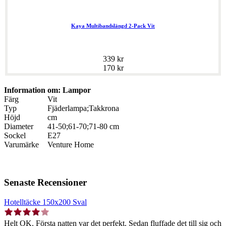
Kaya Multibandslängd 2-Pack Vit
339 kr
170 kr
Information om: Lampor
Färg
Vit
Typ
Fjäderlampa;Takkrona
Höjd
cm
Diameter
41-50;61-70;71-80 cm
Sockel
E27
Varumärke
Venture Home
Senaste Recensioner
Hotelltäcke 150x200 Sval
Helt OK. Första natten var det perfekt. Sedan fluffade det till sig och