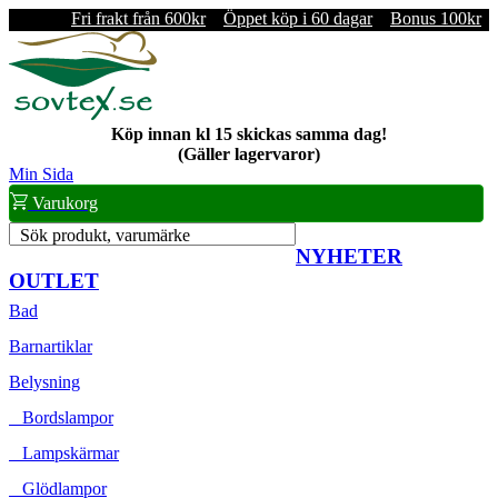
Fri frakt från 600kr
Öppet köp i 60 dagar
Bonus 100kr
Köp innan kl 15 skickas samma dag!
(Gäller lagervaror)
Min Sida
Varukorg
Sök produkt, varumärke
NYHETER
OUTLET
Bad
Barnartiklar
Belysning
Bordslampor
Lampskärmar
Glödlampor