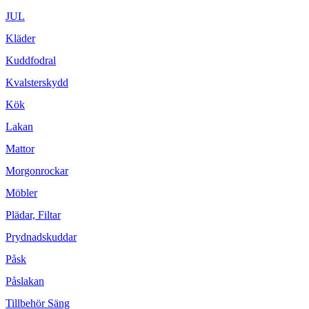
JUL
Kläder
Kuddfodral
Kvalsterskydd
Kök
Lakan
Mattor
Morgonrockar
Möbler
Plädar, Filtar
Prydnadskuddar
Påsk
Påslakan
Tillbehör Säng