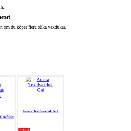
an.
meter!
en om du köper flera olika vaxdukar.
Amara Textilvaxduk Grå
 Grå/Multi
-20%