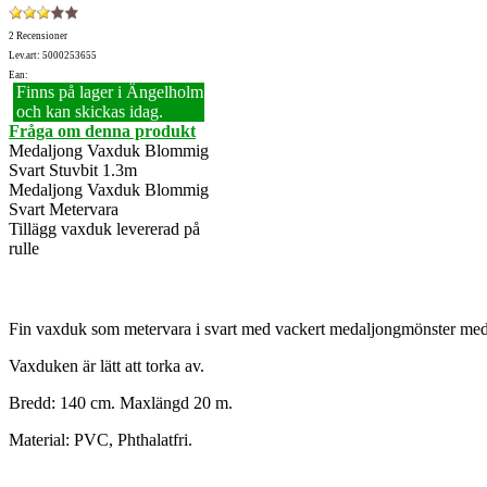
2 Recensioner
Lev.art: 5000253655
Ean:
Finns på lager i Ängelholm
och kan skickas idag.
Fråga om denna produkt
Medaljong Vaxduk Blommig
Svart Stuvbit 1.3m
Medaljong Vaxduk Blommig
Svart Metervara
Tillägg vaxduk levererad på
rulle
Fin vaxduk som metervara i svart med vackert medaljongmönster med
Vaxduken är lätt att torka av.
Bredd: 140 cm. Maxlängd 20 m.
Material: PVC, Phthalatfri.