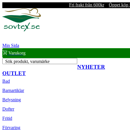
Fri frakt från 600kr
Öppet köp 
Min Sida
Varukorg
Sök produkt, varumärke
NYHETER
OUTLET
Bad
Barnartiklar
Belysning
Dofter
Fritid
Förvaring