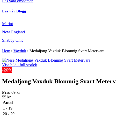
Läs våra omdömen
Läs vår Blogg
Marint
New England
Shabby Chic
Hem
›
Vaxduk
›
Medaljong Vaxduk Blommig Svart Metervara
Visa bild i full storlek
-20%
Medaljong Vaxduk Blommig Svart Meterv
Pris:
69 kr
55 kr
Antal
1 - 19
20 - 20