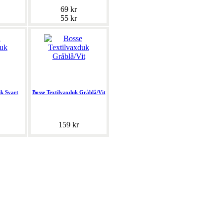
69 kr
55 kr
k Svart
Bosse Textilvaxduk Gråblå/Vit
159 kr