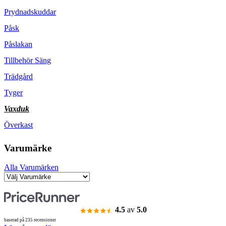
Prydnadskuddar
Påsk
Påslakan
Tillbehör Säng
Trädgård
Tyger
Vaxduk
Överkast
Varumärke
Alla Varumärken
4.5
av
5.0
baserad på 235 recensioner