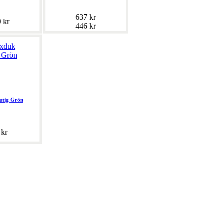
637 kr
 kr
446 kr
utig Grön
 kr