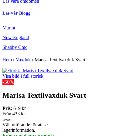
Läs våra omdömen
Läs vår Blogg
Marint
New England
Shabby Chic
Hem
›
Vaxduk
›
Marisa Textilvaxduk Svart
Visa bild i full storlek
-30%
Marisa Textilvaxduk Svart
Pris:
619 kr
Från
433 kr
Lev.art:
Välj utförande för att se
lagerinformation.
Fråga om denna produkt