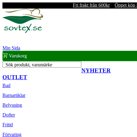
Fri frakt från 600kr
Öppet köp 
Min Sida
Varukorg
Sök produkt, varumärke
NYHETER
OUTLET
Bad
Barnartiklar
Belysning
Dofter
Fritid
Förvaring