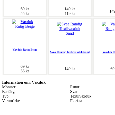
69 kr
149 kr
149
55 kr
119 kr
Vaxduk Rutig Beige
Svea Randig Textilvaxduk Sand
Vaxduk R
69 kr
149 kr
69
55 kr
Information om: Vaxduk
Mönster
Rutor
Basfärg
Svart
Typ:
Textilvaxduk
Varumärke
Florista