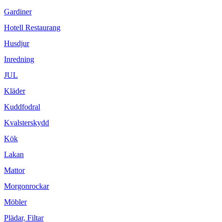
Gardiner
Hotell Restaurang
Husdjur
Inredning
JUL
Kläder
Kuddfodral
Kvalsterskydd
Kök
Lakan
Mattor
Morgonrockar
Möbler
Plädar, Filtar