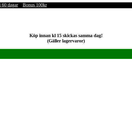
i 60 dagar
Bonus 100kr
Köp innan kl 15 skickas samma dag!
(Gäller lagervaror)