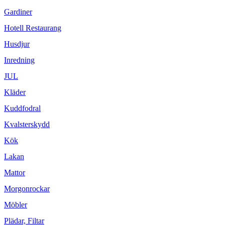
Gardiner
Hotell Restaurang
Husdjur
Inredning
JUL
Kläder
Kuddfodral
Kvalsterskydd
Kök
Lakan
Mattor
Morgonrockar
Möbler
Plädar, Filtar