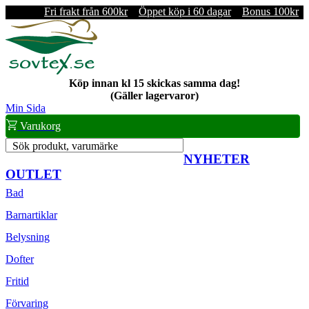
Fri frakt från 600kr
Öppet köp i 60 dagar
Bonus 100kr
Köp innan kl 15 skickas samma dag!
(Gäller lagervaror)
Min Sida
Varukorg
Sök produkt, varumärke
NYHETER
OUTLET
Bad
Barnartiklar
Belysning
Dofter
Fritid
Förvaring