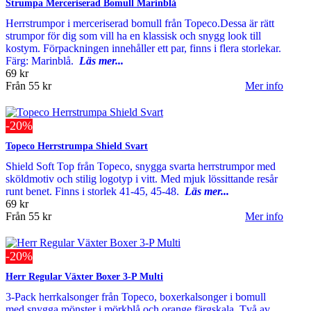
Strumpa Merceriserad Bomull Marinblå
Herrstrumpor i merceriserad bomull från Topeco.Dessa är rätt
strumpor för dig som vill ha en klassisk och snygg look till
kostym. Förpackningen innehåller ett par, finns i flera storlekar.
Färg: Marinblå.
Läs mer...
69 kr
Från
55 kr
Mer info
-20%
Topeco Herrstrumpa Shield Svart
Shield Soft Top från Topeco, snygga svarta herrstrumpor med
sköldmotiv och stilig logotyp i vitt. Med mjuk lössittande resår
runt benet. Finns i storlek 41-45, 45-48.
Läs mer...
69 kr
Från
55 kr
Mer info
-20%
Herr Regular Växter Boxer 3-P Multi
3-Pack herrkalsonger från Topeco, boxerkalsonger i bomull
med snygga mönster i mörkblå och orange färgskala. Två av