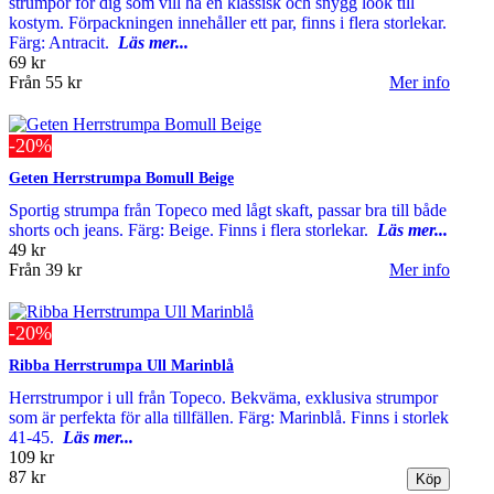
strumpor för dig som vill ha en klassisk och snygg look till
kostym. Förpackningen innehåller ett par, finns i flera storlekar.
Färg: Antracit.
Läs mer...
69 kr
Från
55 kr
Mer info
-20%
Geten Herrstrumpa Bomull Beige
Sportig strumpa från Topeco med lågt skaft, passar bra till både
shorts och jeans. Färg: Beige. Finns i flera storlekar.
Läs mer...
49 kr
Från
39 kr
Mer info
-20%
Ribba Herrstrumpa Ull Marinblå
Herrstrumpor i ull från Topeco. Bekväma, exklusiva strumpor
som är perfekta för alla tillfällen. Färg: Marinblå. Finns i storlek
41-45.
Läs mer...
109 kr
87 kr