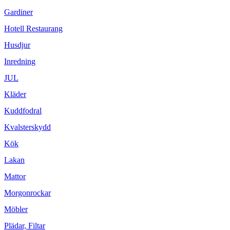
Gardiner
Hotell Restaurang
Husdjur
Inredning
JUL
Kläder
Kuddfodral
Kvalsterskydd
Kök
Lakan
Mattor
Morgonrockar
Möbler
Plädar, Filtar