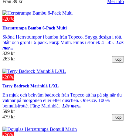
Från
39 kr
Mer info
-20%
Herrstrumpa Bambu 6-Pack Multi
Sköna Herrstrumpor i bambu från Topeco. Snygg design i rött,
blått och grönt i 6-pack. Färg: Multi. Finns i storlek 41-45.
Läs
mer...
329 kr
263 kr
-20%
Terry Badrock Marinblå L/XL
En mjuk och bekväm badrock från Topeco att ha på sig när du
vaknar på morgonen eller efter duschen. Onesize. 100%
bomullsfrotté. Färg: Marinblå.
Läs mer...
599 kr
479 kr
-20%