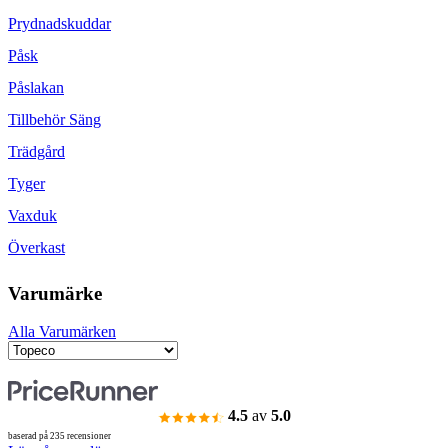
Prydnadskuddar
Påsk
Påslakan
Tillbehör Säng
Trädgård
Tyger
Vaxduk
Överkast
Varumärke
Alla Varumärken
4.5
av
5.0
baserad på 235 recensioner