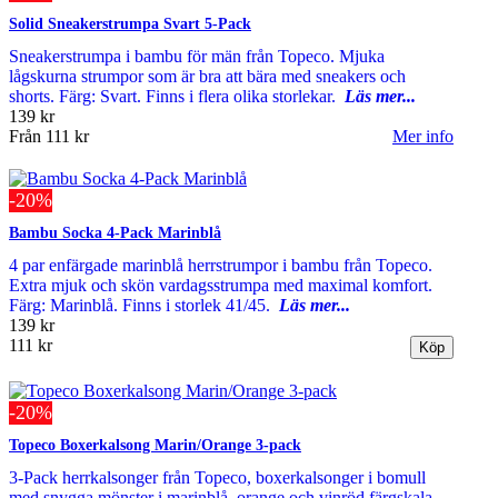
Solid Sneakerstrumpa Svart 5-Pack
Sneakerstrumpa i bambu för män från Topeco. Mjuka
lågskurna strumpor som är bra att bära med sneakers och
shorts. Färg: Svart. Finns i flera olika storlekar.
Läs mer...
139 kr
Från
111 kr
Mer info
-20%
Bambu Socka 4-Pack Marinblå
4 par enfärgade marinblå herrstrumpor i bambu från Topeco.
Extra mjuk och skön vardagsstrumpa med maximal komfort.
Färg: Marinblå. Finns i storlek 41/45.
Läs mer...
139 kr
111 kr
-20%
Topeco Boxerkalsong Marin/Orange 3-pack
3-Pack herrkalsonger från Topeco, boxerkalsonger i bomull
med snygga mönster i marinblå, orange och vinröd färgskala.