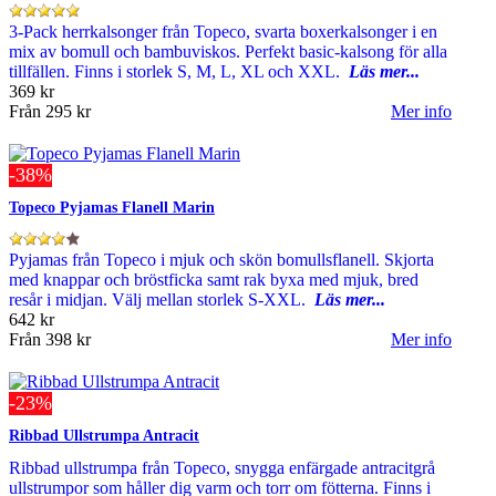
3-Pack herrkalsonger från Topeco, svarta boxerkalsonger i en
mix av bomull och bambuviskos. Perfekt basic-kalsong för alla
tillfällen. Finns i storlek S, M, L, XL och XXL.
Läs mer...
369 kr
Från
295 kr
Mer info
-38%
Topeco Pyjamas Flanell Marin
Pyjamas från Topeco i mjuk och skön bomullsflanell. Skjorta
med knappar och bröstficka samt rak byxa med mjuk, bred
resår i midjan. Välj mellan storlek S-XXL.
Läs mer...
642 kr
Från
398 kr
Mer info
-23%
Ribbad Ullstrumpa Antracit
Ribbad ullstrumpa från Topeco, snygga enfärgade antracitgrå
ullstrumpor som håller dig varm och torr om fötterna. Finns i