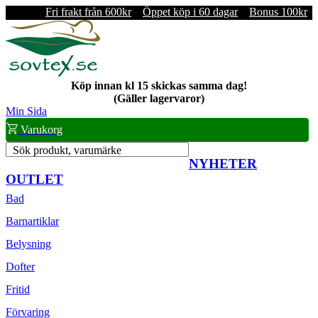
Fri frakt från 600kr
Öppet köp i 60 dagar
Bonus 100kr
Köp innan kl 15 skickas samma dag!
(Gäller lagervaror)
Min Sida
Varukorg
Sök produkt, varumärke
NYHETER
OUTLET
Bad
Barnartiklar
Belysning
Dofter
Fritid
Förvaring