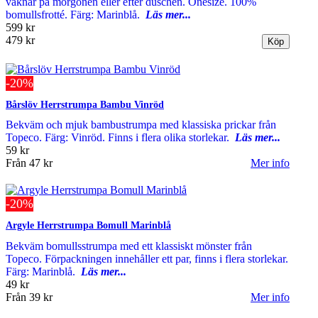
vaknar på morgonen eller efter duschen. Onesize. 100%
bomullsfrotté. Färg: Marinblå.
Läs mer...
599 kr
479 kr
-20%
Bårslöv Herrstrumpa Bambu Vinröd
Bekväm och mjuk bambustrumpa med klassiska prickar från
Topeco. Färg: Vinröd. Finns i flera olika storlekar.
Läs mer...
59 kr
Från
47 kr
Mer info
-20%
Argyle Herrstrumpa Bomull Marinblå
Bekväm bomullsstrumpa med ett klassiskt mönster från
Topeco. Förpackningen innehåller ett par, finns i flera storlekar.
Färg: Marinblå.
Läs mer...
49 kr
Från
39 kr
Mer info