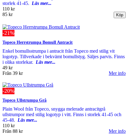
storlek 41-45.
Läs mer...
110 kr
85 kr
-21%
Topeco Herrstrumpa Bomull Antracit
Enkel bomullsstrumpa i antracit från Topeco med stilig vit
logotyp. Tillverkade i bekvämt bomullstyg. Säljes parvis. Finns
i olika storlekar.
Läs mer...
49 kr
Från
39 kr
Mer info
-20%
Topeco Ullstrumpa Grå
Plain Wool från Topeco, snygga melerade antracitgrå
ullstrumpor med stilig logotyp i vitt. Finns i storlek 41-45 och
45-48.
Läs mer...
110 kr
Från
88 kr
Mer info