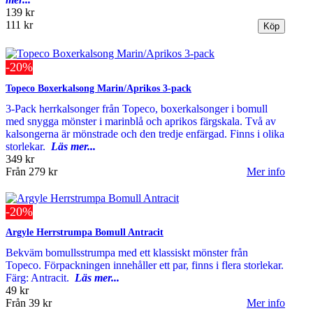
139 kr
111 kr
-20%
Topeco Boxerkalsong Marin/Aprikos 3-pack
3-Pack herrkalsonger från Topeco, boxerkalsonger i bomull
med snygga mönster i marinblå och aprikos färgskala. Två av
kalsongerna är mönstrade och den tredje enfärgad. Finns i olika
storlekar.
Läs mer...
349 kr
Från
279 kr
Mer info
-20%
Argyle Herrstrumpa Bomull Antracit
Bekväm bomullsstrumpa med ett klassiskt mönster från
Topeco. Förpackningen innehåller ett par, finns i flera storlekar.
Färg: Antracit.
Läs mer...
49 kr
Från
39 kr
Mer info