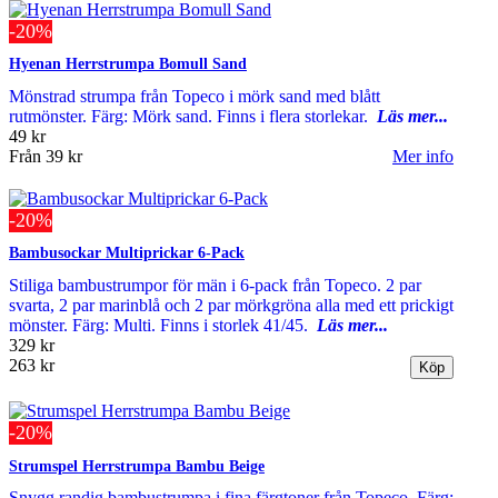
-20%
Hyenan Herrstrumpa Bomull Sand
Mönstrad strumpa från Topeco i mörk sand med blått
rutmönster. Färg: Mörk sand. Finns i flera storlekar.
Läs mer...
49 kr
Från
39 kr
Mer info
-20%
Bambusockar Multiprickar 6-Pack
Stiliga bambustrumpor för män i 6-pack från Topeco. 2 par
svarta, 2 par marinblå och 2 par mörkgröna alla med ett prickigt
mönster. Färg: Multi. Finns i storlek 41/45.
Läs mer...
329 kr
263 kr
-20%
Strumspel Herrstrumpa Bambu Beige
Snygg randig bambustrumpa i fina färgtoner från Topeco. Färg: