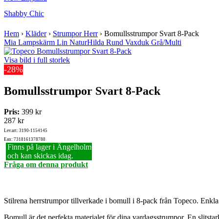
Shabby Chic
Hem
›
Kläder
›
Strumpor Herr
›
Bomullsstrumpor Svart 8-Pack
Mia Lampskärm Lin Natur
Hilda Rund Vaxduk Grå/Multi
Visa bild i full storlek
-28%
Bomullsstrumpor Svart 8-Pack
Pris:
399 kr
287 kr
Lev.art: 3190-1154145
Ean: 7318161378788
Finns på lager i Ängelholm
och kan skickas idag.
Fråga om denna produkt
Stilrena herrstrumpor tillverkade i bomull i 8-pack från Topeco. Enk
Bomull är det perfekta materialet för dina vardagsstrumpor. En slitstark