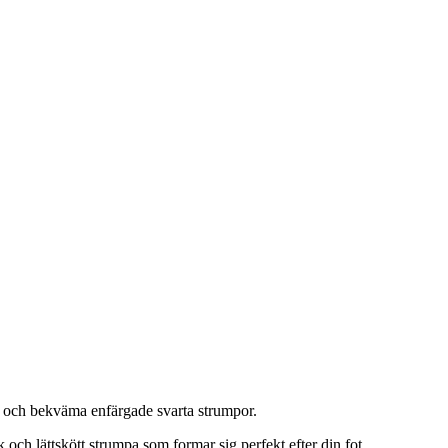
la och bekväma enfärgade svarta strumpor.
 och lättskött strumpa som formar sig perfekt efter din fot.