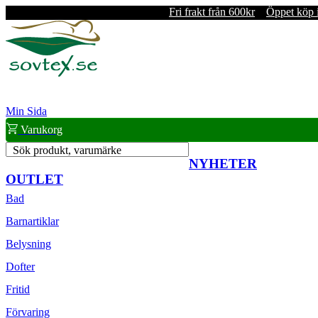
Fri frakt från 600kr
Öppet köp 
Min Sida
Varukorg
Sök produkt, varumärke
NYHETER
OUTLET
Bad
Barnartiklar
Belysning
Dofter
Fritid
Förvaring