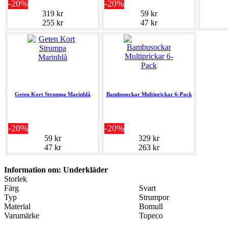
-20%
-20%
319 kr
59 kr
255 kr
47 kr
Geten Kort Strumpa Marinblå
Bambusockar Multiprickar 6-Pack
-20%
-20%
59 kr
329 kr
47 kr
263 kr
Information om: Underkläder
Storlek
Färg
Svart
Typ
Strumpor
Material
Bomull
Varumärke
Topeco