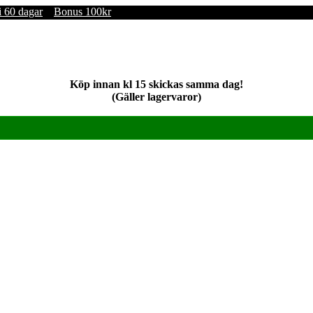
i 60 dagar
Bonus 100kr
Köp innan kl 15 skickas samma dag!
(Gäller lagervaror)