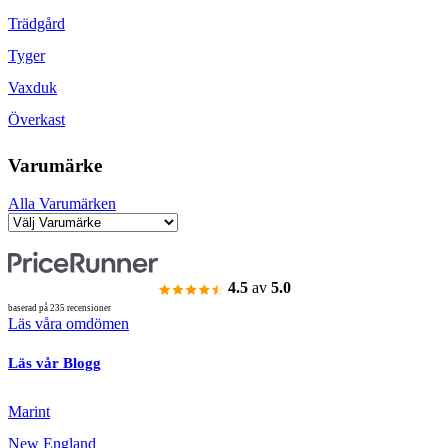
Trädgård
Tyger
Vaxduk
Överkast
Varumärke
Alla Varumärken
4.5
av
5.0
baserad på 235 recensioner
Läs våra omdömen
Läs vår Blogg
Marint
New England