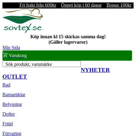
Fri frakt från 600kr
Öppet köp i 60 dagar
Bonus 100kr
Köp innan kl 15 skickas samma dag!
(Gäller lagervaror)
Min Sida
Varukorg
Sök produkt, varumärke
NYHETER
OUTLET
Bad
Barnartiklar
Belysning
Dofter
Fritid
Förvaring