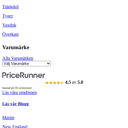
Trädgård
Tyger
Vaxduk
Överkast
Varumärke
Alla Varumärken
4.5
av
5.0
baserad på 235 recensioner
Läs våra omdömen
Läs vår Blogg
Marint
New England