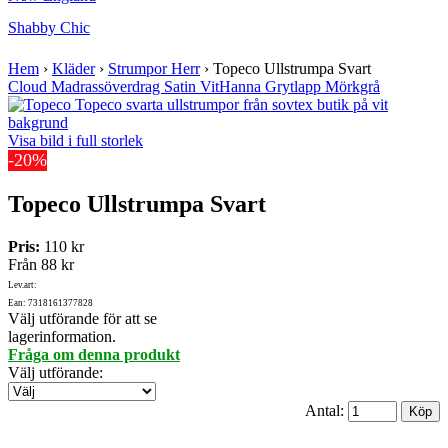
Shabby Chic
Hem
›
Kläder
›
Strumpor Herr
›
Topeco Ullstrumpa Svart
Cloud Madrassöverdrag Satin Vit
Hanna Grytlapp Mörkgrå
Visa bild i full storlek
-20%
Topeco Ullstrumpa Svart
Pris:
110 kr
Från
88 kr
Lev.art:
Ean: 7318161377828
Välj utförande för att se
lagerinformation.
Fråga om denna produkt
Välj utförande
:
Antal: