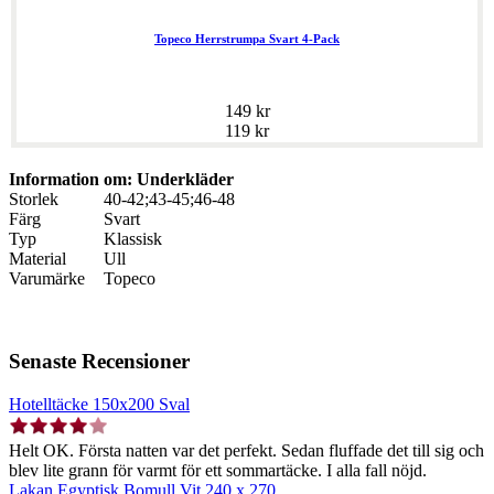
Topeco Herrstrumpa Svart 4-Pack
149 kr
119 kr
Information om: Underkläder
Storlek
40-42;43-45;46-48
Färg
Svart
Typ
Klassisk
Material
Ull
Varumärke
Topeco
Senaste Recensioner
Hotelltäcke 150x200 Sval
Helt OK. Första natten var det perfekt. Sedan fluffade det till sig och
blev lite grann för varmt för ett sommartäcke. I alla fall nöjd.
Lakan Egyptisk Bomull Vit 240 x 270