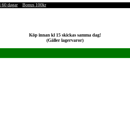
i 60 dagar
Bonus 100kr
Köp innan kl 15 skickas samma dag!
(Gäller lagervaror)