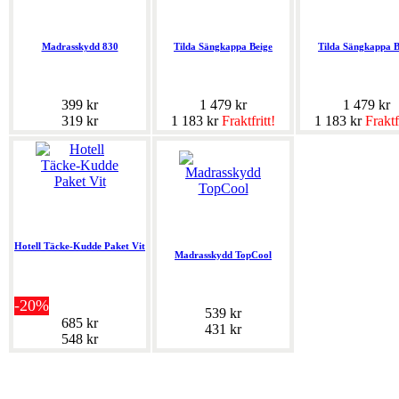
Madrasskydd 830
Tilda Sängkappa Beige
Tilda Sängkappa 
399 kr
1 479 kr
1 479 kr
319 kr
1 183 kr
Fraktfritt!
1 183 kr
Fraktf
Hotell Täcke-Kudde Paket Vit
Madrasskydd TopCool
-20%
539 kr
685 kr
431 kr
548 kr