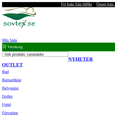
Fri frakt från 600kr
Öppet köp 
Min Sida
Varukorg
Sök produkt, varumärke
NYHETER
OUTLET
Bad
Barnartiklar
Belysning
Dofter
Fritid
Förvaring