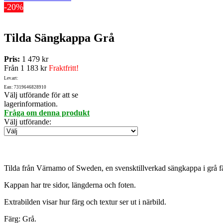
-20%
Tilda Sängkappa Grå
Pris:
1 479 kr
Från
1 183 kr
Fraktfritt!
Lev.art:
Ean: 7319646828910
Välj utförande för att se
lagerinformation.
Fråga om denna produkt
Välj utförande
:
Tilda från Värnamo of Sweden, en svensktillverkad sängkappa i grå fä
Kappan har tre sidor, längderna och foten.
Extrabilden visar hur färg och textur ser ut i närbild.
Färg: Grå.