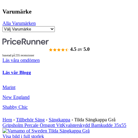
Varumärke
Alla Varumärken
4.5
av
5.0
baserad på 235 recensioner
Läs våra omdömen
Läs vår Blogg
Marint
New England
Shabby Chic
Hem
›
Tillbehör Säng
›
Sängkappa
›
Tilda Sängkappa Grå
Gripsholm Percale Örngott Vit
Kvalsterskydd Barnkudde 35x55
Visa bild i full storlek