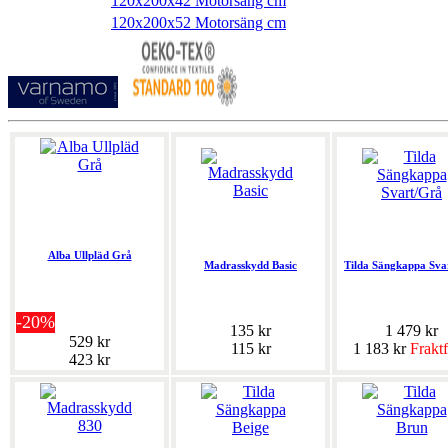
120x200x42 Motorsäng cm
120x200x52 Motorsäng cm
Alba Ullpläd Grå
Madrasskydd Basic
Tilda Sängkappa Sva
-20%
135 kr
1 479 kr
529 kr
115 kr
1 183 kr
Fraktf
423 kr