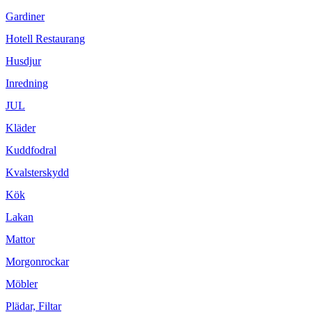
Gardiner
Hotell Restaurang
Husdjur
Inredning
JUL
Kläder
Kuddfodral
Kvalsterskydd
Kök
Lakan
Mattor
Morgonrockar
Möbler
Plädar, Filtar