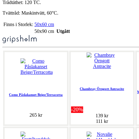
Trådtäthet: 120 TC.
Tvättråd: Maskintvätt, 60°C.
Finns i Storlek:
50x60 cm
50x90 cm
Utgått
Chambray Örngott Antracite
M
Como Påslakanset Beige/Terracotta
-20%
265 kr
139 kr
111 kr