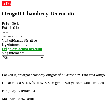
-21%
Örngott Chambray Terracotta
Pris:
139 kr
Från
110 kr
Lev.art:
Ean: 7318161527728
Välj utförande för att se
lagerinformation.
Fråga om denna produkt
Välj utförande
:
Läckert lejonfärgat chambray örngott från Gripsholm. Fint vävt örngot
Det är en klassisk tvåskaftsväv som ger en slät yta som känns len och m
Färg: Lejon/Terracotta.
Material: 100% Bomull.