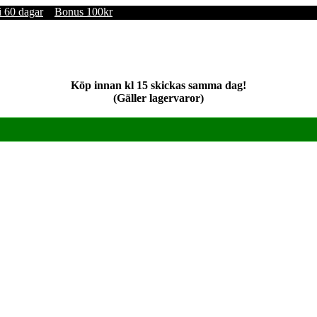
i 60 dagar
Bonus 100kr
Köp innan kl 15 skickas samma dag!
(Gäller lagervaror)