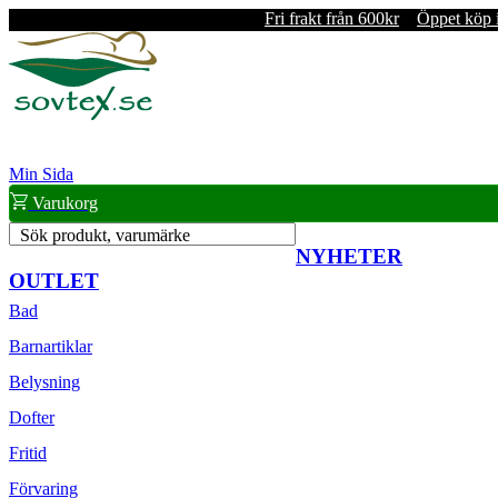
Fri frakt från 600kr
Öppet köp 
Min Sida
Varukorg
Sök produkt, varumärke
NYHETER
OUTLET
Bad
Barnartiklar
Belysning
Dofter
Fritid
Förvaring