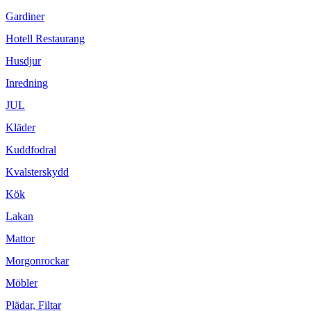
Gardiner
Hotell Restaurang
Husdjur
Inredning
JUL
Kläder
Kuddfodral
Kvalsterskydd
Kök
Lakan
Mattor
Morgonrockar
Möbler
Plädar, Filtar