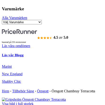
Varumärke
Alla Varumärken
4.5
av
5.0
baserad på 235 recensioner
Läs våra omdömen
Läs vår Blogg
Marint
New England
Shabby Chic
Hem
›
Tillbehör Säng
›
Örngott
›
Örngott Chambray Terracotta
Visa bild i full storlek