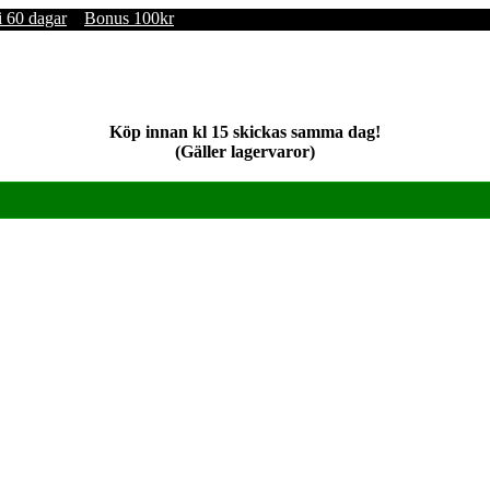
i 60 dagar
Bonus 100kr
Köp innan kl 15 skickas samma dag!
(Gäller lagervaror)