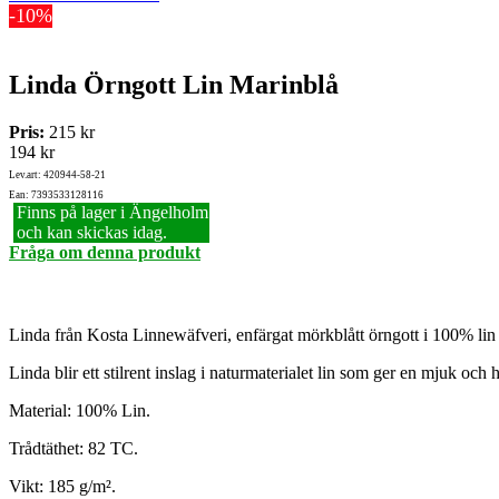
-10%
Linda Örngott Lin Marinblå
Pris:
215 kr
194 kr
Lev.art: 420944-58-21
Ean: 7393533128116
Finns på lager i Ängelholm
och kan skickas idag.
Fråga om denna produkt
Linda från Kosta Linnewäfveri, enfärgat mörkblått örngott i 100% lin s
Linda blir ett stilrent inslag i naturmaterialet lin som ger en mjuk och
Material: 100% Lin.
Trådtäthet: 82 TC.
Vikt: 185 g/m².