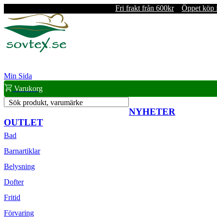
Fri frakt från 600kr
Öppet köp 
Min Sida
Varukorg
Sök produkt, varumärke
NYHETER
OUTLET
Bad
Barnartiklar
Belysning
Dofter
Fritid
Förvaring