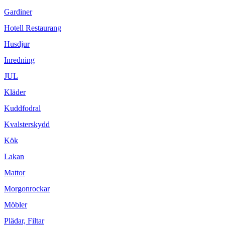
Gardiner
Hotell Restaurang
Husdjur
Inredning
JUL
Kläder
Kuddfodral
Kvalsterskydd
Kök
Lakan
Mattor
Morgonrockar
Möbler
Plädar, Filtar