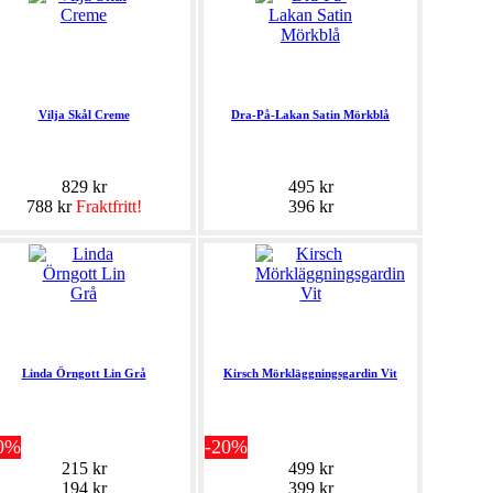
Vilja Skål Creme
Dra-På-Lakan Satin Mörkblå
829 kr
495 kr
788 kr
Fraktfritt!
396 kr
Linda Örngott Lin Grå
Kirsch Mörkläggningsgardin Vit
0%
-20%
215 kr
499 kr
194 kr
399 kr