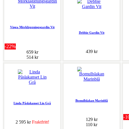
Vinga Mörkläggningsgardin Vit
Debbie Gardin Vit
-22%
439 kr
659 kr
514 kr
Bomullslakan Marinblå
Linda Påslakanset Lin Grå
-1
129 kr
2 595 kr
Fraktfritt!
110 kr