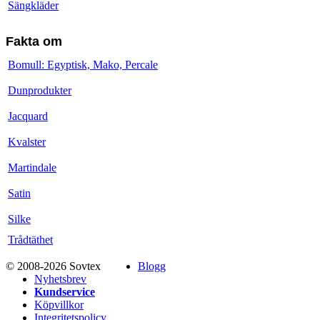
Sängkläder
Fakta om
Bomull: Egyptisk, Mako, Percale
Dunprodukter
Jacquard
Kvalster
Martindale
Satin
Silke
Trådtäthet
© 2008-2026 Sovtex
Blogg
Nyhetsbrev
Kundservice
Köpvillkor
Integritetspolicy