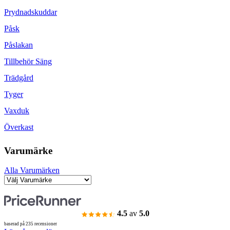
Prydnadskuddar
Påsk
Påslakan
Tillbehör Säng
Trädgård
Tyger
Vaxduk
Överkast
Varumärke
Alla Varumärken
4.5
av
5.0
baserad på 235 recensioner