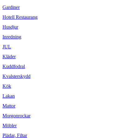
Gardiner
Hotell Restaurang
Husdjur
Inredning
JUL
Kläder
Kuddfodral
Kvalsterskydd
Kök
Lakan
Mattor
Morgonrockar
Möbler
Plädar, Filtar