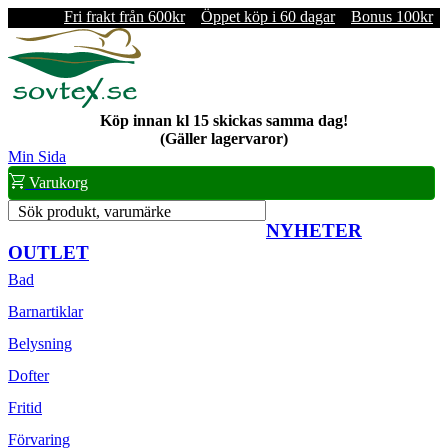
Fri frakt från 600kr
Öppet köp i 60 dagar
Bonus 100kr
Köp innan kl 15 skickas samma dag!
(Gäller lagervaror)
Min Sida
Varukorg
Sök produkt, varumärke
NYHETER
OUTLET
Bad
Barnartiklar
Belysning
Dofter
Fritid
Förvaring