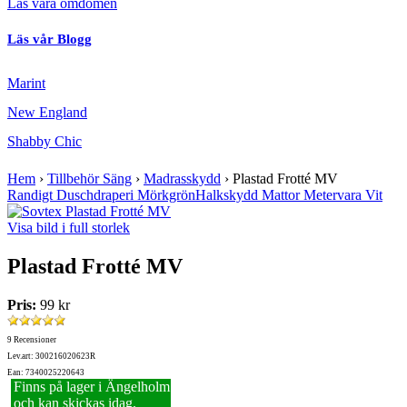
Läs våra omdömen
Läs vår Blogg
Marint
New England
Shabby Chic
Hem
›
Tillbehör Säng
›
Madrasskydd
›
Plastad Frotté MV
Randigt Duschdraperi Mörkgrön
Halkskydd Mattor Metervara Vit
Visa bild i full storlek
Plastad Frotté MV
Pris:
99 kr
9 Recensioner
Lev.art: 300216020623R
Ean: 7340025220643
Finns på lager i Ängelholm
och kan skickas idag.