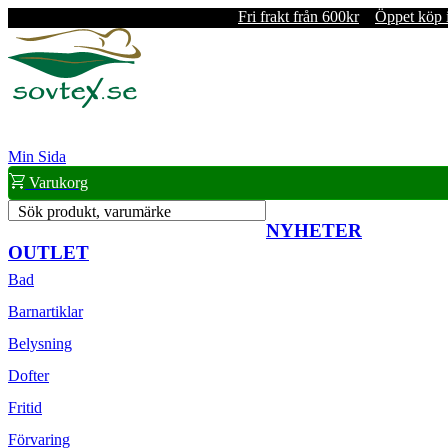
Fri frakt från 600kr
Öppet köp 
Min Sida
Varukorg
Sök produkt, varumärke
NYHETER
OUTLET
Bad
Barnartiklar
Belysning
Dofter
Fritid
Förvaring