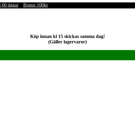
i 60 dagar
Bonus 100kr
Köp innan kl 15 skickas samma dag!
(Gäller lagervaror)