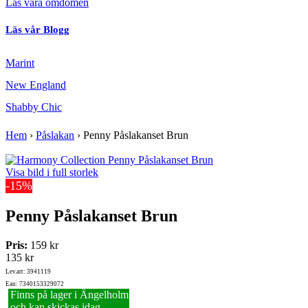
Läs våra omdömen
Läs vår Blogg
Marint
New England
Shabby Chic
Hem
›
Påslakan
›
Penny Påslakanset Brun
Visa bild i full storlek
-15%
Penny Påslakanset Brun
Pris:
159 kr
135 kr
Lev.art: 3941119
Ean: 7340153329072
Finns på lager i Ängelholm
och kan skickas idag.