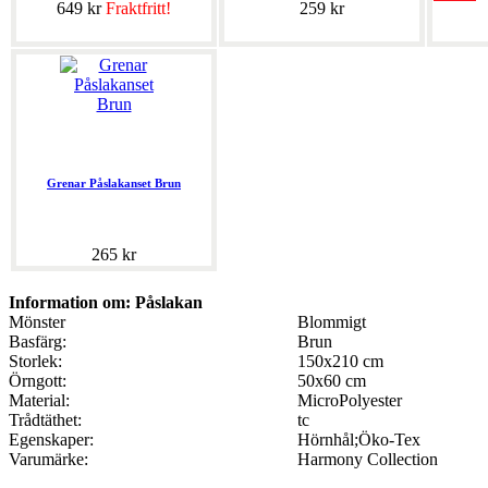
649 kr
Fraktfritt!
259 kr
Grenar Påslakanset Brun
265 kr
Information om: Påslakan
Mönster
Blommigt
Basfärg:
Brun
Storlek:
150x210 cm
Örngott:
50x60 cm
Material:
MicroPolyester
Trådtäthet:
tc
Egenskaper:
Hörnhål;Öko-Tex
Varumärke:
Harmony Collection