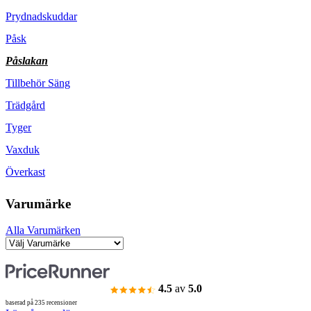
Prydnadskuddar
Påsk
Påslakan
Tillbehör Säng
Trädgård
Tyger
Vaxduk
Överkast
Varumärke
Alla Varumärken
4.5
av
5.0
baserad på 235 recensioner