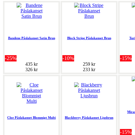
Bandene Påslakanset Satin Brun
Block Stripe Påslakanset Brun
Tur
-25%
-10%
-15%
435 kr
259 kr
326 kr
233 kr
Mira
Cloe Påslakanset Blommigt Multi
Blackberry Påslakanset Ljusbrun
-15%