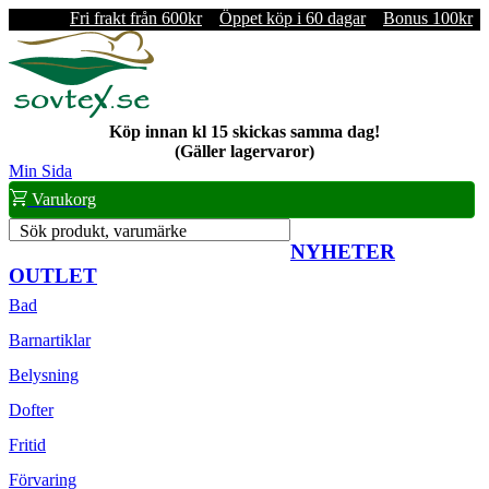
Fri frakt från 600kr
Öppet köp i 60 dagar
Bonus 100kr
Köp innan kl 15 skickas samma dag!
(Gäller lagervaror)
Min Sida
Varukorg
Sök produkt, varumärke
NYHETER
OUTLET
Bad
Barnartiklar
Belysning
Dofter
Fritid
Förvaring