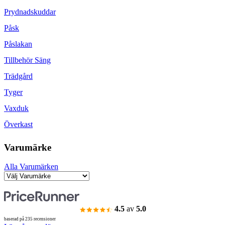
Prydnadskuddar
Påsk
Påslakan
Tillbehör Säng
Trädgård
Tyger
Vaxduk
Överkast
Varumärke
Alla Varumärken
4.5
av
5.0
baserad på 235 recensioner