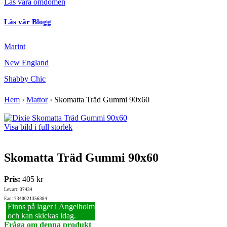
Läs våra omdömen
Läs vår Blogg
Marint
New England
Shabby Chic
Hem
›
Mattor
›
Skomatta Träd Gummi 90x60
Visa bild i full storlek
Skomatta Träd Gummi 90x60
Pris:
405 kr
Lev.art: 37434
Ean: 7340021356384
Finns på lager i Ängelholm
och kan skickas idag.
Fråga om denna produkt