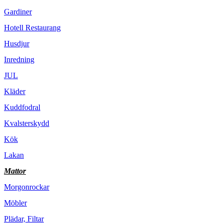
Gardiner
Hotell Restaurang
Husdjur
Inredning
JUL
Kläder
Kuddfodral
Kvalsterskydd
Kök
Lakan
Mattor
Morgonrockar
Möbler
Plädar, Filtar