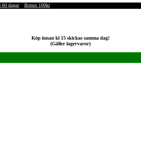
i 60 dagar
Bonus 100kr
Köp innan kl 15 skickas samma dag!
(Gäller lagervaror)