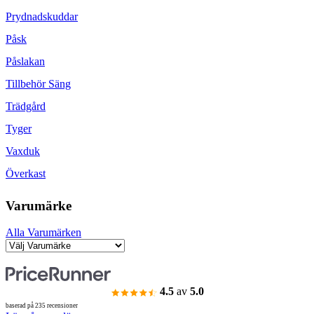
Prydnadskuddar
Påsk
Påslakan
Tillbehör Säng
Trädgård
Tyger
Vaxduk
Överkast
Varumärke
Alla Varumärken
4.5
av
5.0
baserad på 235 recensioner