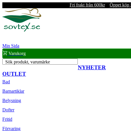
Fri frakt från 600kr
Öppet köp 
Min Sida
Varukorg
Sök produkt, varumärke
NYHETER
OUTLET
Bad
Barnartiklar
Belysning
Dofter
Fritid
Förvaring