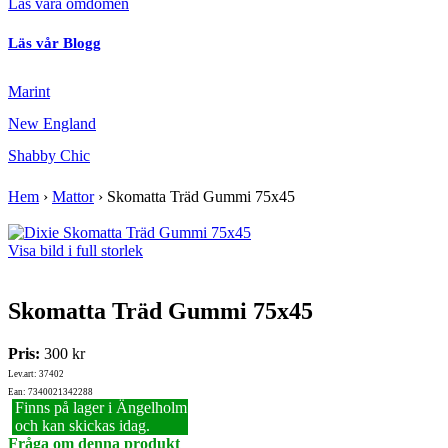
Läs våra omdömen
Läs vår Blogg
Marint
New England
Shabby Chic
Hem
›
Mattor
›
Skomatta Träd Gummi 75x45
Visa bild i full storlek
Skomatta Träd Gummi 75x45
Pris:
300 kr
Lev.art: 37402
Ean: 7340021342288
Finns på lager i Ängelholm
och kan skickas idag.
Fråga om denna produkt