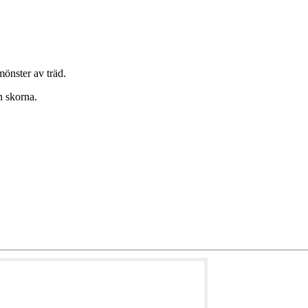
mönster av träd.
ån skorna.