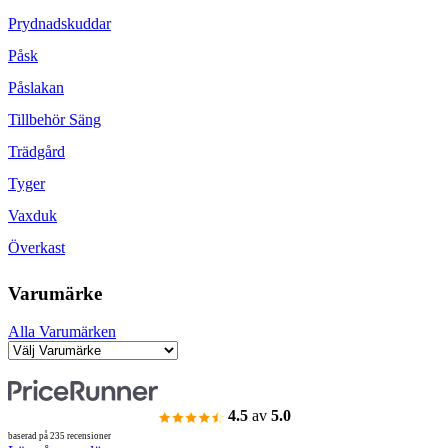
Prydnadskuddar
Påsk
Påslakan
Tillbehör Säng
Trädgård
Tyger
Vaxduk
Överkast
Varumärke
Alla Varumärken
4.5
av
5.0
baserad på 235 recensioner