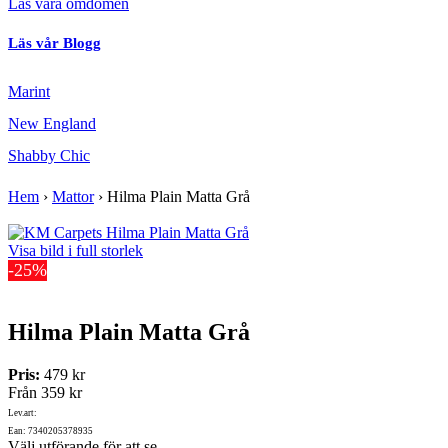
Läs våra omdömen
Läs vår Blogg
Marint
New England
Shabby Chic
Hem
›
Mattor
›
Hilma Plain Matta Grå
Visa bild i full storlek
-25%
Hilma Plain Matta Grå
Pris:
479 kr
Från
359 kr
Lev.art:
Ean: 7340205378935
Välj utförande för att se