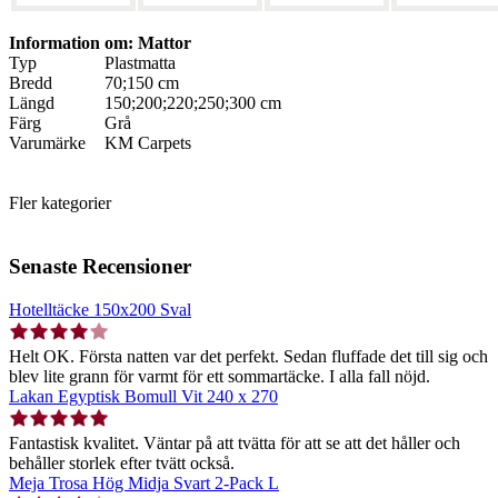
Information om: Mattor
Typ
Plastmatta
Bredd
70;150 cm
Längd
150;200;220;250;300 cm
Färg
Grå
Varumärke
KM Carpets
Fler kategorier
Senaste Recensioner
Hotelltäcke 150x200 Sval
Helt OK. Första natten var det perfekt. Sedan fluffade det till sig och
blev lite grann för varmt för ett sommartäcke. I alla fall nöjd.
Lakan Egyptisk Bomull Vit 240 x 270
Fantastisk kvalitet. Väntar på att tvätta för att se att det håller och
behåller storlek efter tvätt också.
Meja Trosa Hög Midja Svart 2-Pack L