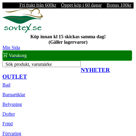
Fri frakt från 600kr
Öppet köp i 60 dagar
Bonus 100kr
Köp innan kl 15 skickas samma dag!
(Gäller lagervaror)
Min Sida
Varukorg
Sök produkt, varumärke
NYHETER
OUTLET
Bad
Barnartiklar
Belysning
Dofter
Fritid
Förvaring