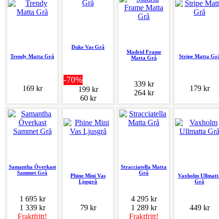
Duke Vas Grå
Madrid Frame
Trendy Matta Grå
Stripe Matta Gr
Matta Grå
-70%
339 kr
169 kr
179 kr
199 kr
264 kr
60 kr
Samantha Överkast
Stracciatella Matta
Sammet Grå
Grå
Phine Mini Vas
Vaxholm Ullmatt
Ljusgrå
Grå
1 695 kr
4 295 kr
1 339 kr
79 kr
1 289 kr
449 kr
Fraktfritt!
Fraktfritt!