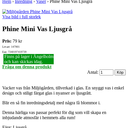
Hem
›
Inredning
›
Vaser
›
Phine Mini Vas Ljusgrå
Visa bild i full storlek
Phine Mini Vas Ljusgrå
Pris:
79 kr
Lev.art: 147901
Ean: 7340197419739
Finns på lager i Ängelholm
och kan skickas idag.
Fråga om denna produkt
Antal:
Vacker vas från Miljögården, tillverkad i glas. En snyggt vas i enkel
design och stiligt färgat glas i nyanser av ljusgrått.
Blir en så fin inredningsdetalj med några få blommor i.
Denna härliga vas passar perfekt för dig som vill skapa en
inbjudande atmosfär i hemmets alla rum!
Färg: Ljusgrå.