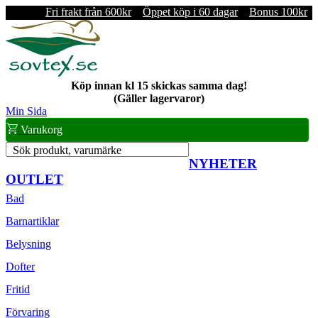
Fri frakt från 600kr
Öppet köp i 60 dagar
Bonus 100kr
Köp innan kl 15 skickas samma dag!
(Gäller lagervaror)
Min Sida
Varukorg
Sök produkt, varumärke
NYHETER
OUTLET
Bad
Barnartiklar
Belysning
Dofter
Fritid
Förvaring