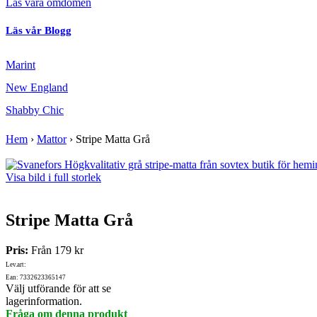
Läs våra omdömen
Läs vår Blogg
Marint
New England
Shabby Chic
Hem
›
Mattor
›
Stripe Matta Grå
Visa bild i full storlek
Stripe Matta Grå
Pris:
Från
179 kr
Lev.art:
Ean: 7332623365147
Välj utförande för att se
lagerinformation.
Fråga om denna produkt