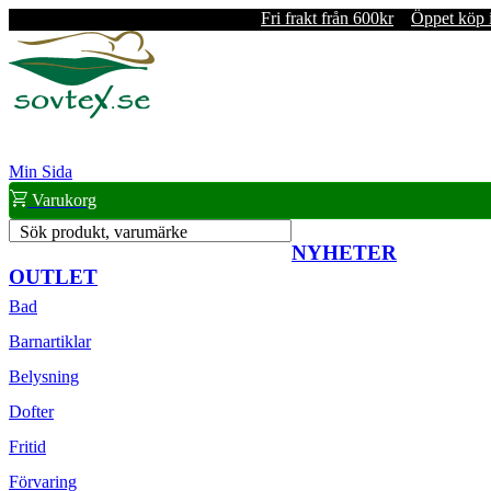
Fri frakt från 600kr
Öppet köp 
Min Sida
Varukorg
Sök produkt, varumärke
NYHETER
OUTLET
Bad
Barnartiklar
Belysning
Dofter
Fritid
Förvaring