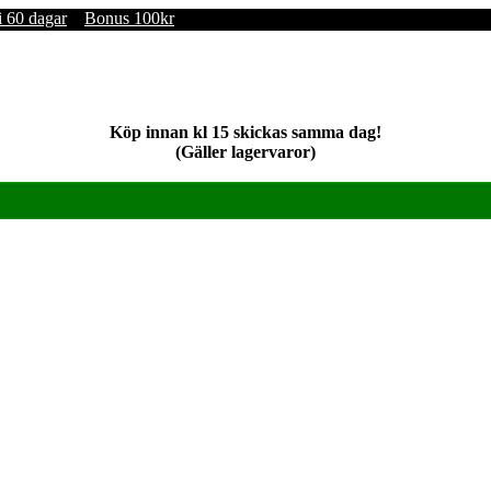
i 60 dagar
Bonus 100kr
Köp innan kl 15 skickas samma dag!
(Gäller lagervaror)