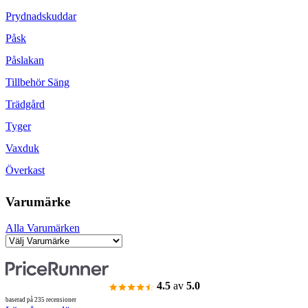
Prydnadskuddar
Påsk
Påslakan
Tillbehör Säng
Trädgård
Tyger
Vaxduk
Överkast
Varumärke
Alla Varumärken
4.5
av
5.0
baserad på 235 recensioner