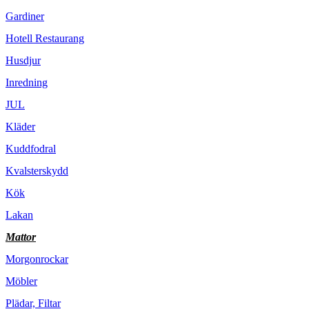
Gardiner
Hotell Restaurang
Husdjur
Inredning
JUL
Kläder
Kuddfodral
Kvalsterskydd
Kök
Lakan
Mattor
Morgonrockar
Möbler
Plädar, Filtar