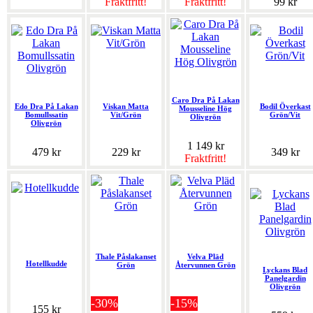
Fraktfritt!
Fraktfritt!
99 kr
Caro Dra På Lakan
Edo Dra På Lakan
Viskan Matta
Bodil Överkast
Mousseline Hög
Bomullssatin
Vit/Grön
Grön/Vit
Olivgrön
Olivgrön
1 149 kr
479 kr
229 kr
349 kr
Fraktfritt!
Thale Påslakanset
Velva Pläd
Hotellkudde
Grön
Återvunnen Grön
Lyckans Blad
Panelgardin
Olivgrön
-30%
-15%
155 kr