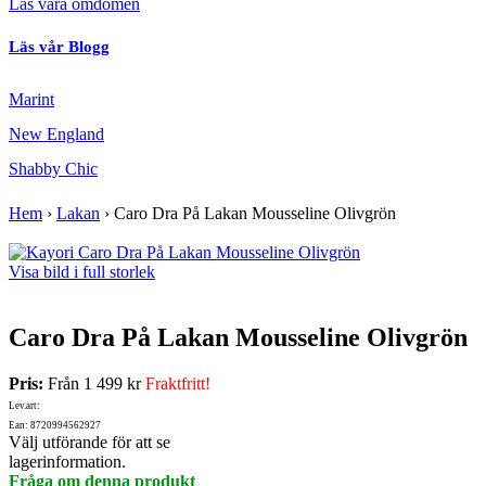
Läs våra omdömen
Läs vår Blogg
Marint
New England
Shabby Chic
Hem
›
Lakan
›
Caro Dra På Lakan Mousseline Olivgrön
Visa bild i full storlek
Caro Dra På Lakan Mousseline Olivgrön
Pris:
Från
1 499 kr
Fraktfritt!
Lev.art:
Ean: 8720994562927
Välj utförande för att se
lagerinformation.
Fråga om denna produkt