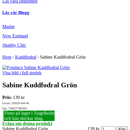
Läs våra omdömen
Läs vår Blogg
Marint
New England
Shabby Chic
Hem
›
Kuddfodral
›
Sabine Kuddfodral Grön
Visa bild i full storlek
Sabine Kuddfodral Grön
Pris:
139 kr
Lev.art: 250329-444-40
Ean: 7340227405404
Finns på lager i Ängelholm
och kan skickas idag.
Fråga om denna produkt
Sabine Kuddfodral Grön
139 kr