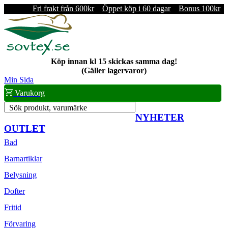
Fri frakt från 600kr
Öppet köp i 60 dagar
Bonus 100kr
Köp innan kl 15 skickas samma dag!
(Gäller lagervaror)
Min Sida
Varukorg
Sök produkt, varumärke
NYHETER
OUTLET
Bad
Barnartiklar
Belysning
Dofter
Fritid
Förvaring