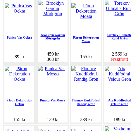
Brooklyn Gardin
Torekov Ullmatt
Punica Vas Ockra
Päron Dekoration
Mörkgrön
Rund Grön
Mossa
459 kr
2 569 kr
89 kr
155 kr
363 kr
Fraktfritt!
Päron Dekoration
Punica Vas Mossa
Flounce Kuddfodral
Aix Kuddfodral
Ockra
Randig Grön
Velour Grön
155 kr
129 kr
289 kr
189 kr