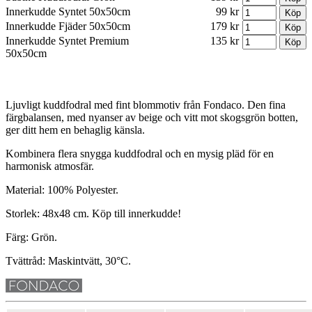
Innerkudde Syntet 50x50cm
99 kr
Innerkudde Fjäder 50x50cm
179 kr
Innerkudde Syntet Premium
135 kr
50x50cm
Ljuvligt kuddfodral med fint blommotiv från Fondaco. Den fina
färgbalansen, med nyanser av beige och vitt mot skogsgrön botten,
ger ditt hem en behaglig känsla.
Kombinera flera snygga kuddfodral och en mysig pläd för en
harmonisk atmosfär.
Material: 100% Polyester.
Storlek: 48x48 cm. Köp till innerkudde!
Färg: Grön.
Tvättråd: Maskintvätt, 30°C.