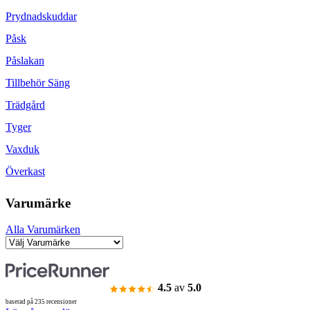
Prydnadskuddar
Påsk
Påslakan
Tillbehör Säng
Trädgård
Tyger
Vaxduk
Överkast
Varumärke
Alla Varumärken
4.5
av
5.0
baserad på 235 recensioner