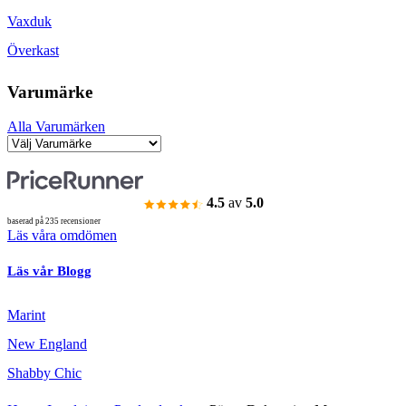
Vaxduk
Överkast
Varumärke
Alla Varumärken
4.5
av
5.0
baserad på 235 recensioner
Läs våra omdömen
Läs vår Blogg
Marint
New England
Shabby Chic