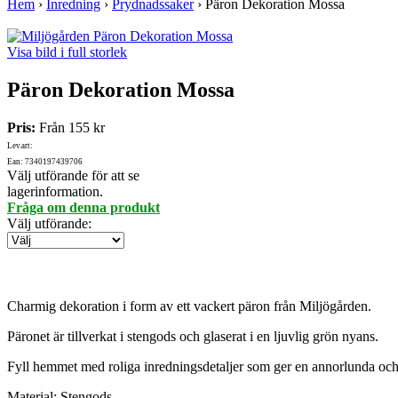
Hem
›
Inredning
›
Prydnadssaker
›
Päron Dekoration Mossa
Visa bild i full storlek
Päron Dekoration Mossa
Pris:
Från
155 kr
Lev.art:
Ean: 7340197439706
Välj utförande för att se
lagerinformation.
Fråga om denna produkt
Välj utförande
:
Charmig dekoration i form av ett vackert päron från Miljögården.
Päronet är tillverkat i stengods och glaserat i en ljuvlig grön nyans.
Fyll hemmet med roliga inredningsdetaljer som ger en annorlunda och
Material: Stengods.