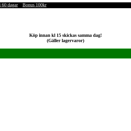
i 60 dagar
Bonus 100kr
Köp innan kl 15 skickas samma dag!
(Gäller lagervaror)