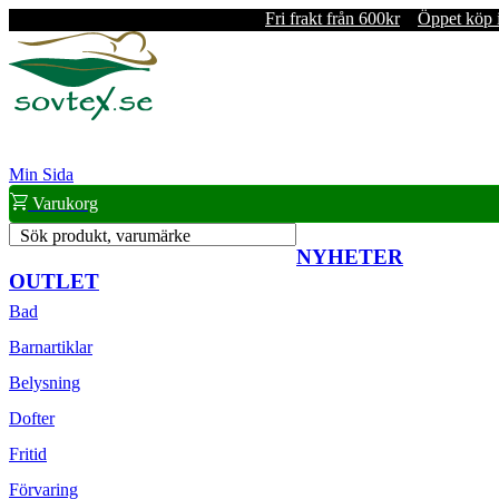
Fri frakt från 600kr
Öppet köp 
Min Sida
Varukorg
Sök produkt, varumärke
NYHETER
OUTLET
Bad
Barnartiklar
Belysning
Dofter
Fritid
Förvaring