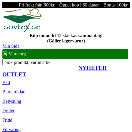
Fri frakt från 600kr
Öppet köp i 60 dagar
Bonus 100kr
Köp innan kl 15 skickas samma dag!
(Gäller lagervaror)
Min Sida
Varukorg
Sök produkt, varumärke
NYHETER
OUTLET
Bad
Barnartiklar
Belysning
Dofter
Fritid
Förvaring