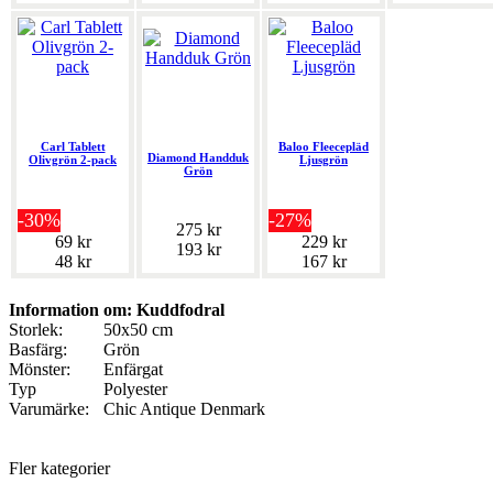
Carl Tablett
Baloo Fleecepläd
Diamond Handduk
Olivgrön 2-pack
Ljusgrön
Grön
-30%
-27%
275 kr
69 kr
229 kr
193 kr
48 kr
167 kr
Information om: Kuddfodral
Storlek:
50x50 cm
Basfärg:
Grön
Mönster:
Enfärgat
Typ
Polyester
Varumärke:
Chic Antique Denmark
Fler kategorier