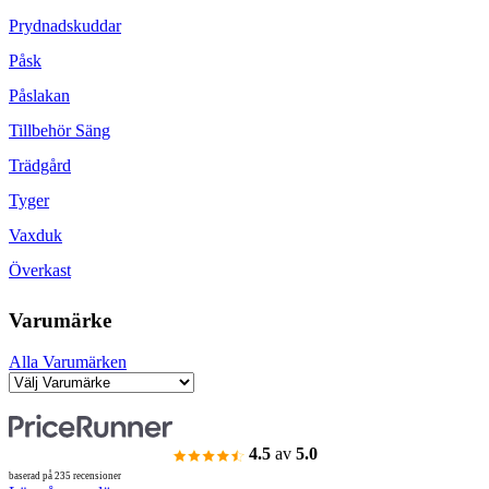
Prydnadskuddar
Påsk
Påslakan
Tillbehör Säng
Trädgård
Tyger
Vaxduk
Överkast
Varumärke
Alla Varumärken
4.5
av
5.0
baserad på 235 recensioner