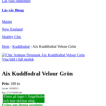
Läs våra omdömen
Läs vår Blogg
Marint
New England
Shabby Chic
Hem
›
Kuddfodral
›
Aix Kuddfodral Velour Grön
Visa bild i full storlek
Aix Kuddfodral Velour Grön
Pris:
189 kr
Lev.art: 16109521
Ean: 5712750405190
Finns på lager i Ängelholm
och kan skickas idag.
Fråga om denna produkt