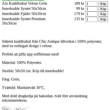
Aix Kuddfodral Velour Grön
189 kr
Innerkudde Syntet 50x50cm
99 kr
Innerkudde Fjäder 50x50cm
179 kr
Innerkudde Syntet Premium
135 kr
50x50cm
Stilrent kuddfodral från Chic Antique tillverkat i 100% polyester,
med en enfärgad design i velour.
Perfekt att piffa upp soffhörnan med!
Material: 100% Polyester.
Storlek: 50x50 cm. Köp till innerkudde!
Färg: Grön.
Tvättråd: Maskintvätt 30°C.
Med dold dragkedja på baksidan, tvätt före användning
rekommenderas.