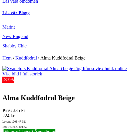
Läs våra omdömen
Läs vår Blogg
Marint
New England
Shabby Chic
Hem
›
Kuddfodral
›
Alma Kuddfodral Beige
Visa bild i full storlek
-33%
Alma Kuddfodral Beige
Pris:
335 kr
224 kr
Lev.art: 1209-47-021
Ean: 7332623400367
Finns på lager i Ängelholm