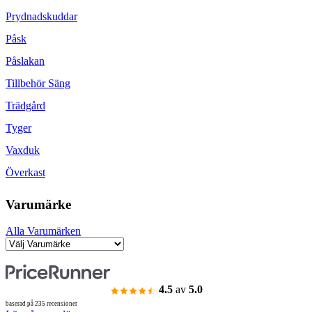
Prydnadskuddar
Påsk
Påslakan
Tillbehör Säng
Trädgård
Tyger
Vaxduk
Överkast
Varumärke
Alla Varumärken
4.5
av
5.0
baserad på 235 recensioner