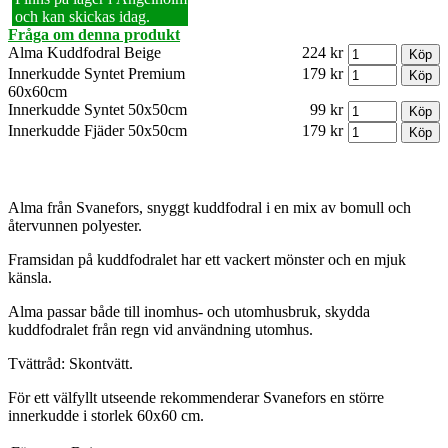
och kan skickas idag.
Fråga om denna produkt
Alma Kuddfodral Beige
224 kr
Innerkudde Syntet Premium
179 kr
60x60cm
Innerkudde Syntet 50x50cm
99 kr
Innerkudde Fjäder 50x50cm
179 kr
Alma från Svanefors, snyggt kuddfodral i en mix av bomull och
återvunnen polyester.
Framsidan på kuddfodralet har ett vackert mönster och en mjuk
känsla.
Alma passar både till inomhus- och utomhusbruk, skydda
kuddfodralet från regn vid användning utomhus.
Tvättråd: Skontvätt.
För ett välfyllt utseende rekommenderar Svanefors en större
innerkudde i storlek 60x60 cm.