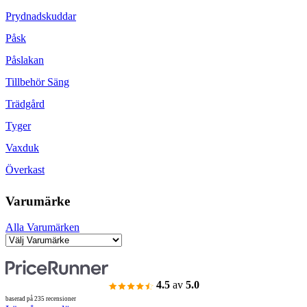
Prydnadskuddar
Påsk
Påslakan
Tillbehör Säng
Trädgård
Tyger
Vaxduk
Överkast
Varumärke
Alla Varumärken
4.5
av
5.0
baserad på 235 recensioner