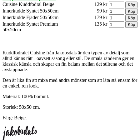
Cuisine Kuddfodral Beige
129 kr
Innerkudde Syntet 50x50cm
99 kr
Innerkudde Fjäder 50x50cm
179 kr
Innerkudde Syntet Premium
135 kr
50x50cm
Kuddfodralet Cuisine från Jakobsdals är den typen av detalj som
alltid känns rätt - oavsett säsong eller stil. De smala ränderna ger en
klassisk känsla och skapar en fin balans mellan det stilrena och det
avslappnade.
Den är lika fin att mixa med andra mönster som att låta stå ensam för
en enkel, ren look.
Material: 100% bomull.
Storlek: 50x50 cm.
Färg: Beige.