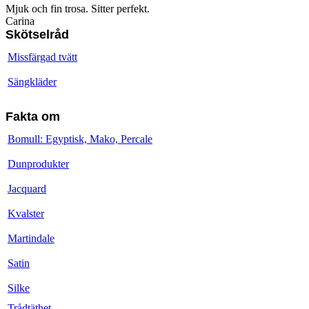
Mjuk och fin trosa. Sitter perfekt.
Carina
Skötselråd
Missfärgad tvätt
Sängkläder
Fakta om
Bomull: Egyptisk, Mako, Percale
Dunprodukter
Jacquard
Kvalster
Martindale
Satin
Silke
Trådtäthet