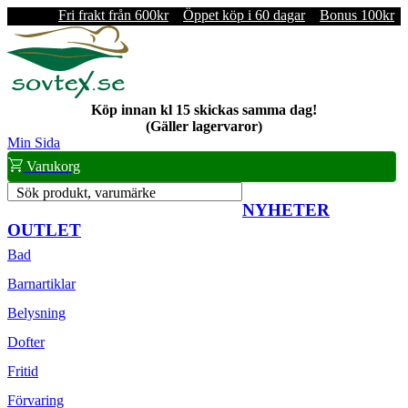
Fri frakt från 600kr
Öppet köp i 60 dagar
Bonus 100kr
Köp innan kl 15 skickas samma dag!
(Gäller lagervaror)
Min Sida
Varukorg
Sök produkt, varumärke
NYHETER
OUTLET
Bad
Barnartiklar
Belysning
Dofter
Fritid
Förvaring