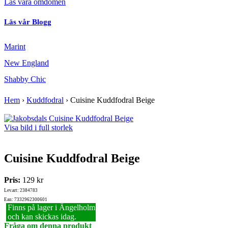
Läs våra omdömen
Läs vår Blogg
Marint
New England
Shabby Chic
Hem
›
Kuddfodral
›
Cuisine Kuddfodral Beige
Visa bild i full storlek
Cuisine Kuddfodral Beige
Pris:
129 kr
Lev.art: 2384783
Ean: 7332962300601
Finns på lager i Ängelholm
och kan skickas idag.
Fråga om denna produkt