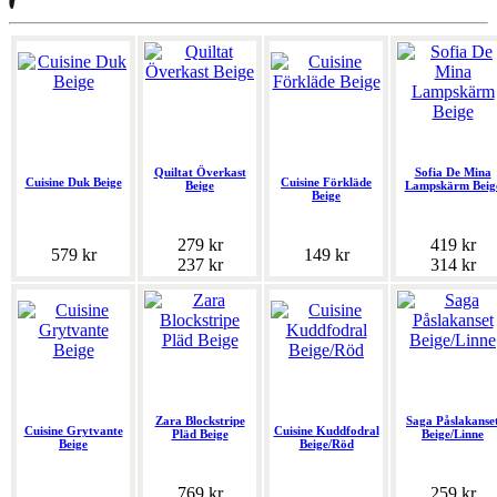
Quiltat Överkast
Sofia De Mina
Cuisine Duk Beige
Cuisine Förkläde
Beige
Lampskärm Beig
Beige
279 kr
419 kr
579 kr
149 kr
237 kr
314 kr
Zara Blockstripe
Saga Påslakanse
Cuisine Grytvante
Cuisine Kuddfodral
Pläd Beige
Beige/Linne
Beige
Beige/Röd
769 kr
259 kr