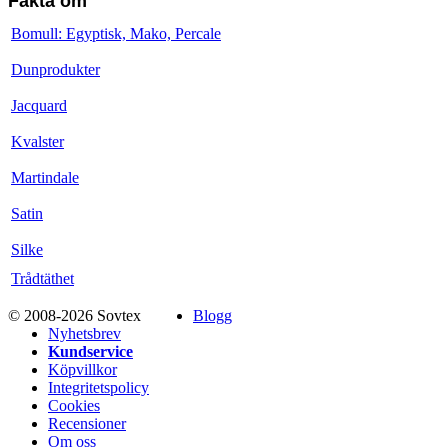
Fakta om
Bomull: Egyptisk, Mako, Percale
Dunprodukter
Jacquard
Kvalster
Martindale
Satin
Silke
Trådtäthet
© 2008-2026 Sovtex
Blogg
Nyhetsbrev
Kundservice
Köpvillkor
Integritetspolicy
Cookies
Recensioner
Om oss