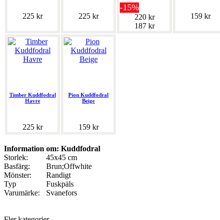
-15%
225 kr
225 kr
159 kr
220 kr
187 kr
Timber Kuddfodral
Pion Kuddfodral
Havre
Beige
225 kr
159 kr
Information om: Kuddfodral
Storlek:
45x45 cm
Basfärg:
Brun;Offwhite
Mönster:
Randigt
Typ
Fuskpäls
Varumärke:
Svanefors
Fler kategorier