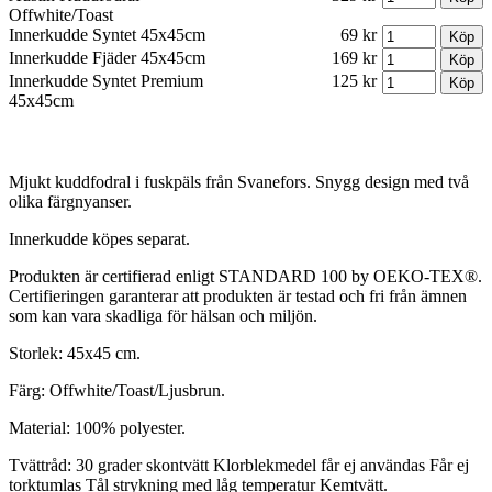
Offwhite/Toast
Innerkudde Syntet 45x45cm
69 kr
Innerkudde Fjäder 45x45cm
169 kr
Innerkudde Syntet Premium
125 kr
45x45cm
Mjukt kuddfodral i fuskpäls från Svanefors. Snygg design med två
olika färgnyanser.
Innerkudde köpes separat.
Produkten är certifierad enligt STANDARD 100 by OEKO-TEX®.
Certifieringen garanterar att produkten är testad och fri från ämnen
som kan vara skadliga för hälsan och miljön.
Storlek: 45x45 cm.
Färg: Offwhite/Toast/Ljusbrun.
Material: 100% polyester.
Tvättråd: 30 grader skontvätt Klorblekmedel får ej användas Får ej
torktumlas Tål strykning med låg temperatur Kemtvätt.