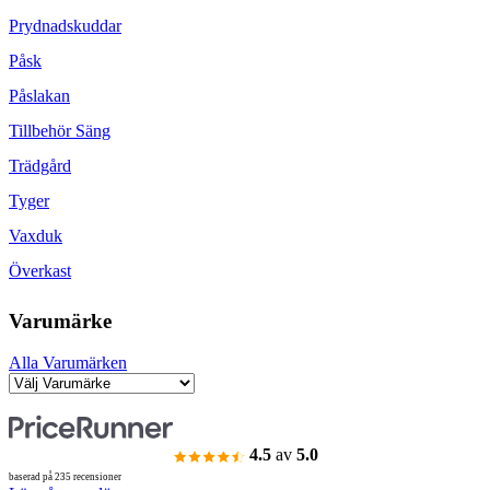
Prydnadskuddar
Påsk
Påslakan
Tillbehör Säng
Trädgård
Tyger
Vaxduk
Överkast
Varumärke
Alla Varumärken
4.5
av
5.0
baserad på 235 recensioner