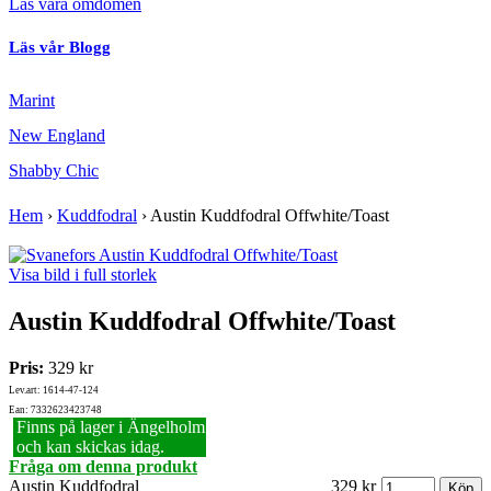
Läs våra omdömen
Läs vår Blogg
Marint
New England
Shabby Chic
Hem
›
Kuddfodral
›
Austin Kuddfodral Offwhite/Toast
Visa bild i full storlek
Austin Kuddfodral Offwhite/Toast
Pris:
329 kr
Lev.art: 1614-47-124
Ean: 7332623423748
Finns på lager i Ängelholm
och kan skickas idag.
Fråga om denna produkt
Austin Kuddfodral
329 kr