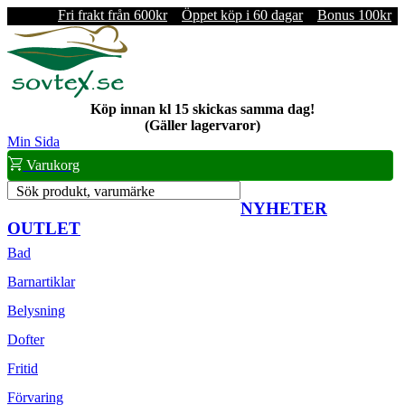
Fri frakt från 600kr
Öppet köp i 60 dagar
Bonus 100kr
Köp innan kl 15 skickas samma dag!
(Gäller lagervaror)
Min Sida
Varukorg
Sök produkt, varumärke
NYHETER
OUTLET
Bad
Barnartiklar
Belysning
Dofter
Fritid
Förvaring